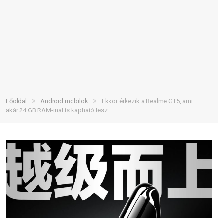
»
»
Főoldal
Android mobilok
Ekkor érkezik a Realme GT5, ami
akár 24 GB RAM-mal is kapható lesz