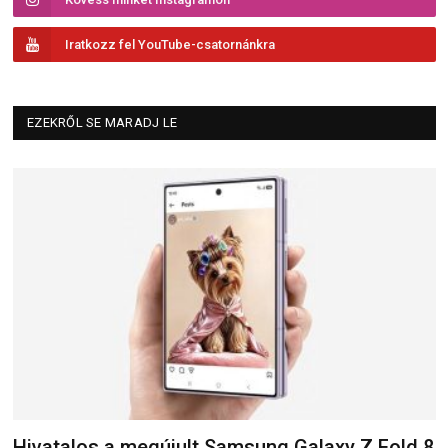
Iratkozz fel YouTube-csatornánkra
EZEKRŐL SE MARADJ LE
Hivatalos a megújult Samsung Galaxy Z Fold 8