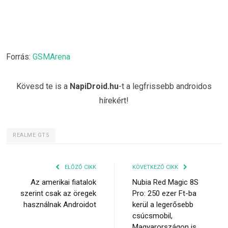
Forrás:
GSMArena
Kövesd te is a
NapiDroid.hu
-t a legfrissebb androidos
hírekért!
REALME GT5
ELŐZŐ CIKK
KÖVETKEZŐ CIKK
Az amerikai fiatalok
Nubia Red Magic 8S
szerint csak az öregek
Pro: 250 ezer Ft-ba
használnak Androidot
kerül a legerősebb
csúcsmobil,
Magyarországon is