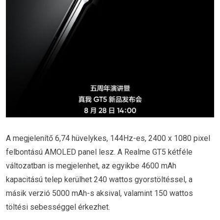
A megjelenítő 6,74 hüvelykes, 144Hz-es, 2400 x 1080 pixel
felbontású AMOLED panel lesz. A Realme GT5 kétféle
változatban is megjelenhet, az egyikbe 4600 mAh
kapacitású telep kerülhet 240 wattos gyorstöltéssel, a
másik verzió 5000 mAh-s aksival, valamint 150 wattos
töltési sebességgel érkezhet.