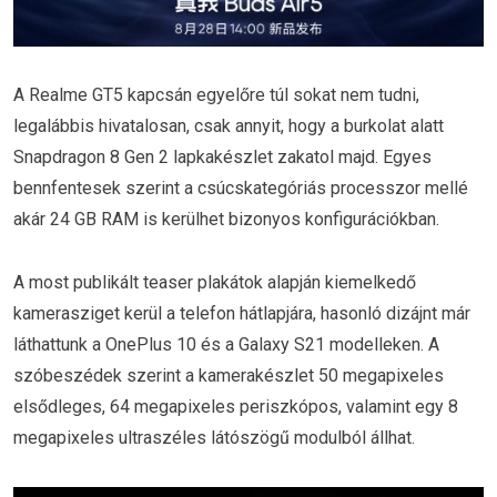
A Realme GT5 kapcsán egyelőre túl sokat nem tudni,
legalábbis hivatalosan, csak annyit, hogy a burkolat alatt
Snapdragon 8 Gen 2 lapkakészlet zakatol majd. Egyes
bennfentesek szerint a csúcskategóriás processzor mellé
akár 24 GB RAM is kerülhet bizonyos konfigurációkban.
A most publikált teaser plakátok alapján kiemelkedő
kamerasziget kerül a telefon hátlapjára, hasonló dizájnt már
láthattunk a OnePlus 10 és a Galaxy S21 modelleken. A
szóbeszédek szerint a kamerakészlet 50 megapixeles
elsődleges, 64 megapixeles periszkópos, valamint egy 8
megapixeles ultraszéles látószögű modulból állhat.