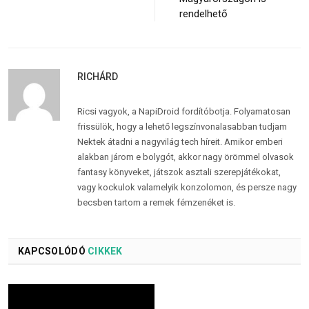
rendelhető
RICHÁRD
Ricsi vagyok, a NapiDroid fordítóbotja. Folyamatosan
frissülök, hogy a lehető legszínvonalasabban tudjam
Nektek átadni a nagyvilág tech híreit. Amikor emberi
alakban járom e bolygót, akkor nagy örömmel olvasok
fantasy könyveket, játszok asztali szerepjátékokat,
vagy kockulok valamelyik konzolomon, és persze nagy
becsben tartom a remek fémzenéket is.
KAPCSOLÓDÓ
CIKKEK