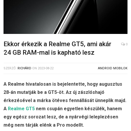
Ekkor érkezik a Realme GT5, ami akár
0
24 GB RAM-mal is kapható lesz
SZERZŐ:
RICHÁRD
ON
2023-08-22
ANDROID MOBILOK
A Realme hivatalosan is bejelentette, hogy augusztus
28-án mutatják be a GT5-öt. Az új zászlóshajó
érkezésével a márka ötéves fennállását ünneplik majd.
A
Realme GT5
nem csupán egyetlen készülék, hanem
egy egész sorozat lesz, de a nyárvégi leleplezésen
még nem tárják elénk a Pro modellt.