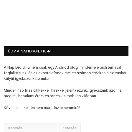
ÜDV A NAPIDROID.HU-N!
A NapiDroid.hu nem csak egy Andriod blog, mindenféle tech témával
foglalkozunk, és az okostelefonok mellett számos érdekes elektronikai
kütyüt igyekszünk bemutatni.
Minden nap friss cikkekkel, hírekkel jelentkezünk, igyekszünk azonnal
megírni, ha valami érdekes történik a mobilos világban.
Kövess minket, és nem maradsz le semmiről!