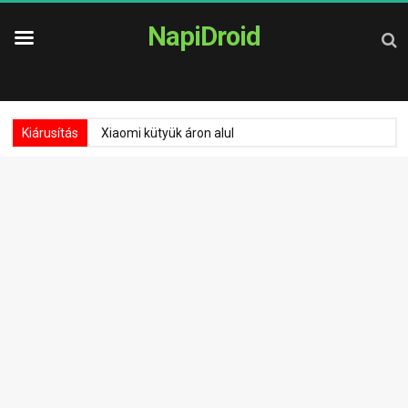
NapiDroid
Kiárusítás
Xiaomi kütyük áron alul