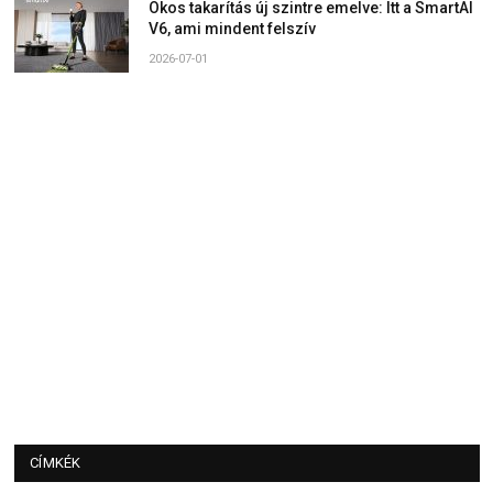
Okos takarítás új szintre emelve: Itt a SmartAI
V6, ami mindent felszív
2026-07-01
CÍMKÉK