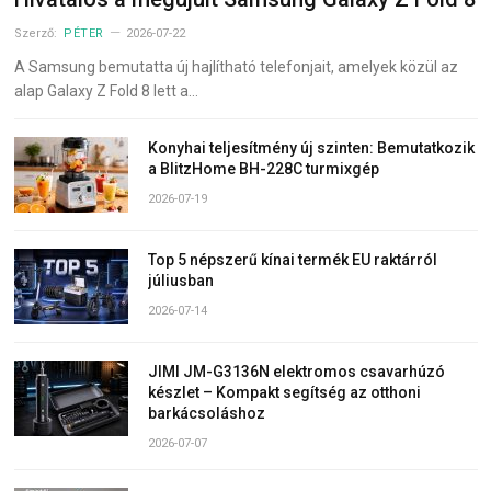
Szerző:
PÉTER
2026-07-22
A Samsung bemutatta új hajlítható telefonjait, amelyek közül az
alap Galaxy Z Fold 8 lett a…
Konyhai teljesítmény új szinten: Bemutatkozik
a BlitzHome BH-228C turmixgép
2026-07-19
Top 5 népszerű kínai termék EU raktárról
júliusban
2026-07-14
JIMI JM-G3136N elektromos csavarhúzó
készlet – Kompakt segítség az otthoni
barkácsoláshoz
2026-07-07