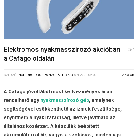
Elektromos nyakmasszírozó akcióban
0
a Cafago oldalán
SZERZŐ:
NAPIDROID (SZPONZORÁLT CIKK)
ON
2023-02-02
AKCIÓK
A Cafago jóvoltából most kedvezményes áron
rendelhető egy
nyakmasszírozó gép
, amelynek
segítségével csökkenthető az izmok feszültsége,
enyhíthető a nyaki fáradtság, illetve javítható az
általános közérzet. A készülék beépített
akkumulátorral bír, vagyis a szokásos, mindennapi