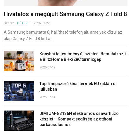
Hivatalos a megújult Samsung Galaxy Z Fold 8
Szerző:
PÉTER
2026-07-22
A Samsung bemutatta új hajlítható telefonjait, amelyek közül az
alap Galaxy Z Fold 8 lett a…
Konyhai teljesítmény új szinten: Bemutatkozik
a BlitzHome BH-228C turmixgép
2026-07-19
Top 5 népszerű kínai termék EU raktárról
júliusban
2026-07-14
JIMI JM-G3136N elektromos csavarhúzó
készlet – Kompakt segítség az otthoni
barkácsoláshoz