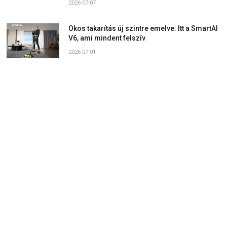
2026-07-07
Okos takarítás új szintre emelve: Itt a SmartAI
V6, ami mindent felszív
2026-07-01