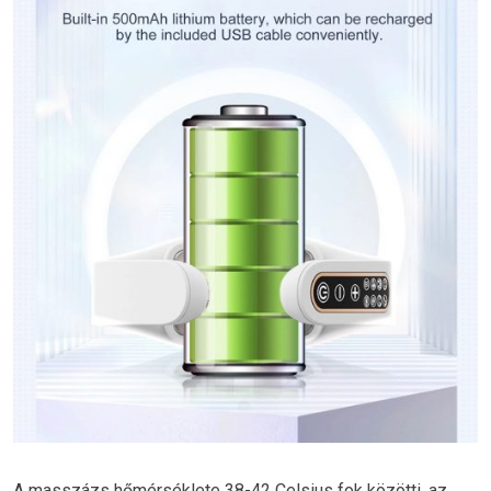
A masszázs hőmérséklete 38-42 Celsius fok közötti, az