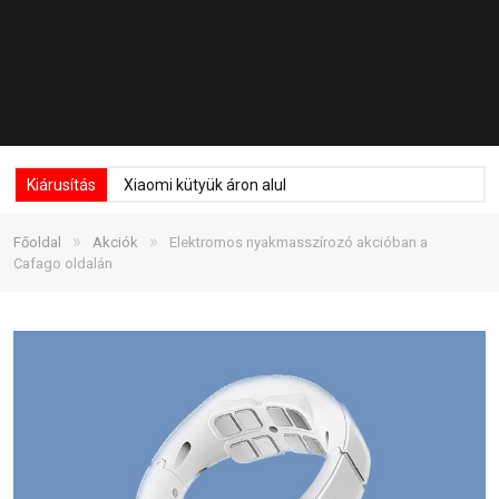
Kiárusítás
Xiaomi kütyük áron alul
»
»
Főoldal
Akciók
Elektromos nyakmasszírozó akcióban a
Cafago oldalán