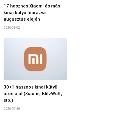
17 hasznos Xiaomi és más
kínai kütyü leárazva
augusztus elején
2026-08-02
30+1 hasznos kínai kütyü
áron alul (Xiaomi, BlitzWolf,
stb.)
2026-07-30