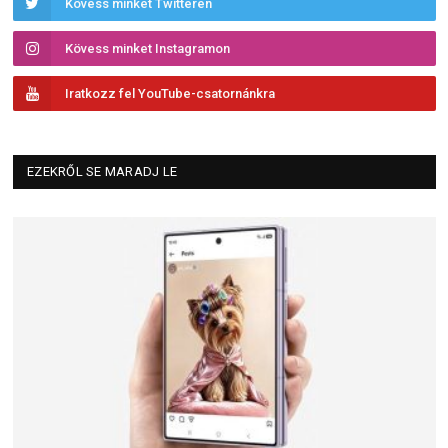
Kövess minket Twitteren
Kövess minket Instagramon
Iratkozz fel YouTube-csatornánkra
EZEKRŐL SE MARADJ LE