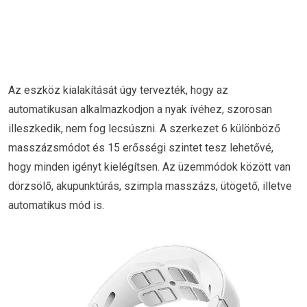
Az eszköz kialakítását úgy tervezték, hogy az
automatikusan alkalmazkodjon a nyak ívéhez, szorosan
illeszkedik, nem fog lecsúszni. A szerkezet 6 különböző
masszázsmódot és 15 erősségi szintet tesz lehetővé,
hogy minden igényt kielégítsen. Az üzemmódok között van
dörzsölő, akupunktúrás, szimpla masszázs, ütögető, illetve
automatikus mód is.