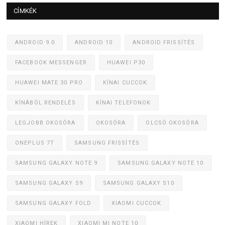
CÍMKÉK
ANDROID 9.0
ANDROID 10
ANDROID FRISSÍTÉS
FACEBOOK MESSENGER
HUAWEI P30
HUAWEI MATE 30 PRO
KÍNAI CUCCOK
KÍNÁBÓL RENDELÉS
KÍNAI TELEFONOK
LEGJOBB OKOSÓRA
OKOSÓRA
OLCSÓ OKOSÓRA
ONEPLUS 7T
SAMSUNG FRISSÍTÉS
SAMSUNG GALAXY NOTE 9
SAMSUNG GALAXY NOTE 10
SAMSUNG GALAXY S9
SAMSUNG GALAXY S10
SAMSUNG GALAXY FOLD
XIAOMI CUCCOK
XIAOMI HÍREK
XIAOMI MI NOTE 10