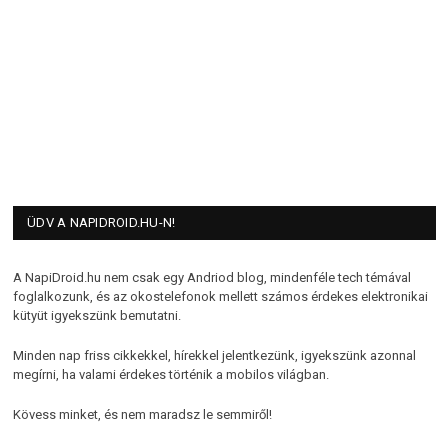
ÜDV A NAPIDROID.HU-N!
A NapiDroid.hu nem csak egy Andriod blog, mindenféle tech témával
foglalkozunk, és az okostelefonok mellett számos érdekes elektronikai
kütyüt igyekszünk bemutatni.
Minden nap friss cikkekkel, hírekkel jelentkezünk, igyekszünk azonnal
megírni, ha valami érdekes történik a mobilos világban.
Kövess minket, és nem maradsz le semmiről!