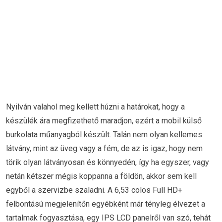
Nyilván valahol meg kellett húzni a határokat, hogy a
készülék ára megfizethető maradjon, ezért a mobil külső
burkolata műanyagból készült. Talán nem olyan kellemes
látvány, mint az üveg vagy a fém, de az is igaz, hogy nem
törik olyan látványosan és könnyedén, így ha egyszer, vagy
netán kétszer mégis koppanna a földön, akkor sem kell
egyből a szervizbe szaladni. A 6,53 colos Full HD+
felbontású megjelenítőn egyébként már tényleg élvezet a
tartalmak fogyasztása, egy IPS LCD panelről van szó, tehát