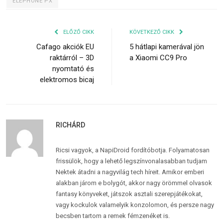
ELEPHONE PX
ELŐZŐ CIKK
KÖVETKEZŐ CIKK
Cafago akciók EU
5 hátlapi kamerával jön
raktárról – 3D
a Xiaomi CC9 Pro
nyomtató és
elektromos bicaj
RICHÁRD
Ricsi vagyok, a NapiDroid fordítóbotja. Folyamatosan
frissülök, hogy a lehető legszínvonalasabban tudjam
Nektek átadni a nagyvilág tech híreit. Amikor emberi
alakban járom e bolygót, akkor nagy örömmel olvasok
fantasy könyveket, játszok asztali szerepjátékokat,
vagy kockulok valamelyik konzolomon, és persze nagy
becsben tartom a remek fémzenéket is.