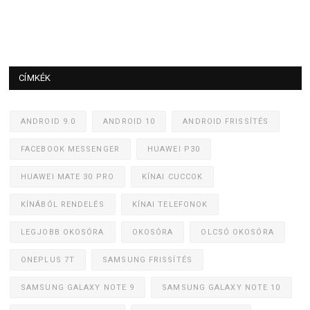
CÍMKÉK
ANDROID 9.0
ANDROID 10
ANDROID FRISSÍTÉS
FACEBOOK MESSENGER
HUAWEI P30
HUAWEI MATE 30 PRO
KÍNAI CUCCOK
KÍNÁBÓL RENDELÉS
KÍNAI TELEFONOK
LEGJOBB OKOSÓRA
OKOSÓRA
OLCSÓ OKOSÓRA
ONEPLUS 7T
SAMSUNG FRISSÍTÉS
SAMSUNG GALAXY NOTE 9
SAMSUNG GALAXY NOTE 10