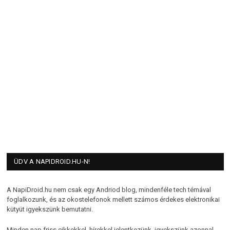
ÜDV A NAPIDROID.HU-N!
A NapiDroid.hu nem csak egy Andriod blog, mindenféle tech témával
foglalkozunk, és az okostelefonok mellett számos érdekes elektronikai
kütyüt igyekszünk bemutatni.
Minden nap friss cikkekkel, hírekkel jelentkezünk, igyekszünk azonnal