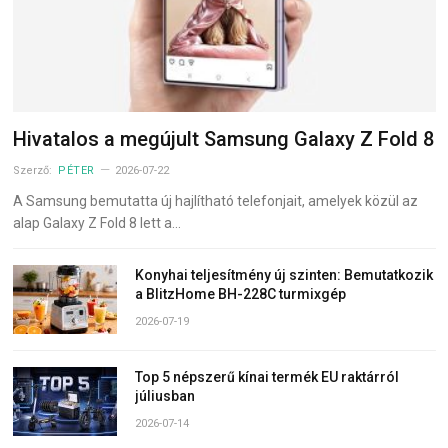
Hivatalos a megújult Samsung Galaxy Z Fold 8
Szerző:
PÉTER
2026-07-22
A Samsung bemutatta új hajlítható telefonjait, amelyek közül az
alap Galaxy Z Fold 8 lett a…
Konyhai teljesítmény új szinten: Bemutatkozik
a BlitzHome BH-228C turmixgép
2026-07-19
Top 5 népszerű kínai termék EU raktárról
júliusban
2026-07-14