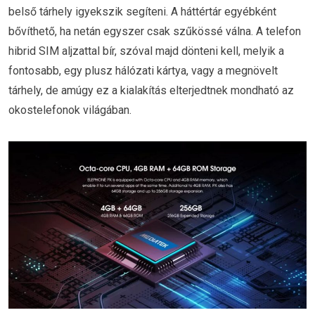
belső tárhely igyekszik segíteni. A háttértár egyébként
bővíthető, ha netán egyszer csak szűkössé válna. A telefon
hibrid SIM aljzattal bír, szóval majd dönteni kell, melyik a
fontosabb, egy plusz hálózati kártya, vagy a megnövelt
tárhely, de amúgy ez a kialakítás elterjedtnek mondható az
okostelefonok világában.