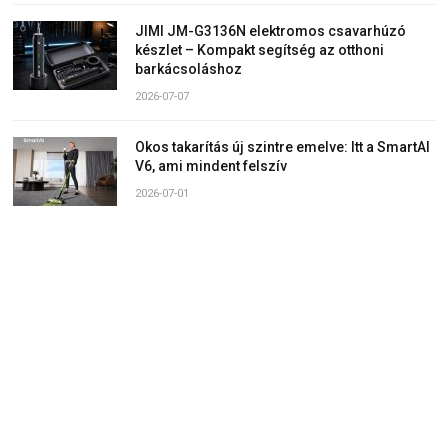
JIMI JM-G3136N elektromos csavarhúzó
készlet – Kompakt segítség az otthoni
barkácsoláshoz
2026-07-07
Okos takarítás új szintre emelve: Itt a SmartAI
V6, ami mindent felszív
2026-07-01