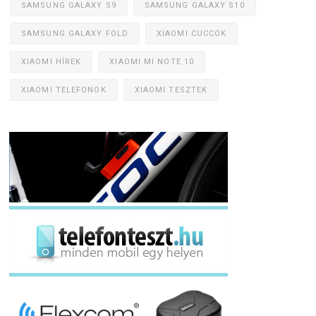
SAMSUNG GALAXY S9
SAMSUNG GALAXY S10
SAMSUNG GALAXY FOLD
XIAOMI CUCCOK
XIAOMI HÍREK
XIAOMI MI NOTE 10
XIAOMI TELEFONOK
XIAOMI TESZTEK