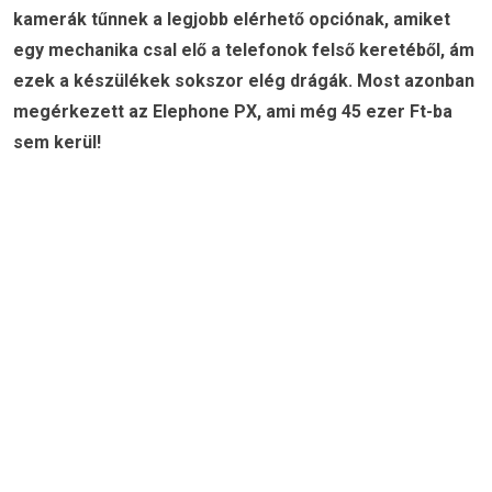
kamerák tűnnek a legjobb elérhető opciónak, amiket
egy mechanika csal elő a telefonok felső keretéből, ám
ezek a készülékek sokszor elég drágák. Most azonban
megérkezett az Elephone PX, ami még 45 ezer Ft-ba
sem kerül!