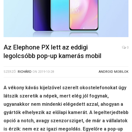
Az Elephone PX lett az eddigi
0
legolcsóbb pop-up kamerás mobil
SZERZŐ:
RICHÁRD
ON
2019-10-28
ANDROID MOBILOK
A vékony kávás kijelzővel szerelt okostelefonokat úgy
látszik szeretik a népek, mert elég jól fogynak,
ugyanakkor nem mindenki elégedett azzal, ahogyan a
gyártók elhelyezik az előlapi kamerát. A legelterjedtebb
opció a notch, avagy szenzorsziget, de már a vállalatok
is érzik: nem ez az igazi megoldás. Egyelőre a pop-up