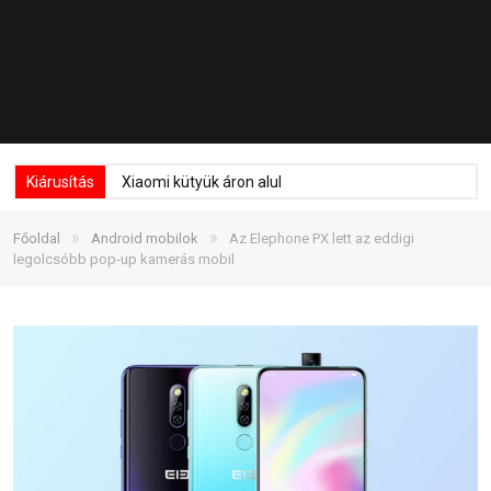
Kiárusítás
Xiaomi kütyük áron alul
»
»
Főoldal
Android mobilok
Az Elephone PX lett az eddigi
legolcsóbb pop-up kamerás mobil