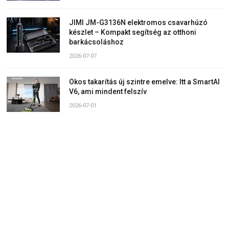
JIMI JM-G3136N elektromos csavarhúzó
készlet – Kompakt segítség az otthoni
barkácsoláshoz
2026-07-07
Okos takarítás új szintre emelve: Itt a SmartAI
V6, ami mindent felszív
2026-07-01