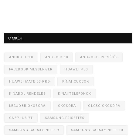
CÍMKÉK
ANDROID 9.0
ANDROID 10
ANDROID FRISSÍTÉS
FACEBOOK MESSENGER
HUAWEI P30
HUAWEI MATE 30 PRO
KÍNAI CUCCOK
KÍNÁBÓL RENDELÉS
KÍNAI TELEFONOK
LEGJOBB OKOSÓRA
OKOSÓRA
OLCSÓ OKOSÓRA
ONEPLUS 7T
SAMSUNG FRISSÍTÉS
SAMSUNG GALAXY NOTE 9
SAMSUNG GALAXY NOTE 10