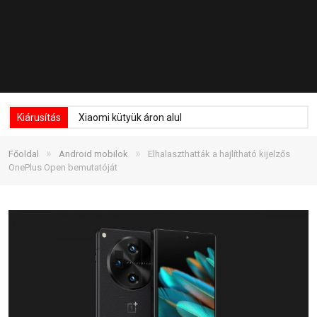
Kiárusítás
Xiaomi kütyük áron alul
»
»
Főoldal
Android mobilok
Elhalaszthatták a hajlítható kijelzős
OnePlus Open bemutatóját