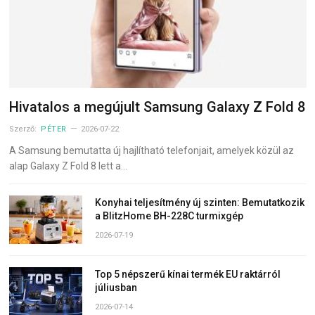
Hivatalos a megújult Samsung Galaxy Z Fold 8
Szerző:
PÉTER
2026-07-22
A Samsung bemutatta új hajlítható telefonjait, amelyek közül az
alap Galaxy Z Fold 8 lett a…
Konyhai teljesítmény új szinten: Bemutatkozik
a BlitzHome BH-228C turmixgép
2026-07-19
Top 5 népszerű kínai termék EU raktárról
júliusban
2026-07-14