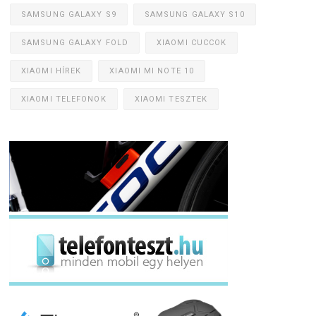
SAMSUNG GALAXY S9
SAMSUNG GALAXY S10
SAMSUNG GALAXY FOLD
XIAOMI CUCCOK
XIAOMI HÍREK
XIAOMI MI NOTE 10
XIAOMI TELEFONOK
XIAOMI TESZTEK