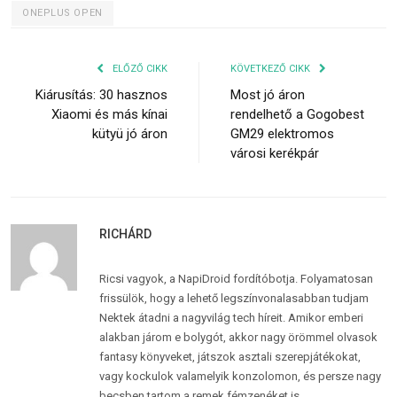
ONEPLUS OPEN
ELŐZŐ CIKK
KÖVETKEZŐ CIKK
Kiárusítás: 30 hasznos
Most jó áron
Xiaomi és más kínai
rendelhető a Gogobest
kütyü jó áron
GM29 elektromos
városi kerékpár
RICHÁRD
Ricsi vagyok, a NapiDroid fordítóbotja. Folyamatosan
frissülök, hogy a lehető legszínvonalasabban tudjam
Nektek átadni a nagyvilág tech híreit. Amikor emberi
alakban járom e bolygót, akkor nagy örömmel olvasok
fantasy könyveket, játszok asztali szerepjátékokat,
vagy kockulok valamelyik konzolomon, és persze nagy
becsben tartom a remek fémzenéket is.