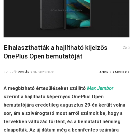
Elhalaszthatták a hajlítható kijelzős
0
OnePlus Open bemutatóját
SZERZŐ:
RICHÁRD
ON
2023-08-06
ANDROID MOBILOK
A megbízható értesüléseket szállító
Max Jambor
szerint a hajlítható képernyős OnePlus Open
bemutatójára eredetileg augusztus 29-én került volna
sor, ám a szivárogtató most arról számolt be, hogy a
tervekben változás történt, és a bemutatót némileg
elnapolták. Az új dátum még a bennfentes számára