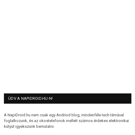
ÜDV A NAPIDROID.HU-N!
A NapiDroid.hu nem csak egy Andriod blog, mindenféle tech témával
foglalkozunk, és az okostelefonok mellett számos érdekes elektronikai
kütyüt igyekszünk bemutatni.