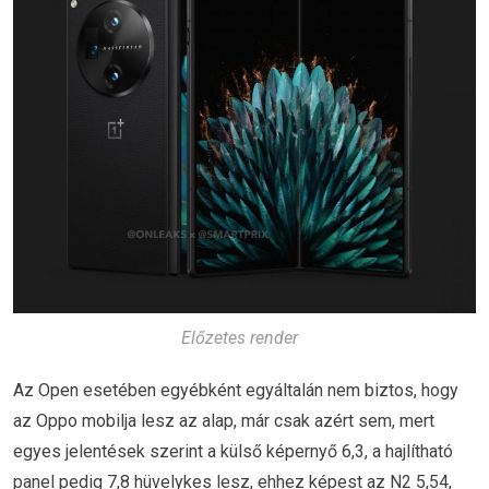
Előzetes render
Az Open esetében egyébként egyáltalán nem biztos, hogy
az Oppo mobilja lesz az alap, már csak azért sem, mert
egyes jelentések szerint a külső képernyő 6,3, a hajlítható
panel pedig 7,8 hüvelykes lesz, ehhez képest az N2 5,54,