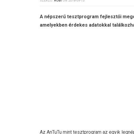
SZERZŐ:
ROBI
ON
2018-09-15
A népszerű tesztprogram fejlesztői megos
amelyekben érdekes adatokkal találkozh
Az AnTuTu mint tesztprogram az egyik legné