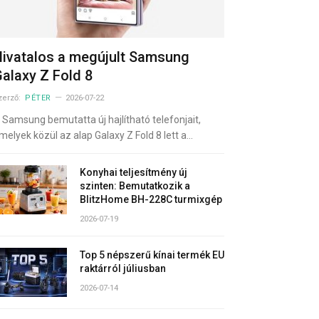
ivatalos a megújult Samsung
alaxy Z Fold 8
zerző:
PÉTER
2026-07-22
 Samsung bemutatta új hajlítható telefonjait,
melyek közül az alap Galaxy Z Fold 8 lett a…
Konyhai teljesítmény új
szinten: Bemutatkozik a
BlitzHome BH-228C turmixgép
2026-07-19
Top 5 népszerű kínai termék EU
raktárról júliusban
2026-07-14