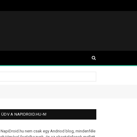
ÜDV A NAPIDROID.HU-N!
 NapiDroid.hu nem csak egy Andriod blog, mindenféle
ech témával foglalkozunk, és az okostelefonok mellett