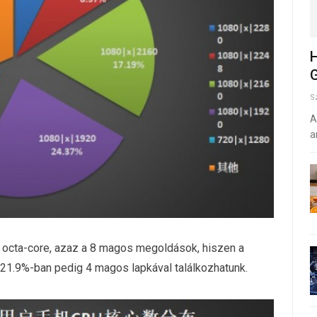
H
G
S
A
a
z octa-core, azaz a 8 magos megoldások, hiszen a
, 21.9%-ban pedig 4 magos lapkával találkozhatunk.