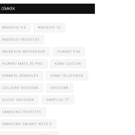
CÍMKÉK
ANDROID 9.0
ANDROID 10
ANDROID FRISSÍTÉS
FACEBOOK MESSENGER
HUAWEI P30
HUAWEI MATE 30 PRO
KÍNAI CUCCOK
KÍNÁBÓL RENDELÉS
KÍNAI TELEFONOK
LEGJOBB OKOSÓRA
OKOSÓRA
OLCSÓ OKOSÓRA
ONEPLUS 7T
SAMSUNG FRISSÍTÉS
SAMSUNG GALAXY NOTE 9