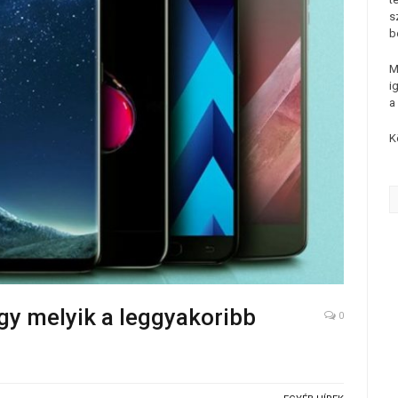
s
b
M
i
a
K
y melyik a leggyakoribb
0