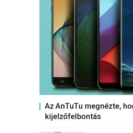
Az AnTuTu megnézte, hog
kijelzőfelbontás