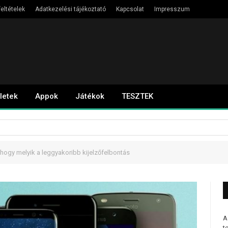
eltételek
Adatkezelési tájékoztató
Kapcsolat
Impresszum
letek
Appok
Játékok
TESZTEK
ogy melyik a leggyakoribb kijelzőfelbontás
A
t