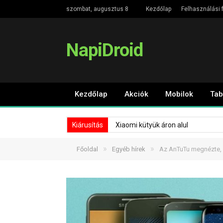
szombat, augusztus 8
Kezdőlap
Felhasználási f
NapiDroid
Kezdőlap
Akciók
Mobilok
Tab
Kiárusítás
Xiaomi kütyük áron alul
»
»
Főoldal
Egyéb hírek
Az AnTuTu megnézte, h