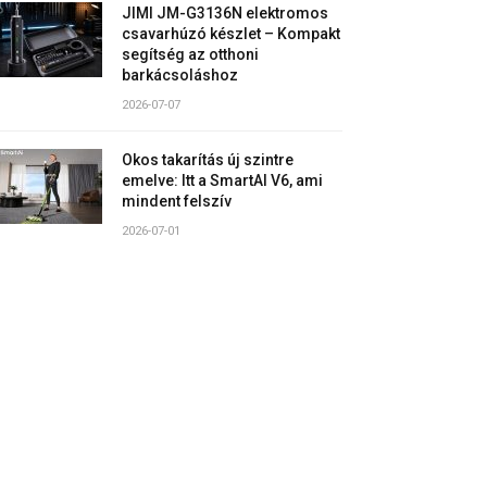
JIMI JM-G3136N elektromos
csavarhúzó készlet – Kompakt
segítség az otthoni
barkácsoláshoz
2026-07-07
Okos takarítás új szintre
emelve: Itt a SmartAI V6, ami
mindent felszív
2026-07-01