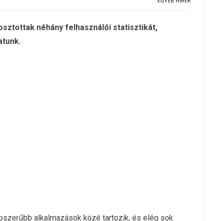
EGYÉB HÍREK
ztottak néhány felhasználói statisztikát,
atunk.
pszerűbb alkalmazások közé tartozik, és elég sok