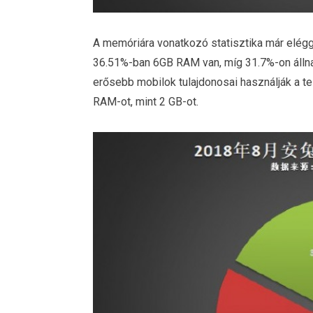
A memóriára vonatkozó statisztika már elégg
36.51%-ban 6GB RAM van, míg 31.7%-on állnak
erősebb mobilok tulajdonosai használják a te
RAM-ot, mint 2 GB-ot.