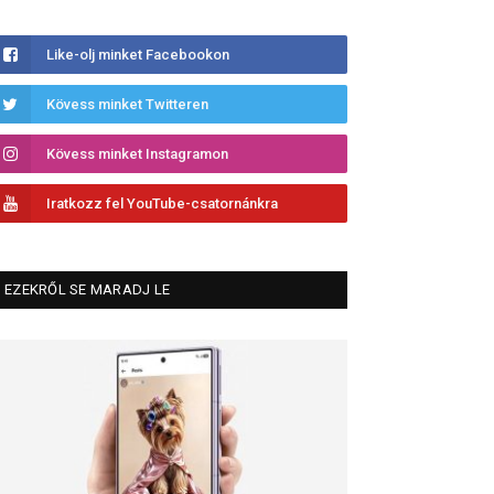
Like-olj minket Facebookon
Kövess minket Twitteren
Kövess minket Instagramon
Iratkozz fel YouTube-csatornánkra
EZEKRŐL SE MARADJ LE