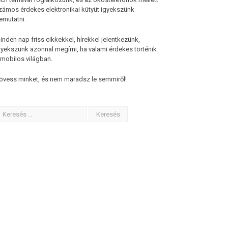
zámos érdekes elektronikai kütyüt igyekszünk
emutatni.
inden nap friss cikkekkel, hírekkel jelentkezünk,
gyekszünk azonnal megírni, ha valami érdekes történik
 mobilos világban.
övess minket, és nem maradsz le semmiről!