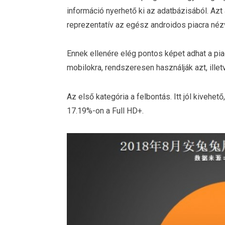
információ nyerhető ki az adatbázisából. Azt 
reprezentatív az egész androidos piacra nézv
Ennek ellenére elég pontos képet adhat a pi
mobilokra, rendszeresen használják azt, illet
Az első kategória a felbontás. Itt jól kivehet
17.19%-on a Full HD+.