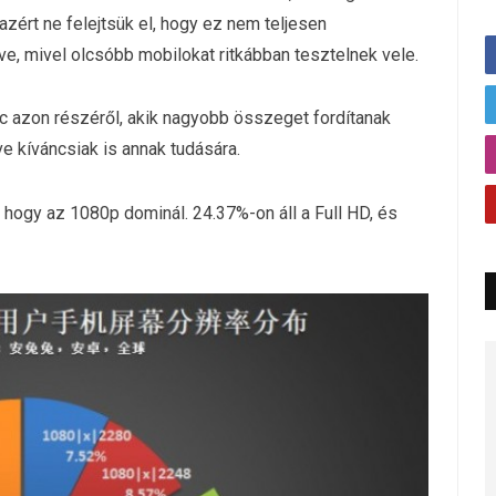
azért ne felejtsük el, hogy ez nem teljesen
e, mivel olcsóbb mobilokat ritkábban tesztelnek vele.
ac azon részéről, akik nagyobb összeget fordítanak
ve kíváncsiak is annak tudására.
ő, hogy az 1080p dominál. 24.37%-on áll a Full HD, és