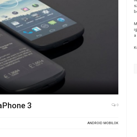
s
b
M
i
a
K
taPhone 3
0
ANDROID MOBILOK