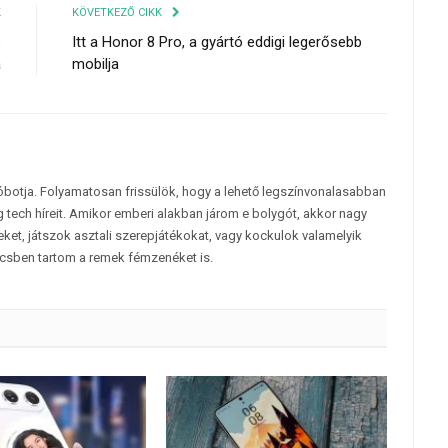
K
KÖVETKEZŐ CIKK
ó
Itt a Honor 8 Pro, a gyártó eddigi legerősebb
a
mobilja
tóbotja. Folyamatosan frissülök, hogy a lehető legszínvonalasabban
 tech híreit. Amikor emberi alakban járom e bolygót, akkor nagy
et, játszok asztali szerepjátékokat, vagy kockulok valamelyik
csben tartom a remek fémzenéket is.