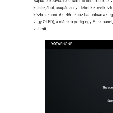
Sajnos a kedvcsináló semmit nem fed fel a v
külalakjából, csupán annyit lehet kikövetkezt
kézhez kapni. Az elődökhöz hasonlóan az eg
vagy OLED), a másikra pedig egy E-Ink panel
valamit.