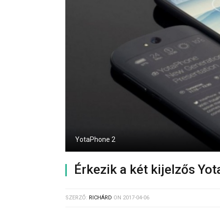
YotaPhone 2
Érkezik a két kijelzős Yo
SZERZŐ:
RICHÁRD
ON
2017-04-06