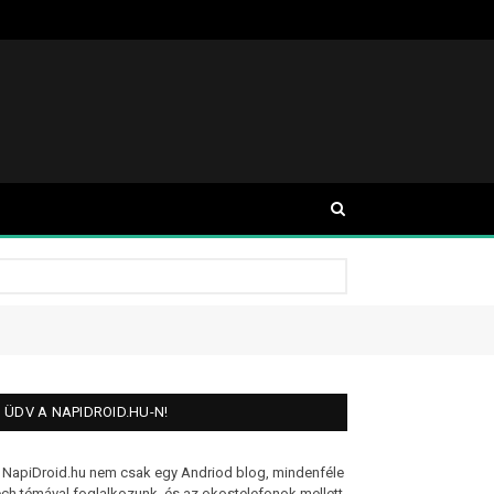
ÜDV A NAPIDROID.HU-N!
 NapiDroid.hu nem csak egy Andriod blog, mindenféle
ech témával foglalkozunk, és az okostelefonok mellett