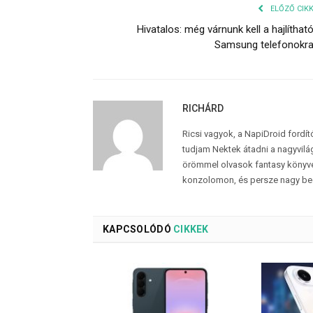
ELŐZŐ CIK
Hivatalos: még várnunk kell a hajlíthat
Samsung telefonokr
RICHÁRD
Ricsi vagyok, a NapiDroid fordí
tudjam Nektek átadni a nagyvilág
örömmel olvasok fantasy könyvek
konzolomon, és persze nagy be
KAPCSOLÓDÓ
CIKKEK