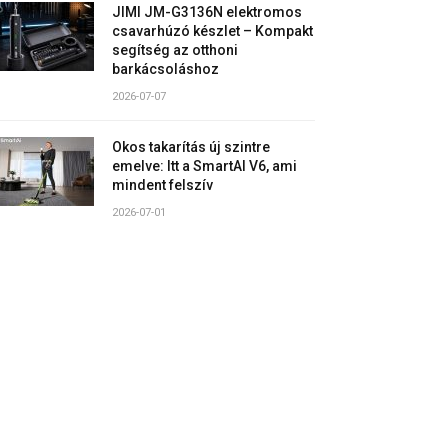
JIMI JM-G3136N elektromos
csavarhúzó készlet – Kompakt
segítség az otthoni
barkácsoláshoz
2026-07-07
Okos takarítás új szintre
emelve: Itt a SmartAI V6, ami
mindent felszív
2026-07-01