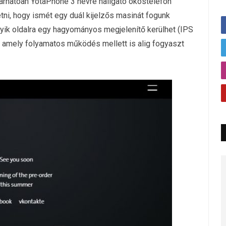
árhatóan YotaPhone 3 névre hallgató okostelefon
etni, hogy ismét egy duál kijelzős masinát fogunk
yik oldalra egy hagyományos megjelenítő kerülhet (IPS
, amely folyamatos működés mellett is alig fogyaszt