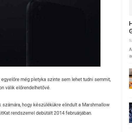
H
G
S
A
a
 egyelőre még pletyka szinte sem lehet tudni semmit,
on válik előrendelhetővé.
 számára, hogy készülékükre elindult a Marshmallow
KitKat rendszerrel debütált 2014 februárjában.