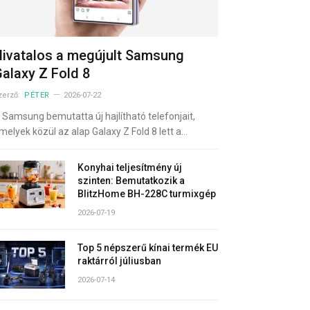
ivatalos a megújult Samsung
alaxy Z Fold 8
zerző:
PÉTER
2026-07-22
 Samsung bemutatta új hajlítható telefonjait,
melyek közül az alap Galaxy Z Fold 8 lett a…
Konyhai teljesítmény új
szinten: Bemutatkozik a
BlitzHome BH-228C turmixgép
2026-07-19
Top 5 népszerű kínai termék EU
raktárról júliusban
2026-07-14