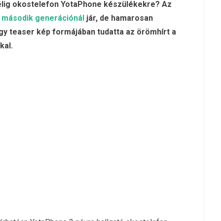
félig okostelefon YotaPhone készülékekre? Az
a
második generációnál
jár, de hamarosan
egy teaser kép formájában tudatta az örömhírt a
kal.