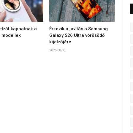
jelzőt kaphatnak a
Érkezik a javítás a Samsung
 modellek
Galaxy S26 Ultra vörösödő
kijelzőjére
2026-08-05