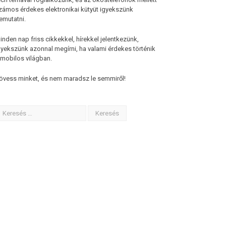
zámos érdekes elektronikai kütyüt igyekszünk
emutatni.
inden nap friss cikkekkel, hírekkel jelentkezünk,
gyekszünk azonnal megírni, ha valami érdekes történik
 mobilos világban.
övess minket, és nem maradsz le semmiről!