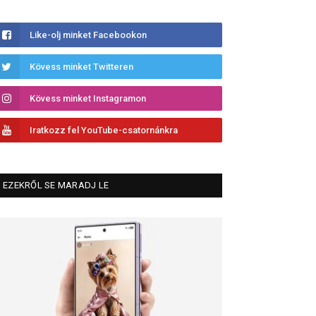
Like-olj minket Facebookon
Kövess minket Twitteren
Kövess minket Instagramon
Iratkozz fel YouTube-csatornánkra
EZEKRŐL SE MARADJ LE