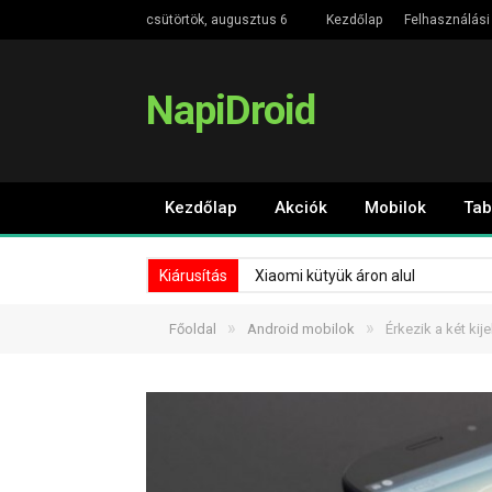
csütörtök, augusztus 6
Kezdőlap
Felhasználási 
NapiDroid
Kezdőlap
Akciók
Mobilok
Tab
Kiárusítás
Xiaomi kütyük áron alul
»
»
Főoldal
Android mobilok
Érkezik a két ki