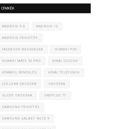
CÍMKÉK
ANDROID 9.0
ANDROID 10
ANDROID FRISSÍTÉS
FACEBOOK MESSENGER
HUAWEI P30
HUAWEI MATE 30 PRO
KÍNAI CUCCOK
KÍNÁBÓL RENDELÉS
KÍNAI TELEFONOK
LEGJOBB OKOSÓRA
OKOSÓRA
OLCSÓ OKOSÓRA
ONEPLUS 7T
SAMSUNG FRISSÍTÉS
SAMSUNG GALAXY NOTE 9