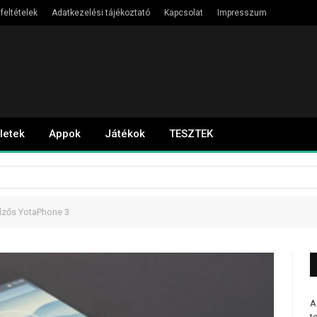
feltételek
Adatkezelési tájékoztató
Kapcsolat
Impresszum
letek
Appok
Játékok
TESZTEK
jelzős YotaPhone 3
A
t