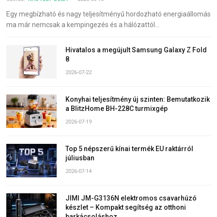
Egy megbízható és nagy teljesítményű hordozható energiaállomás
ma már nemcsak a kempingezés és a hálózattól…
Hivatalos a megújult Samsung Galaxy Z Fold
8
2026-07-22
Konyhai teljesítmény új szinten: Bemutatkozik
a BlitzHome BH-228C turmixgép
2026-07-19
Top 5 népszerű kínai termék EU raktárról
júliusban
2026-07-14
JIMI JM-G3136N elektromos csavarhúzó
készlet – Kompakt segítség az otthoni
barkácsoláshoz