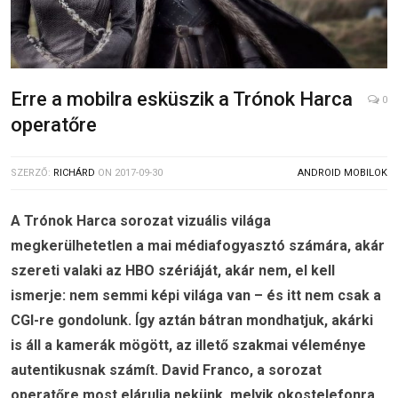
Erre a mobilra esküszik a Trónok Harca
0
operatőre
SZERZŐ:
RICHÁRD
ON
2017-09-30
ANDROID MOBILOK
A Trónok Harca sorozat vizuális világa
megkerülhetetlen a mai médiafogyasztó számára, akár
szereti valaki az HBO szériáját, akár nem, el kell
ismerje: nem semmi képi világa van – és itt nem csak a
CGI-re gondolunk. Így aztán bátran mondhatjuk, akárki
is áll a kamerák mögött, az illető szakmai véleménye
autentikusnak számít. David Franco, a sorozat
operatőre most elárulja nekünk, melyik okostelefonra