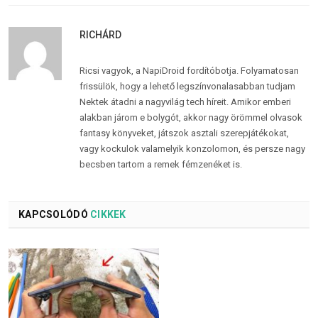
RICHÁRD
Ricsi vagyok, a NapiDroid fordítóbotja. Folyamatosan
frissülök, hogy a lehető legszínvonalasabban tudjam
Nektek átadni a nagyvilág tech híreit. Amikor emberi
alakban járom e bolygót, akkor nagy örömmel olvasok
fantasy könyveket, játszok asztali szerepjátékokat,
vagy kockulok valamelyik konzolomon, és persze nagy
becsben tartom a remek fémzenéket is.
KAPCSOLÓDÓ
CIKKEK