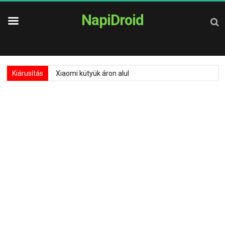
NapiDroid
Kiárusítás
Xiaomi kütyük áron alul