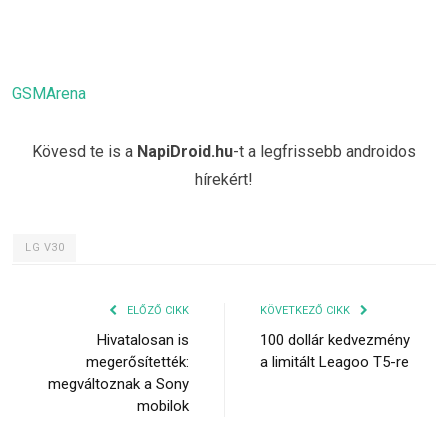
GSMArena
Kövesd te is a
NapiDroid.hu
-t a legfrissebb androidos
hírekért!
LG V30
ELŐZŐ CIKK
KÖVETKEZŐ CIKK
Hivatalosan is
100 dollár kedvezmény
megerősítették:
a limitált Leagoo T5-re
megváltoznak a Sony
mobilok