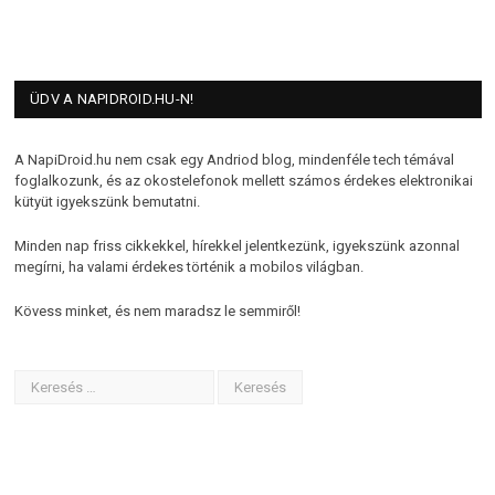
ÜDV A NAPIDROID.HU-N!
A NapiDroid.hu nem csak egy Andriod blog, mindenféle tech témával
foglalkozunk, és az okostelefonok mellett számos érdekes elektronikai
kütyüt igyekszünk bemutatni.
Minden nap friss cikkekkel, hírekkel jelentkezünk, igyekszünk azonnal
megírni, ha valami érdekes történik a mobilos világban.
Kövess minket, és nem maradsz le semmiről!