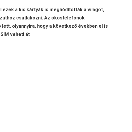
ezek a kis kártyák is meghódították a világot,
zathoz csatlakozni. Az okostelefonok
lett, olyannyira, hogy a következő években el is
eSIM veheti át
.