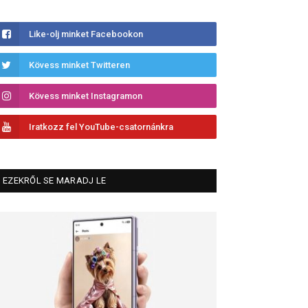
Like-olj minket Facebookon
Kövess minket Twitteren
Kövess minket Instagramon
Iratkozz fel YouTube-csatornánkra
EZEKRŐL SE MARADJ LE