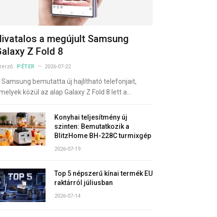
ivatalos a megújult Samsung
alaxy Z Fold 8
zerző:
PÉTER
2026-07-22
 Samsung bemutatta új hajlítható telefonjait,
melyek közül az alap Galaxy Z Fold 8 lett a…
Konyhai teljesítmény új
szinten: Bemutatkozik a
BlitzHome BH-228C turmixgép
2026-07-19
Top 5 népszerű kínai termék EU
raktárról júliusban
2026-07-14