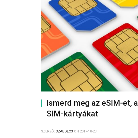
Ismerd meg az eSIM-et, 
SIM-kártyákat
SZERZŐ:
SZABOLCS
ON
2017-10-23