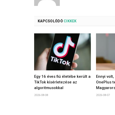
KAPCSOLÓDÓ
CIKKEK
Egy 16 éves fiú életébe került a
Ennyi volt
TikTok kísérletezése az
OnePlus t
algoritmusokkal
Magyaror
2026-08-08
2026-08-07