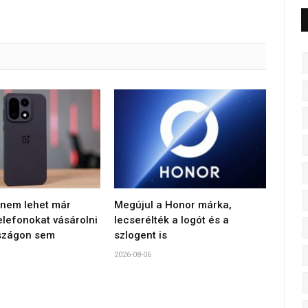
, nem lehet már
Megújul a Honor márka,
elefonokat vásárolni
lecserélték a logót és a
szágon sem
szlogent is
2026-08-06