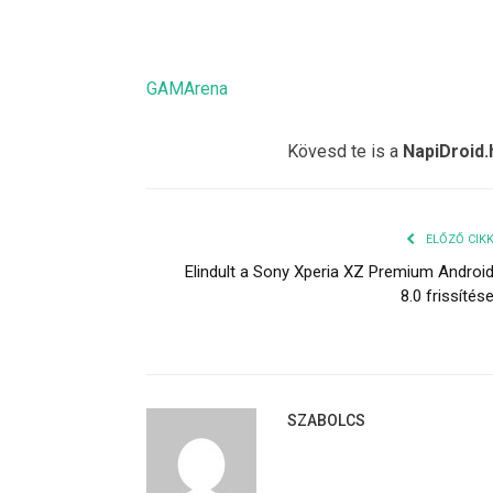
GAMArena
Kövesd te is a
NapiDroid.
ELŐZŐ CIK
Elindult a Sony Xperia XZ Premium Androi
8.0 frissítés
SZABOLCS