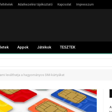
feltételek
Adatkezelési tájékoztató
Kapcsolat
Impresszum
letek
Appok
Játékok
TESZTEK
ami leválthatja a hagyományos SIM-kártyákat
A
t