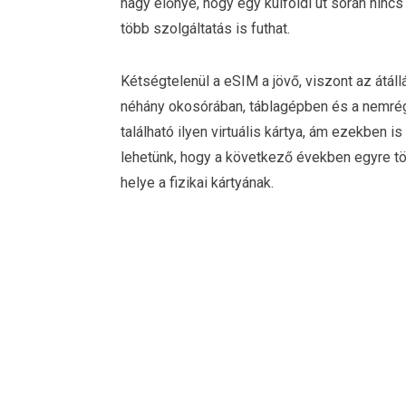
nagy előnye, hogy egy külföldi út során nincs
több szolgáltatás is futhat.
Kétségtelenül a eSIM a jövő, viszont az átál
néhány okosórában, táblagépben és a nemrég
található ilyen virtuális kártya, ám ezekben 
lehetünk, hogy a következő években egyre t
helye a fizikai kártyának.