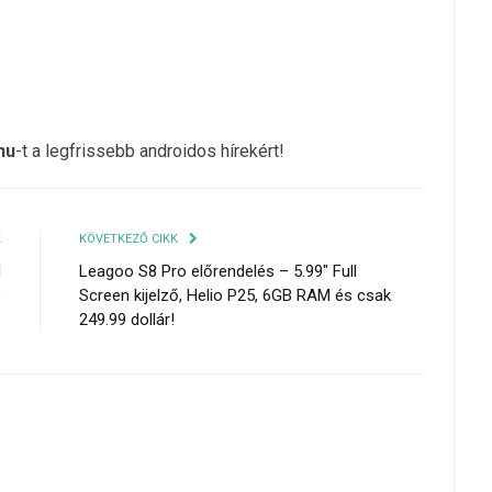
hu
-t a legfrissebb androidos hírekért!
K
KÖVETKEZŐ CIKK
d
Leagoo S8 Pro előrendelés – 5.99″ Full
e
Screen kijelző, Helio P25, 6GB RAM és csak
249.99 dollár!