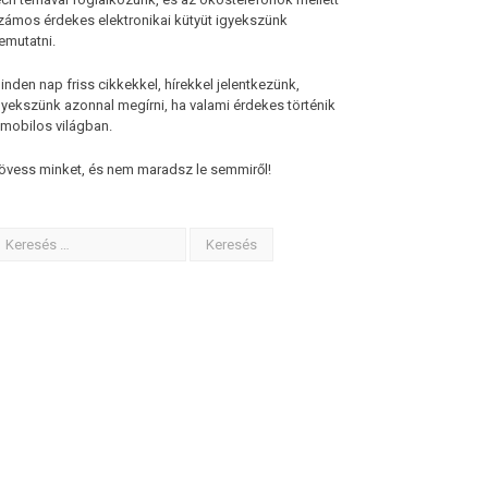
zámos érdekes elektronikai kütyüt igyekszünk
emutatni.
inden nap friss cikkekkel, hírekkel jelentkezünk,
gyekszünk azonnal megírni, ha valami érdekes történik
 mobilos világban.
övess minket, és nem maradsz le semmiről!