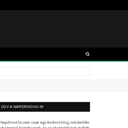
ÜDV A NAPIDROID.HU-N!
 NapiDroid.hu nem csak egy Andriod blog, mindenféle
ech témával foglalkozunk, és az okostelefonok mellett