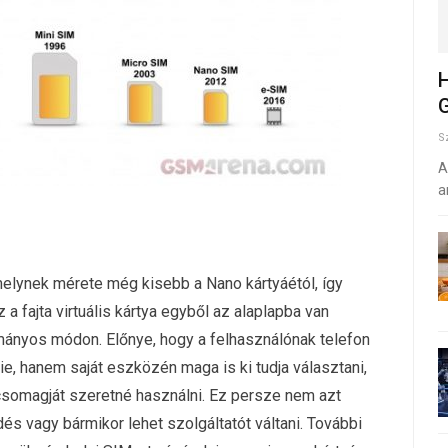
H
G
S
A
a
lynek mérete még kisebb a Nano kártyáétól, így
fajta virtuális kártya egyből az alaplapba van
yományos módon. Előnye, hogy a felhasználónak telefon
e, hanem saját eszközén maga is ki tudja választani,
jcsomagját szeretné használni. Ez persze nem azt
s vagy bármikor lehet szolgáltatót váltani. További