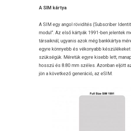
A SIM kártya
A SIM egy angol rövidítés (Subscriber Identi
modul”. Az első kártyák 1991-ben jelentek m
társaiknál, ugyanis azok még bankkártya mére
egyre könnyebb és vékonyabb készülékeket gyá
szükségük. Méretük egyre kisebb lett, man
hosszú és 8.80 mm széles. Azonban eljött az 
jön a következő generáció, az eSIM.