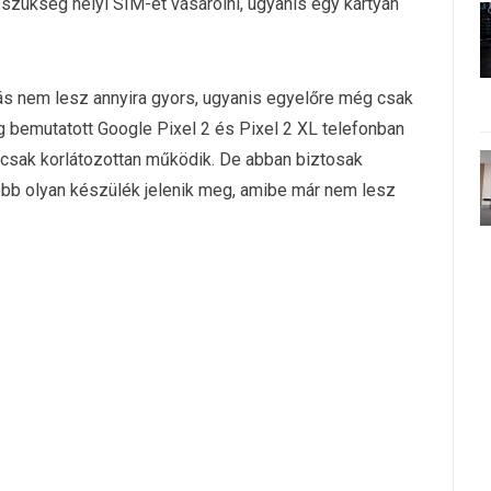
 szükség helyi SIM-et vásárolni, ugyanis egy kártyán
lás nem lesz annyira gyors, ugyanis egyelőre még csak
 bemutatott Google Pixel 2 és Pixel 2 XL telefonban
is csak korlátozottan működik. De abban biztosak
öbb olyan készülék jelenik meg, amibe már nem lesz