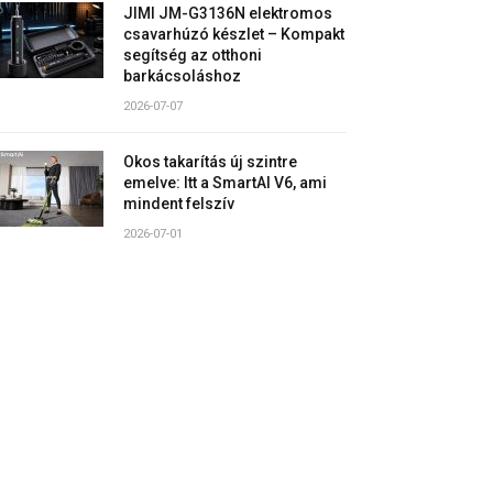
JIMI JM-G3136N elektromos
csavarhúzó készlet – Kompakt
segítség az otthoni
barkácsoláshoz
2026-07-07
Okos takarítás új szintre
emelve: Itt a SmartAI V6, ami
mindent felszív
2026-07-01