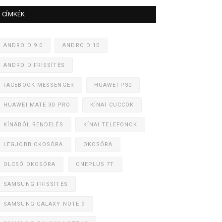
CÍMKÉK
ANDROID 9.0
ANDROID 10
ANDROID FRISSÍTÉS
FACEBOOK MESSENGER
HUAWEI P30
HUAWEI MATE 30 PRO
KÍNAI CUCCOK
KÍNÁBÓL RENDELÉS
KÍNAI TELEFONOK
LEGJOBB OKOSÓRA
OKOSÓRA
OLCSÓ OKOSÓRA
ONEPLUS 7T
SAMSUNG FRISSÍTÉS
SAMSUNG GALAXY NOTE 9