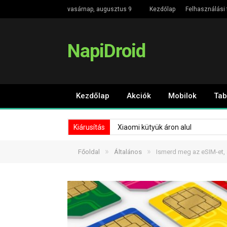
vasárnap, augusztus 9
Kezdőlap
Felhasználási 
NapiDroid
Kezdőlap
Akciók
Mobilok
Tab
Kiárusítás
Xiaomi kütyük áron alul
»
»
Főoldal
Általános
Ismerd meg az eSIM-et, 