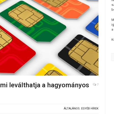
s
b
M
i
a
K
ami leválthatja a hagyományos
7
ÁLTALÁNOS
,
EGYÉB HÍREK