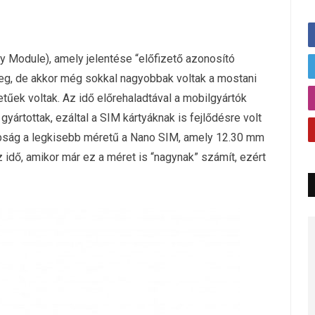
ty Module), amely jelentése “előfizető azonosító
eg, de akkor még sokkal nagyobbak voltak a mostani
tűek voltak. Az idő előrehaladtával a mobilgyártók
rtottak, ezáltal a SIM kártyáknak is fejlődésre volt
apság a legkisebb méretű a Nano SIM, amely 12.30 mm
idő, amikor már ez a méret is “nagynak” számít, ezért