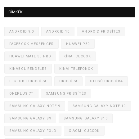
CÍMKÉK
ANDROID 9.0
ANDROID 10
ANDROID FRISSÍTÉS
FACEBOOK MESSENGER
HUAWEI P30
HUAWEI MATE 30 PRO
KÍNAI CUCCOK
KÍNÁBÓL RENDELÉS
KÍNAI TELEFONOK
LEGJOBB OKOSÓRA
OKOSÓRA
OLCSÓ OKOSÓRA
ONEPLUS 7T
SAMSUNG FRISSÍTÉS
SAMSUNG GALAXY NOTE 9
SAMSUNG GALAXY NOTE 10
SAMSUNG GALAXY S9
SAMSUNG GALAXY S10
SAMSUNG GALAXY FOLD
XIAOMI CUCCOK