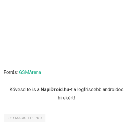
Forrás:
GSMArena
Kövesd te is a
NapiDroid.hu
-t a legfrissebb androidos
hírekért!
RED MAGIC 11S PRO