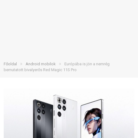
»
»
Főoldal
Android mobilok
Európába is jön a nemrég
bemutatott bivalyerős Red Magic 11S Pro