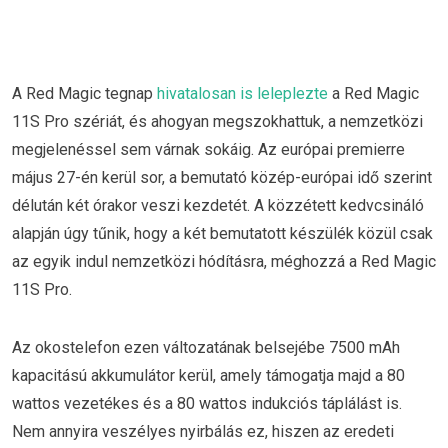
A Red Magic tegnap
hivatalosan is leleplezte
a Red Magic
11S Pro szériát, és ahogyan megszokhattuk, a nemzetközi
megjelenéssel sem várnak sokáig. Az európai premierre
május 27-én kerül sor, a bemutató közép-európai idő szerint
délután két órakor veszi kezdetét. A közzétett kedvcsináló
alapján úgy tűnik, hogy a két bemutatott készülék közül csak
az egyik indul nemzetközi hódításra, méghozzá a Red Magic
11S Pro.
Az okostelefon ezen változatának belsejébe 7500 mAh
kapacitású akkumulátor kerül, amely támogatja majd a 80
wattos vezetékes és a 80 wattos indukciós táplálást is.
Nem annyira veszélyes nyirbálás ez, hiszen az eredeti