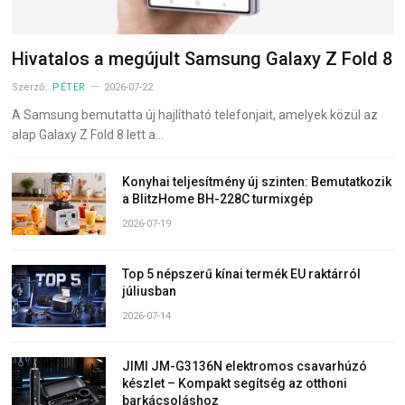
Hivatalos a megújult Samsung Galaxy Z Fold 8
Szerző:
PÉTER
2026-07-22
A Samsung bemutatta új hajlítható telefonjait, amelyek közül az
alap Galaxy Z Fold 8 lett a…
Konyhai teljesítmény új szinten: Bemutatkozik
a BlitzHome BH-228C turmixgép
2026-07-19
Top 5 népszerű kínai termék EU raktárról
júliusban
2026-07-14
JIMI JM-G3136N elektromos csavarhúzó
készlet – Kompakt segítség az otthoni
barkácsoláshoz