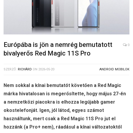
Európába is jön a nemrég bemutatott
0
bivalyerős Red Magic 11S Pro
SZERZŐ:
RICHÁRD
ON
2026-05-20
ANDROID MOBILOK
Nem sokkal a kínai bemutatót követően a Red Magic
márka hivatalosan is megerősítette, hogy május 27-én
a nemzetközi piacokra is elhozza legújabb gamer
okostelefonját. Igen, jól látod, egyes számot
használtunk, mert csak a Red Magic 11S Pro jut el
hozzánk (a Pro+ nem), ráadásul a kínai változatoktól