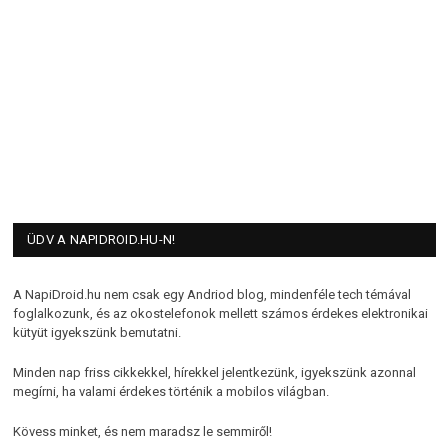
ÜDV A NAPIDROID.HU-N!
A NapiDroid.hu nem csak egy Andriod blog, mindenféle tech témával
foglalkozunk, és az okostelefonok mellett számos érdekes elektronikai
kütyüt igyekszünk bemutatni.
Minden nap friss cikkekkel, hírekkel jelentkezünk, igyekszünk azonnal
megírni, ha valami érdekes történik a mobilos világban.
Kövess minket, és nem maradsz le semmiről!