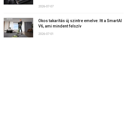
2026-07-07
Okos takarítás új szintre emelve: Itt a SmartAI
V6, ami mindent felszív
2026-07-01