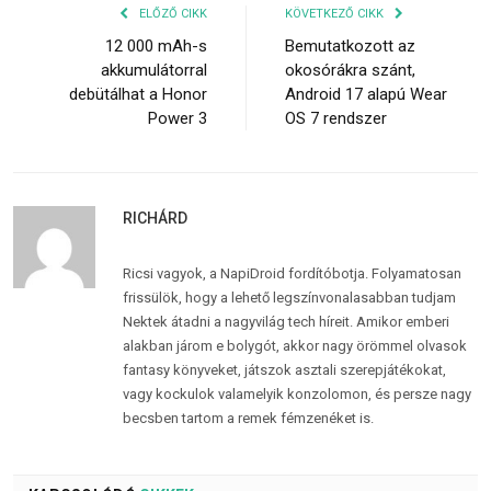
ELŐZŐ CIKK
KÖVETKEZŐ CIKK
12 000 mAh-s
Bemutatkozott az
akkumulátorral
okosórákra szánt,
debütálhat a Honor
Android 17 alapú Wear
Power 3
OS 7 rendszer
RICHÁRD
Ricsi vagyok, a NapiDroid fordítóbotja. Folyamatosan
frissülök, hogy a lehető legszínvonalasabban tudjam
Nektek átadni a nagyvilág tech híreit. Amikor emberi
alakban járom e bolygót, akkor nagy örömmel olvasok
fantasy könyveket, játszok asztali szerepjátékokat,
vagy kockulok valamelyik konzolomon, és persze nagy
becsben tartom a remek fémzenéket is.