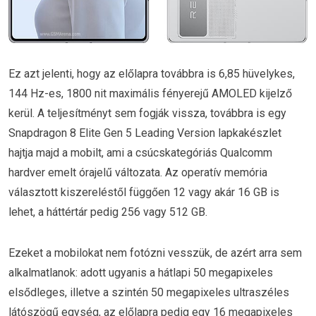
Ez azt jelenti, hogy az előlapra továbbra is 6,85 hüvelykes,
144 Hz-es, 1800 nit maximális fényerejű AMOLED kijelző
kerül. A teljesítményt sem fogják vissza, továbbra is egy
Snapdragon 8 Elite Gen 5 Leading Version lapkakészlet
hajtja majd a mobilt, ami a csúcskategóriás Qualcomm
hardver emelt órajelű változata. Az operatív memória
választott kiszereléstől függően 12 vagy akár 16 GB is
lehet, a háttértár pedig 256 vagy 512 GB.
Ezeket a mobilokat nem fotózni vesszük, de azért arra sem
alkalmatlanok: adott ugyanis a hátlapi 50 megapixeles
elsődleges, illetve a szintén 50 megapixeles ultraszéles
látószögű egység, az előlapra pedig egy 16 megapixeles