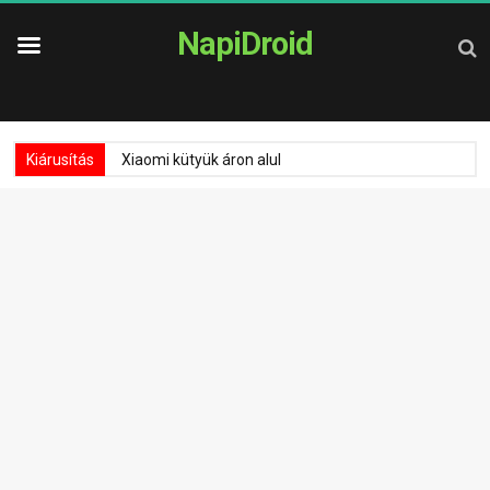
NapiDroid
Kiárusítás
Xiaomi kütyük áron alul