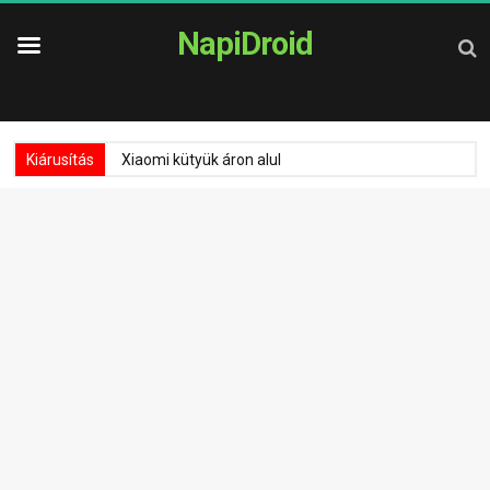
NapiDroid
Kiárusítás
Xiaomi kütyük áron alul