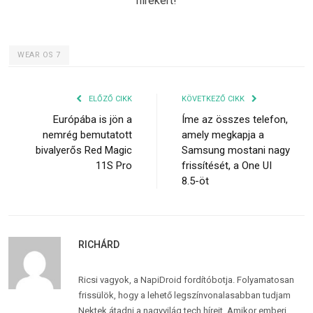
hírekért!
WEAR OS 7
ELŐZŐ CIKK
KÖVETKEZŐ CIKK
Európába is jön a
Íme az összes telefon,
nemrég bemutatott
amely megkapja a
bivalyerős Red Magic
Samsung mostani nagy
11S Pro
frissítését, a One UI
8.5-öt
RICHÁRD
Ricsi vagyok, a NapiDroid fordítóbotja. Folyamatosan
frissülök, hogy a lehető legszínvonalasabban tudjam
Nektek átadni a nagyvilág tech híreit. Amikor emberi