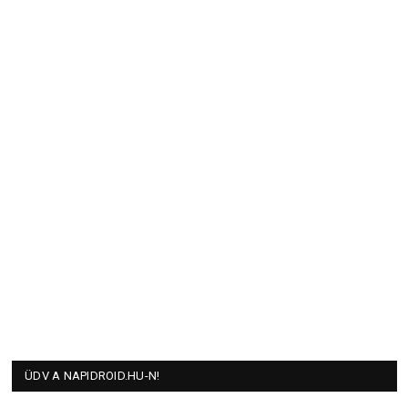
ÜDV A NAPIDROID.HU-N!