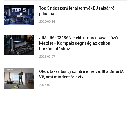
Top 5 népszerű kínai termék EU raktárról
júliusban
2026-07-14
JIMI JM-G3136N elektromos csavarhúzó
készlet – Kompakt segítség az otthoni
barkácsoláshoz
2026-07-07
Okos takarítás új szintre emelve: Itt a SmartAI
V6, ami mindent felszív
2026-07-01