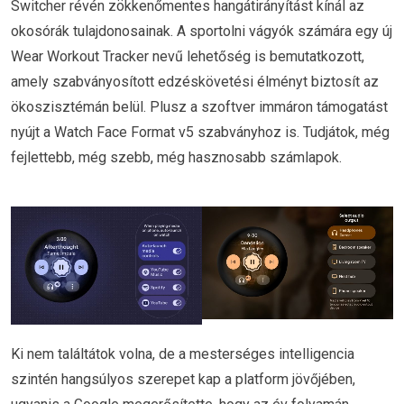
Switcher révén zökkenőmentes hangátirányítást kínál az
okosórák tulajdonosainak. A sportolni vágyók számára egy új
Wear Workout Tracker nevű lehetőség is bemutatkozott,
amely szabványosított edzéskövetési élményt biztosít az
ökoszisztémán belül. Plusz a szoftver immáron támogatást
nyújt a Watch Face Format v5 szabványhoz is. Tudjátok, még
fejlettebb, még szebb, még hasznosabb számlapok.
Ki nem találtátok volna, de a mesterséges intelligencia
szintén hangsúlyos szerepet kap a platform jövőjében,