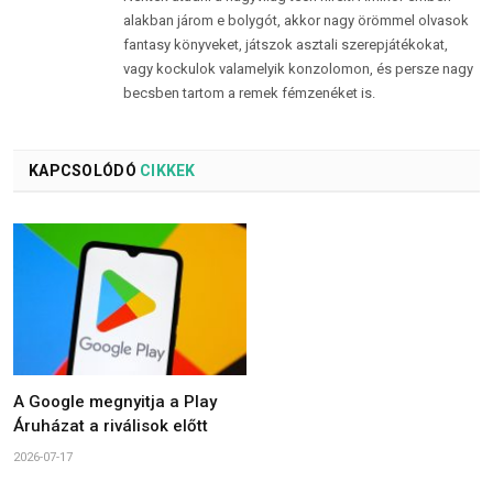
alakban járom e bolygót, akkor nagy örömmel olvasok
fantasy könyveket, játszok asztali szerepjátékokat,
vagy kockulok valamelyik konzolomon, és persze nagy
becsben tartom a remek fémzenéket is.
KAPCSOLÓDÓ
CIKKEK
A Google megnyitja a Play
Áruházat a riválisok előtt
2026-07-17