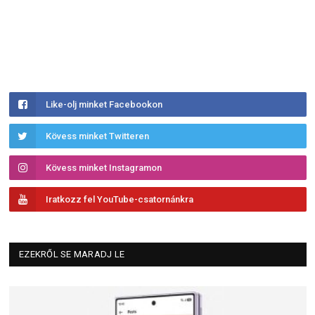
Like-olj minket Facebookon
Kövess minket Twitteren
Kövess minket Instagramon
Iratkozz fel YouTube-csatornánkra
EZEKRŐL SE MARADJ LE