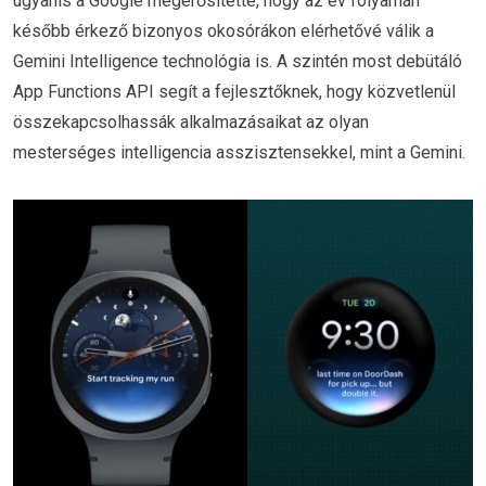
ugyanis a Google megerősítette, hogy az év folyamán
később érkező bizonyos okosórákon elérhetővé válik a
Gemini Intelligence technológia is. A szintén most debütáló
App Functions API segít a fejlesztőknek, hogy közvetlenül
összekapcsolhassák alkalmazásaikat az olyan
mesterséges intelligencia asszisztensekkel, mint a Gemini.