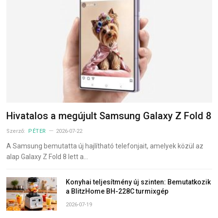
Hivatalos a megújult Samsung Galaxy Z Fold 8
Szerző:
PÉTER
2026-07-22
A Samsung bemutatta új hajlítható telefonjait, amelyek közül az
alap Galaxy Z Fold 8 lett a…
Konyhai teljesítmény új szinten: Bemutatkozik
a BlitzHome BH-228C turmixgép
2026-07-19