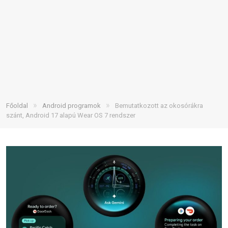
»
»
Főoldal
Android programok
Bemutatkozott az okosórákra
szánt, Android 17 alapú Wear OS 7 rendszer