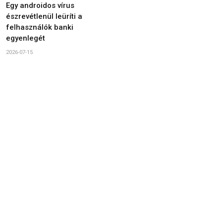
Egy androidos vírus
észrevétlenül leüríti a
felhasználók banki
egyenlegét
2026-07-15