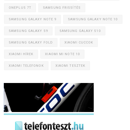
ONEPLUS 7T
SAMSUNG FRISSÍTÉS
SAMSUNG GALAXY NOTE 9
SAMSUNG GALAXY NOTE 10
SAMSUNG GALAXY S9
SAMSUNG GALAXY S10
SAMSUNG GALAXY FOLD
XIAOMI CUCCOK
XIAOMI HÍREK
XIAOMI MI NOTE 10
XIAOMI TELEFONOK
XIAOMI TESZTEK