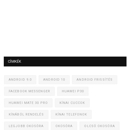
CÍMKÉK
ANDROID 9.0
ANDROID 10
ANDROID FRISSÍTÉS
FACEBOOK MESSENGER
HUAWEI P30
HUAWEI MATE 30 PRO
KÍNAI CUCCOK
KÍNÁBÓL RENDELÉS
KÍNAI TELEFONOK
LEGJOBB OKOSÓRA
OKOSÓRA
OLCSÓ OKOSÓRA