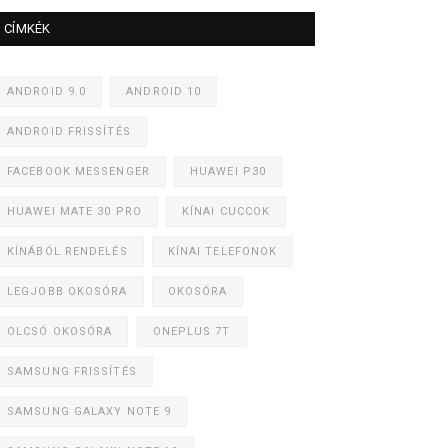
CÍMKÉK
ANDROID 9.0
ANDROID 10
ANDROID FRISSÍTÉS
FACEBOOK MESSENGER
HUAWEI P30
HUAWEI MATE 30 PRO
KÍNAI CUCCOK
KÍNÁBÓL RENDELÉS
KÍNAI TELEFONOK
LEGJOBB OKOSÓRA
OKOSÓRA
OLCSÓ OKOSÓRA
ONEPLUS 7T
SAMSUNG FRISSÍTÉS
SAMSUNG GALAXY NOTE 9