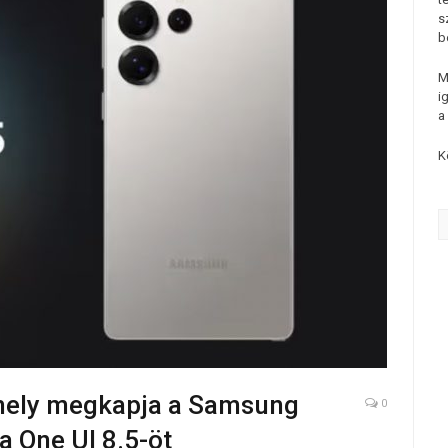
s
b
M
i
a
K
amely megkapja a Samsung
0
 a One UI 8.5-öt