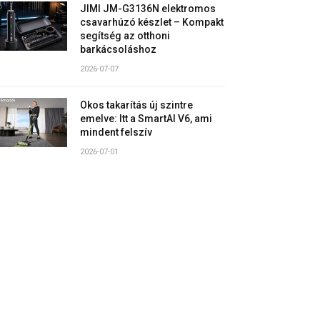
JIMI JM-G3136N elektromos
csavarhúzó készlet – Kompakt
segítség az otthoni
barkácsoláshoz
2026-07-07
Okos takarítás új szintre
emelve: Itt a SmartAI V6, ami
mindent felszív
2026-07-01