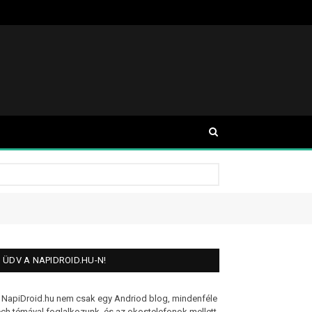
ÜDV A NAPIDROID.HU-N!
 NapiDroid.hu nem csak egy Andriod blog, mindenféle
ech témával foglalkozunk, és az okostelefonok mellett