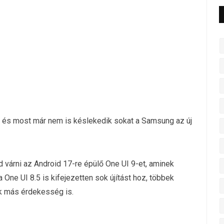
k, és most már nem is késlekedik sokat a Samsung az új
jd várni az Android 17-re épülő One UI 9-et, aminek
One UI 8.5 is kifejezetten sok újítást hoz, többek
ok más érdekesség is.