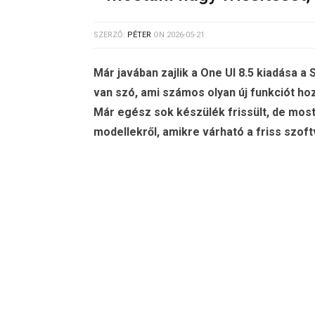
SZERZŐ:
PÉTER
ON
2026-05-21
Már javában zajlik a One UI 8.5 kiadása a
van szó, ami számos olyan új funkciót hoz
Már egész sok készülék frissült, de most 
modellekről, amikre várható a friss szoft