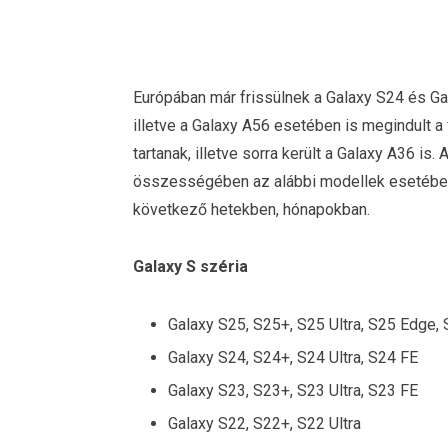
Európában már frissülnek a Galaxy S24 és Gala
illetve a Galaxy A56 esetében is megindult 
tartanak, illetve sorra került a Galaxy A36 is
összességében az alábbi modellek esetében 
következő hetekben, hónapokban.
Galaxy S széria
Galaxy S25, S25+, S25 Ultra, S25 Edge,
Galaxy S24, S24+, S24 Ultra, S24 FE
Galaxy S23, S23+, S23 Ultra, S23 FE
Galaxy S22, S22+, S22 Ultra