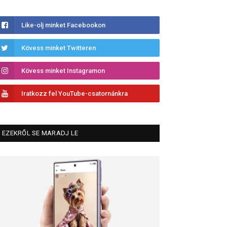
Like-olj minket Facebookon
Kövess minket Twitteren
Kövess minket Instagramon
Iratkozz fel YouTube-csatornánkra
EZEKRŐL SE MARADJ LE