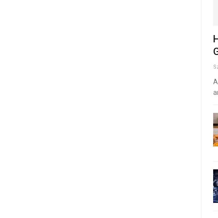
H
G
S
A
a