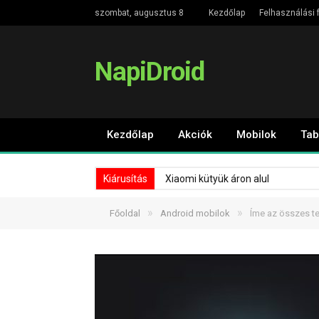
szombat, augusztus 8
Kezdőlap
Felhasználási f
NapiDroid
Kezdőlap
Akciók
Mobilok
Tab
Kiárusítás
Xiaomi kütyük áron alul
»
»
Főoldal
Android mobilok
Íme az összes te