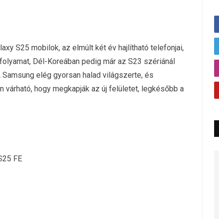
xy S25 mobilok, az elmúlt két év hajlítható telefonjai,
a folyamat, Dél-Koreában pedig már az S23 szériánál
. A Samsung elég gyorsan halad világszerte, és
várható, hogy megkapják az új felületet, legkésőbb a
 S25 FE