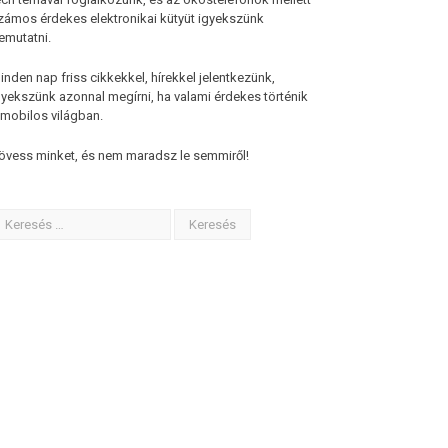
zámos érdekes elektronikai kütyüt igyekszünk
emutatni.
inden nap friss cikkekkel, hírekkel jelentkezünk,
gyekszünk azonnal megírni, ha valami érdekes történik
 mobilos világban.
övess minket, és nem maradsz le semmiről!