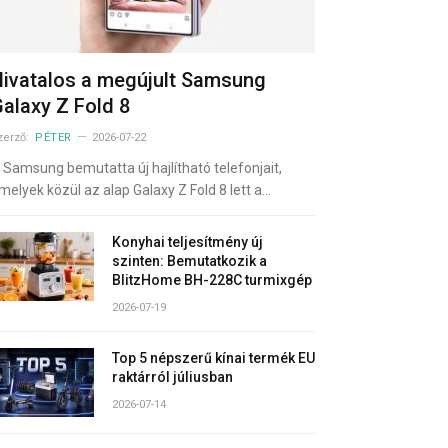
ivatalos a megújult Samsung
alaxy Z Fold 8
zerző:
PÉTER
2026-07-22
 Samsung bemutatta új hajlítható telefonjait,
melyek közül az alap Galaxy Z Fold 8 lett a…
Konyhai teljesítmény új
szinten: Bemutatkozik a
BlitzHome BH-228C turmixgép
2026-07-19
Top 5 népszerű kínai termék EU
raktárról júliusban
2026-07-14