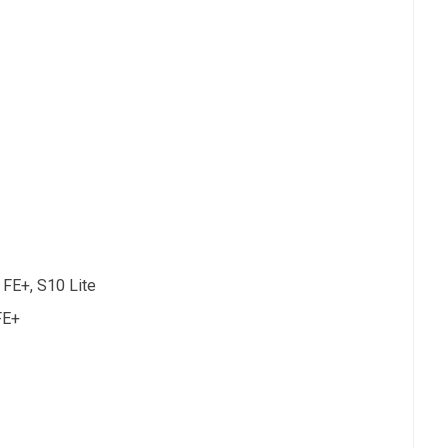
 FE+, S10 Lite
FE+