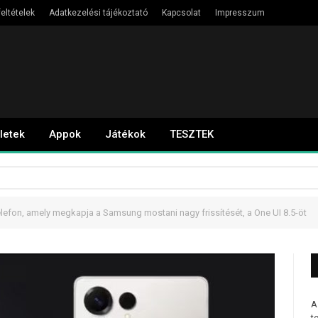
eltételek
Adatkezelési tájékoztató
Kapcsolat
Impresszum
letek
Appok
Játékok
TESZTEK
lefon, amely megkapja a Samsung mostani nagy frissítését, a One UI 8.5-öt
A
t