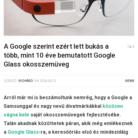
A Google szerint ezért lett bukás a
0
több, mint 10 éve bemutatott Google
Glass okosszemüveg
SZERZŐ:
RICHÁRD
ON
2026-05-21
WEAR
Arról már mi is beszámoltunk nemrég, hogy a Google a
Samsunggal és nagy nevű divatmárkákkal
közösen
vágna bele
saját okosszemüvegek fejlesztésébe.
Talán akadnak közöttetek páran, akik még emlékeznek
a
Google Glass
-ra, a keresőóriás első és mindezidáig