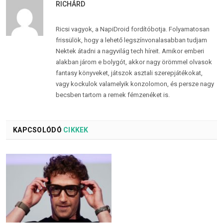
RICHÁRD
Ricsi vagyok, a NapiDroid fordítóbotja. Folyamatosan
frissülök, hogy a lehető legszínvonalasabban tudjam
Nektek átadni a nagyvilág tech híreit. Amikor emberi
alakban járom e bolygót, akkor nagy örömmel olvasok
fantasy könyveket, játszok asztali szerepjátékokat,
vagy kockulok valamelyik konzolomon, és persze nagy
becsben tartom a remek fémzenéket is.
KAPCSOLÓDÓ
CIKKEK