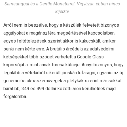
Samsunggal és a Gentle Monsterrel. Vigyázat: ebben nincs
kijelző!
Arról nem is beszélve, hogy a készülék felvetett bizonyos
aggályokat a magánszféra megsértésével kapcsolatban,
egyes feltételezések szerint akkor is kukucskált, amikor
senki nem kérte erre. A brutális árcédula az adatvédelmi
kétségekkel több szöget verhetett a Google Glass
koporsójába, mint annak furcsa külseje. Annyi bizonyos, hogy
legalább a vételárból sikerült jócskán lefaragni, ugyanis az új
generációs okosszemüvegek a pletykák szerint már sokkal
barátibb, 349 és 499 dollár közötti áron kerülhetnek majd
forgalomba.