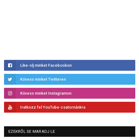
Like-olj minket Facebookon
Kövess minket Twitteren
Kövess minket Instagramon
Iratkozz fel YouTube-csatornánkra
EZEKRŐL SE MARADJ LE