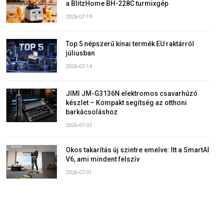
a BlitzHome BH-228C turmixgép
2026-07-19
Top 5 népszerű kínai termék EU raktárról
júliusban
2026-07-14
JIMI JM-G3136N elektromos csavarhúzó
készlet – Kompakt segítség az otthoni
barkácsoláshoz
2026-07-07
Okos takarítás új szintre emelve: Itt a SmartAI
V6, ami mindent felszív
2026-07-01