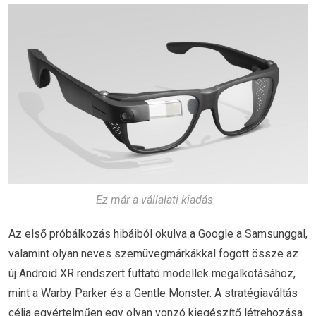
Ez már a vállalati kiadás
Az első próbálkozás hibáiból okulva a Google a Samsunggal,
valamint olyan neves szemüvegmárkákkal fogott össze az
új Android XR rendszert futtató modellek megalkotásához,
mint a Warby Parker és a Gentle Monster. A stratégiaváltás
célja egyértelműen egy olyan vonzó kiegészítő létrehozása