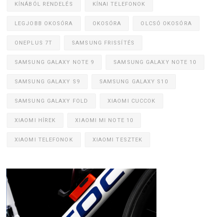
KÍNÁBÓL RENDELÉS
KÍNAI TELEFONOK
LEGJOBB OKOSÓRA
OKOSÓRA
OLCSÓ OKOSÓRA
ONEPLUS 7T
SAMSUNG FRISSÍTÉS
SAMSUNG GALAXY NOTE 9
SAMSUNG GALAXY NOTE 10
SAMSUNG GALAXY S9
SAMSUNG GALAXY S10
SAMSUNG GALAXY FOLD
XIAOMI CUCCOK
XIAOMI HÍREK
XIAOMI MI NOTE 10
XIAOMI TELEFONOK
XIAOMI TESZTEK