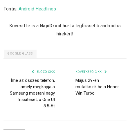
Forrás:
Android Headlines
Kövesd te is a
NapiDroid.hu
-t a legfrissebb androidos
hírekért!
GOOGLE GLASS
ELŐZŐ CIKK
KÖVETKEZŐ CIKK
Íme az összes telefon,
Május 29-én
amely megkapja a
mutatkozik be a Honor
Samsung mostani nagy
Win Turbo
frissítését, a One UI
8.5-öt