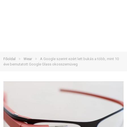
»
»
Főoldal
Wear
A Google szerint ezért lett bukás a több, mint 10
éve bemutatott Google Glass okosszemüveg