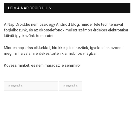
ÜDV A NAPIDROID.HU-N!
A NapiDroid.hu nem csak egy Andriod blog, mindenféle tech témával
foglalkozunk, és az okostelefonok mellett számos érdekes elektronikai
kütyüt igyekszünk bemutatni.
Minden nap friss cikkekkel, hírekkel jelentkezünk, igyekszünk azonnal
megírni, ha valami érdekes történik a mobilos világban.
Kövess minket, és nem maradsz le semmiről!