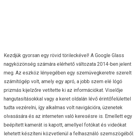
Kezdjük gyorsan egy rövid törileckével! A Google Glass
nagyközönség számára elérhető változata 2014-ben jelent
meg. Az eszköz lényegében egy szemüvegkeretre szerelt
számítógép volt, amely egy apró, a jobb szem elé lógó
prizmás kijelzőre vetítette ki az információkat. Viselője
hangutasításokkal vagy a keret oldalán lévő érintőfelülettel
tudta vezérelni, így alkalmas volt navigációra, üzenetek
olvasására és az interneten való keresésre is. Emellett egy
beépített kamerát is kapott, amellyel fotókat és videókat
lehetett készíteni közvetlenül a felhasználó szemszögéből.