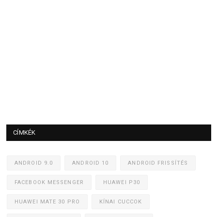
CÍMKÉK
ANDROID 9.0
ANDROID 10
ANDROID FRISSÍTÉS
FACEBOOK MESSENGER
HUAWEI P30
HUAWEI MATE 30 PRO
KÍNAI CUCCOK