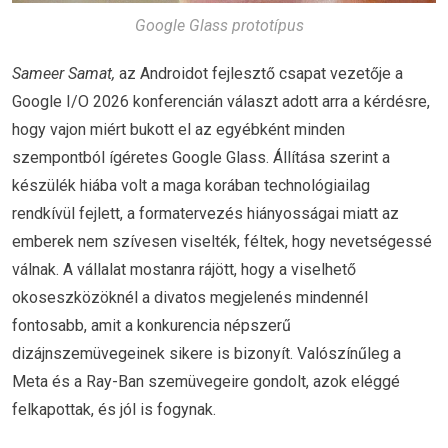
Google Glass prototípus
Sameer Samat,
az Androidot fejlesztő csapat vezetője a
Google I/O 2026 konferencián választ adott arra a kérdésre,
hogy vajon miért bukott el az egyébként minden
szempontból ígéretes Google Glass. Állítása szerint a
készülék hiába volt a maga korában technológiailag
rendkívül fejlett, a formatervezés hiányosságai miatt az
emberek nem szívesen viselték, féltek, hogy nevetségessé
válnak. A vállalat mostanra rájött, hogy a viselhető
okoseszközöknél a divatos megjelenés mindennél
fontosabb, amit a konkurencia népszerű
dizájnszemüvegeinek sikere is bizonyít. Valószínűleg a
Meta és a Ray-Ban szemüvegeire gondolt, azok eléggé
felkapottak, és jól is fogynak.