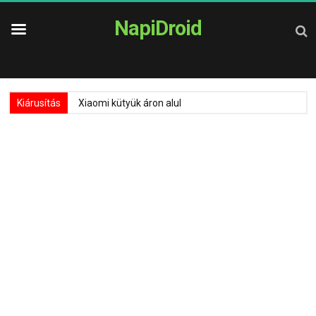
NapiDroid
Kiárusítás
Xiaomi kütyük áron alul