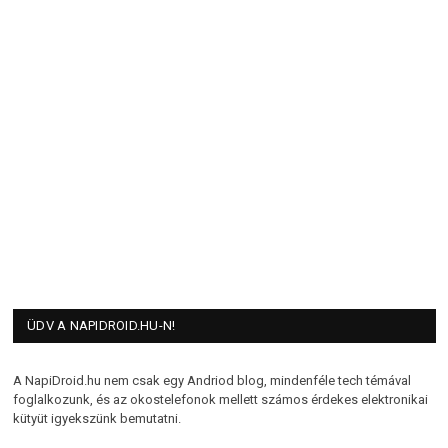
ÜDV A NAPIDROID.HU-N!
A NapiDroid.hu nem csak egy Andriod blog, mindenféle tech témával
foglalkozunk, és az okostelefonok mellett számos érdekes elektronikai
kütyüt igyekszünk bemutatni.