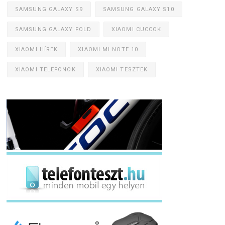
SAMSUNG GALAXY S9
SAMSUNG GALAXY S10
SAMSUNG GALAXY FOLD
XIAOMI CUCCOK
XIAOMI HÍREK
XIAOMI MI NOTE 10
XIAOMI TELEFONOK
XIAOMI TESZTEK