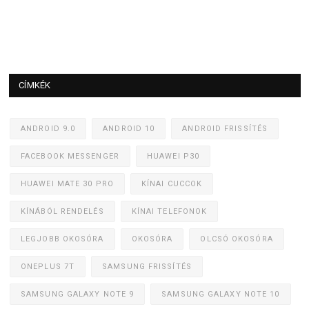
CÍMKÉK
ANDROID 9.0
ANDROID 10
ANDROID FRISSÍTÉS
FACEBOOK MESSENGER
HUAWEI P30
HUAWEI MATE 30 PRO
KÍNAI CUCCOK
KÍNÁBÓL RENDELÉS
KÍNAI TELEFONOK
LEGJOBB OKOSÓRA
OKOSÓRA
OLCSÓ OKOSÓRA
ONEPLUS 7T
SAMSUNG FRISSÍTÉS
SAMSUNG GALAXY NOTE 9
SAMSUNG GALAXY NOTE 10