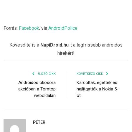
Forrás:
Facebook
, via
AndroidPolice
Kövesd te is a
NapiDroid.hu
-t a legfrissebb androidos
hírekért!
ELŐZŐ CIKK
KÖVETKEZŐ CIKK
Androidos okosóra
Karcolták, égették és
akcióban a Tomtop
hajlítgatták a Nokia 5-
weboldalán
öt
PÉTER