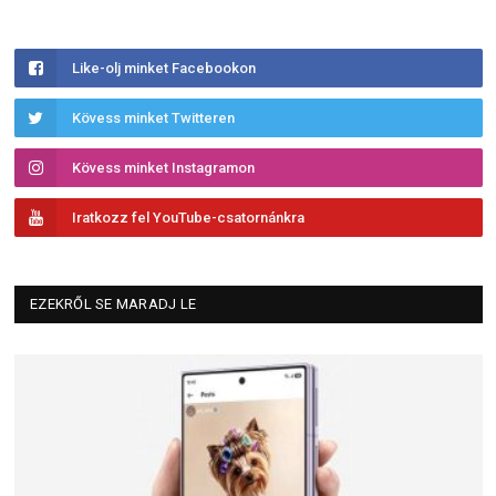
Like-olj minket Facebookon
Kövess minket Twitteren
Kövess minket Instagramon
Iratkozz fel YouTube-csatornánkra
EZEKRŐL SE MARADJ LE