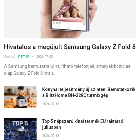
Hivatalos a megújult Samsung Galaxy Z Fold 8
Szerző:
PÉTER
2026-07-22
A Samsung bemutatta új hajlítható telefonjait, amelyek közül az
alap Galaxy Z Fold 8 lett a…
Konyhai teljesítmény új szinten: Bemutatkozik
a BlitzHome BH-228C turmixgép
2026-07-19
Top 5 népszerű kínai termék EU raktárról
júliusban
2026-07-14