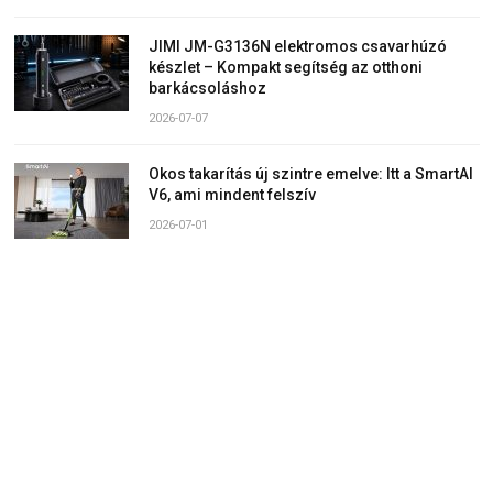
JIMI JM-G3136N elektromos csavarhúzó
készlet – Kompakt segítség az otthoni
barkácsoláshoz
2026-07-07
Okos takarítás új szintre emelve: Itt a SmartAI
V6, ami mindent felszív
2026-07-01