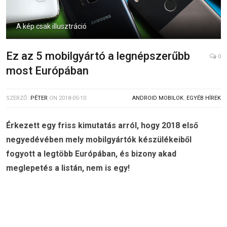
A kép csak illusztráció
Ez az 5 mobilgyártó a legnépszerűbb
0
most Európában
SZERZŐ:
PÉTER
ON
2018-05-10
ANDROID MOBILOK
,
EGYÉB HÍREK
Érkezett egy friss kimutatás arról, hogy 2018 első
negyedévében mely mobilgyártók készülékeiből
fogyott a legtöbb Európában, és bizony akad
meglepetés a listán, nem is egy!