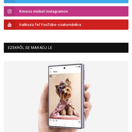
Kövess minket Instagramon
Iratkozz fel YouTube-csatornánkra
EZEKRŐL SE MARADJ LE