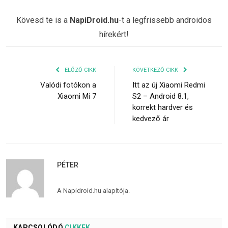
Kövesd te is a
NapiDroid.hu
-t a legfrissebb androidos
hírekért!
ELŐZŐ CIKK
KÖVETKEZŐ CIKK
Valódi fotókon a
Itt az új Xiaomi Redmi
Xiaomi Mi 7
S2 – Android 8.1,
korrekt hardver és
kedvező ár
PÉTER
A Napidroid.hu alapítója.
KAPCSOLÓDÓ
CIKKEK