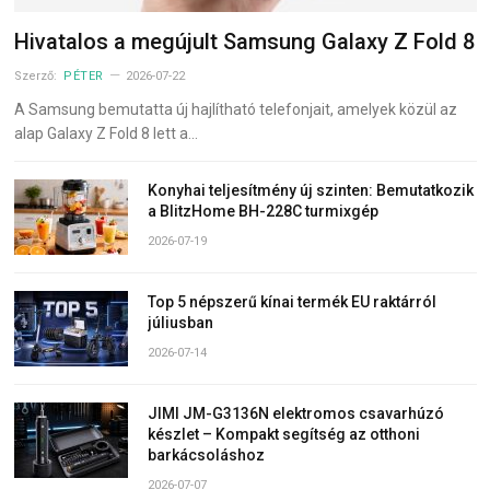
Hivatalos a megújult Samsung Galaxy Z Fold 8
Szerző:
PÉTER
2026-07-22
A Samsung bemutatta új hajlítható telefonjait, amelyek közül az
alap Galaxy Z Fold 8 lett a…
Konyhai teljesítmény új szinten: Bemutatkozik
a BlitzHome BH-228C turmixgép
2026-07-19
Top 5 népszerű kínai termék EU raktárról
júliusban
2026-07-14
JIMI JM-G3136N elektromos csavarhúzó
készlet – Kompakt segítség az otthoni
barkácsoláshoz
2026-07-07