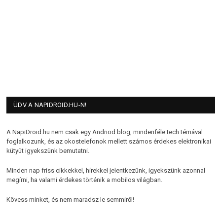
ÜDV A NAPIDROID.HU-N!
A NapiDroid.hu nem csak egy Andriod blog, mindenféle tech témával
foglalkozunk, és az okostelefonok mellett számos érdekes elektronikai
kütyüt igyekszünk bemutatni.
Minden nap friss cikkekkel, hírekkel jelentkezünk, igyekszünk azonnal
megírni, ha valami érdekes történik a mobilos világban.
Kövess minket, és nem maradsz le semmiről!