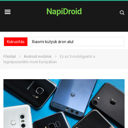
NapiDroid
Kiárusítás
Xiaomi kütyük áron alul
»
»
Főoldal
Android mobilok
Ez az 5 mobilgyártó a
legnépszerűbb most Európában