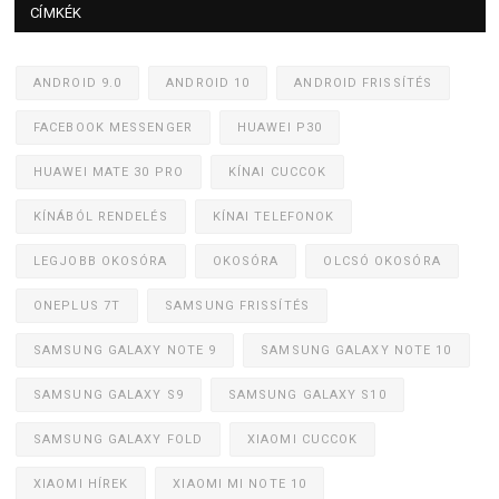
CÍMKÉK
ANDROID 9.0
ANDROID 10
ANDROID FRISSÍTÉS
FACEBOOK MESSENGER
HUAWEI P30
HUAWEI MATE 30 PRO
KÍNAI CUCCOK
KÍNÁBÓL RENDELÉS
KÍNAI TELEFONOK
LEGJOBB OKOSÓRA
OKOSÓRA
OLCSÓ OKOSÓRA
ONEPLUS 7T
SAMSUNG FRISSÍTÉS
SAMSUNG GALAXY NOTE 9
SAMSUNG GALAXY NOTE 10
SAMSUNG GALAXY S9
SAMSUNG GALAXY S10
SAMSUNG GALAXY FOLD
XIAOMI CUCCOK
XIAOMI HÍREK
XIAOMI MI NOTE 10