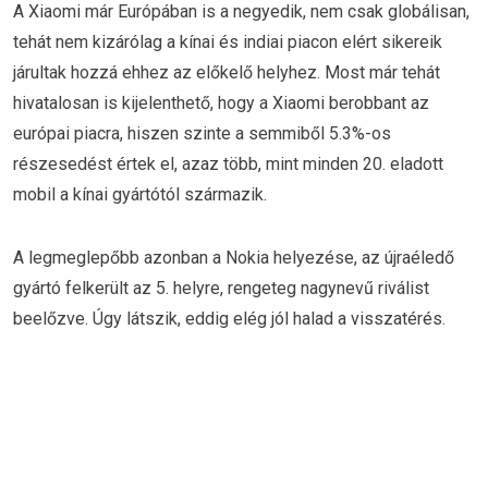
A Xiaomi már Európában is a negyedik, nem csak globálisan,
tehát nem kizárólag a kínai és indiai piacon elért sikereik
járultak hozzá ehhez az előkelő helyhez. Most már tehát
hivatalosan is kijelenthető, hogy a Xiaomi berobbant az
európai piacra, hiszen szinte a semmiből 5.3%-os
részesedést értek el, azaz több, mint minden 20. eladott
mobil a kínai gyártótól származik.
A legmeglepőbb azonban a Nokia helyezése, az újraéledő
gyártó felkerült az 5. helyre, rengeteg nagynevű riválist
beelőzve. Úgy látszik, eddig elég jól halad a visszatérés.