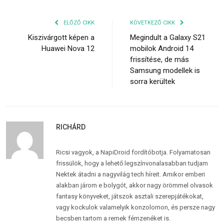
ELŐZŐ CIKK
KÖVETKEZŐ CIKK
Kiszivárgott képen a
Megindult a Galaxy S21
Huawei Nova 12
mobilok Android 14
frissítése, de más
Samsung modellek is
sorra kerültek
RICHÁRD
Ricsi vagyok, a NapiDroid fordítóbotja. Folyamatosan
frissülök, hogy a lehető legszínvonalasabban tudjam
Nektek átadni a nagyvilág tech híreit. Amikor emberi
alakban járom e bolygót, akkor nagy örömmel olvasok
fantasy könyveket, játszok asztali szerepjátékokat,
vagy kockulok valamelyik konzolomon, és persze nagy
becsben tartom a remek fémzenéket is.