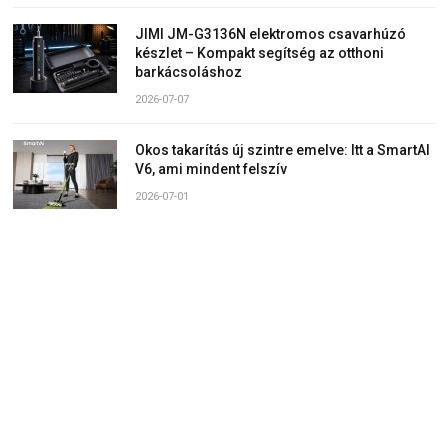
JIMI JM-G3136N elektromos csavarhúzó
készlet – Kompakt segítség az otthoni
barkácsoláshoz
2026-07-07
Okos takarítás új szintre emelve: Itt a SmartAI
V6, ami mindent felszív
2026-07-01