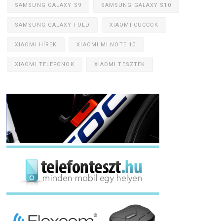
SAMSUNG GALAXY S9
SAMSUNG GALAXY S10
SAMSUNG GALAXY FOLD
XIAOMI CUCCOK
XIAOMI HÍREK
XIAOMI MI NOTE 10
XIAOMI TELEFONOK
XIAOMI TESZTEK