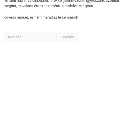
Minden nap friss cikkekkel, hírekkel jelentkezünk, igyekszünk azonnal
megírni, ha valami érdekes történik a mobilos világban.
Kövess minket, és nem maradsz le semmiről!