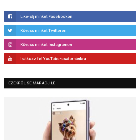
Like-olj minket Facebookon
Kövess minket Twitteren
Kövess minket Instagramon
Iratkozz fel YouTube-csatornánkra
EZEKRŐL SE MARADJ LE