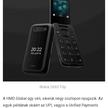
Nokia 2660 Flip
A HMD Global úgy véli, sikerük négy oszlopon nyugszik. Az
egyik példának okáért az UPI, vagyis a
Unified Payments