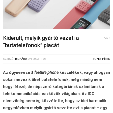
Kiderült, melyik gyártó vezeti a
0
“butatelefonok” piacát
SZERZŐ:
RICHÁRD
ON
2023-11-26
EGYÉB HÍREK
Az úgynevezett
feature phone
készülékek, vagy ahogyan
sokan nevezik őket butatelefonok, még mindig nem
hogy létező, de népszerű kategóriának számítanak a
telekommunikációs eszközök világában. Az IDC
elemzőcég nemrég közzétette, hogy az idei harmadik
negyedévben melyik gyártó vezette ezt a piacot – egy