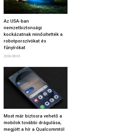
Az USA-ban
nemzetbiztonsági
kockázatnak minősítették a
robotporszívókat és
fűnyírókat
2026-08-03
Most már biztosra vehető a
mobilok további drágulása,
megjött a hír a Qualcommtól