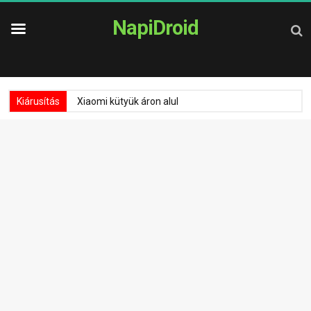
NapiDroid
Kiárusítás
Xiaomi kütyük áron alul