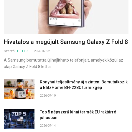
Hivatalos a megújult Samsung Galaxy Z Fold 8
Szerző:
PÉTER
2026-07-22
A Samsung bemutatta új hajlítható telefonjait, amelyek közül az
alap Galaxy Z Fold 8 lett a…
Konyhai teljesítmény új szinten: Bemutatkozik
a BlitzHome BH-228C turmixgép
2026-07-19
Top 5 népszerű kínai termék EU raktárról
júliusban
2026-07-14