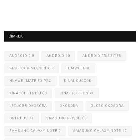
CÍMKÉK
ANDROID 9.0
ANDROID 10
ANDROID FRISSÍTÉS
FACEBOOK MESSENGER
HUAWEI P30
HUAWEI MATE 30 PRO
KÍNAI CUCCOK
KÍNÁBÓL RENDELÉS
KÍNAI TELEFONOK
LEGJOBB OKOSÓRA
OKOSÓRA
OLCSÓ OKOSÓRA
ONEPLUS 7T
SAMSUNG FRISSÍTÉS
SAMSUNG GALAXY NOTE 9
SAMSUNG GALAXY NOTE 10