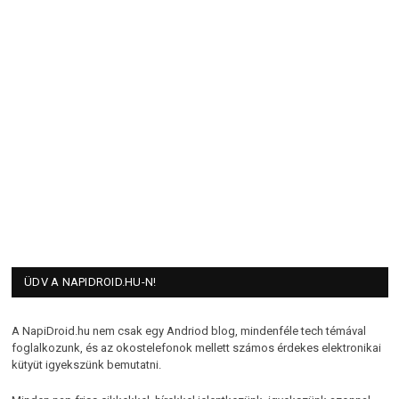
ÜDV A NAPIDROID.HU-N!
A NapiDroid.hu nem csak egy Andriod blog, mindenféle tech témával
foglalkozunk, és az okostelefonok mellett számos érdekes elektronikai
kütyüt igyekszünk bemutatni.