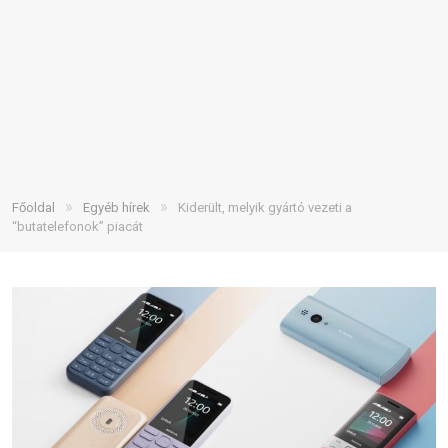
»
»
Főoldal
Egyéb hírek
Kiderült, melyik gyártó vezeti a
“butatelefonok” piacát