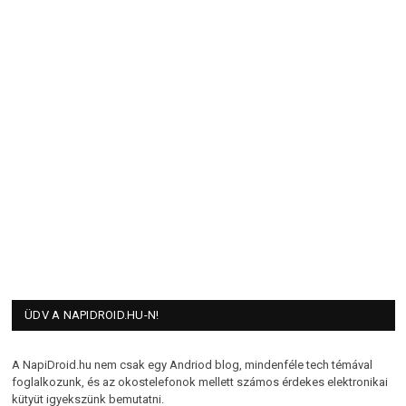
ÜDV A NAPIDROID.HU-N!
A NapiDroid.hu nem csak egy Andriod blog, mindenféle tech témával
foglalkozunk, és az okostelefonok mellett számos érdekes elektronikai
kütyüt igyekszünk bemutatni.