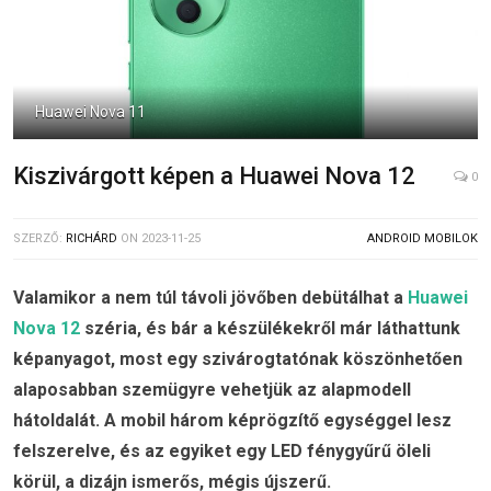
Huawei Nova 11
Kiszivárgott képen a Huawei Nova 12
0
SZERZŐ:
RICHÁRD
ON
2023-11-25
ANDROID MOBILOK
Valamikor a nem túl távoli jövőben debütálhat a
Huawei
Nova 12
széria, és bár a készülékekről már láthattunk
képanyagot, most egy szivárogtatónak köszönhetően
alaposabban szemügyre vehetjük az alapmodell
hátoldalát. A mobil három képrögzítő egységgel lesz
felszerelve, és az egyiket egy LED fénygyűrű öleli
körül, a dizájn ismerős, mégis újszerű.