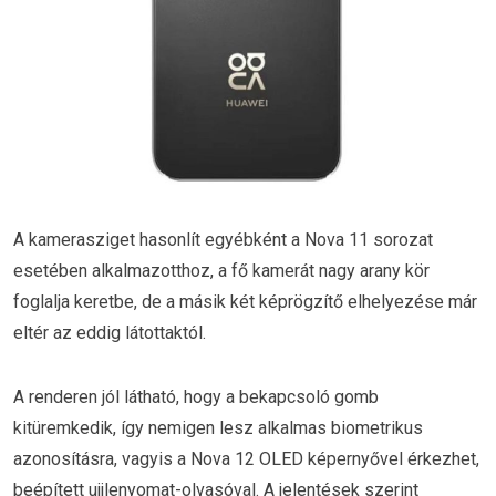
A kamerasziget hasonlít egyébként a Nova 11 sorozat
esetében alkalmazotthoz, a fő kamerát nagy arany kör
foglalja keretbe, de a másik két képrögzítő elhelyezése már
eltér az eddig látottaktól.
A renderen jól látható, hogy a bekapcsoló gomb
kitüremkedik, így nemigen lesz alkalmas biometrikus
azonosításra, vagyis a Nova 12 OLED képernyővel érkezhet,
beépített ujjlenyomat-olvasóval. A jelentések szerint