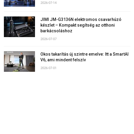
2026-07-14
JIMI JM-G3136N elektromos csavarhúzó
készlet – Kompakt segítség az otthoni
barkácsoláshoz
2026-07-07
Okos takarítás új szintre emelve: Itt a SmartAI
V6, ami mindent felszív
2026-07-01