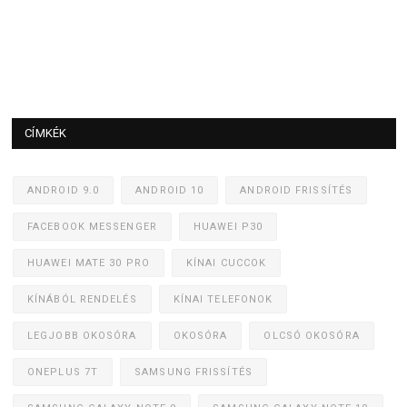
CÍMKÉK
ANDROID 9.0
ANDROID 10
ANDROID FRISSÍTÉS
FACEBOOK MESSENGER
HUAWEI P30
HUAWEI MATE 30 PRO
KÍNAI CUCCOK
KÍNÁBÓL RENDELÉS
KÍNAI TELEFONOK
LEGJOBB OKOSÓRA
OKOSÓRA
OLCSÓ OKOSÓRA
ONEPLUS 7T
SAMSUNG FRISSÍTÉS