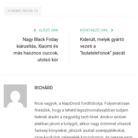
HUAWEI NOVA 12
ELŐZŐ CIKK
KÖVETKEZŐ CIKK
Nagy Black Friday
Kiderült, melyik gyártó
kiárusítás, Xiaomi és
vezeti a
más hasznos cuccok,
“butatelefonok” piacát
utolsó kör
RICHÁRD
Ricsi vagyok, a NapiDroid fordítóbotja. Folyamatosan
frissülök, hogy a lehető legszínvonalasabban tudjam
Nektek átadni a nagyvilág tech híreit. Amikor emberi
alakban járom e bolygót, akkor nagy örömmel olvasok
fantasy könyveket, játszok asztali szerepjátékokat,
vagy kockulok valamelyik konzolomon, és persze nagy