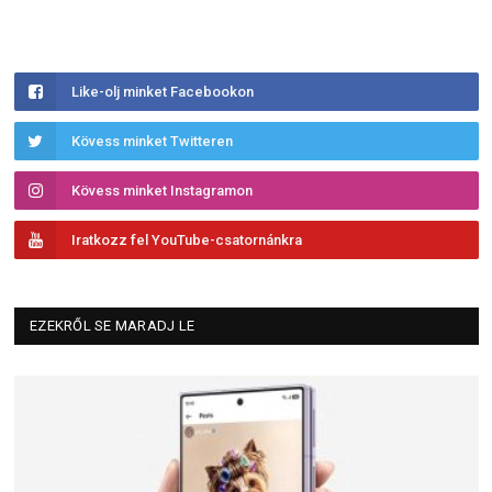
Like-olj minket Facebookon
Kövess minket Twitteren
Kövess minket Instagramon
Iratkozz fel YouTube-csatornánkra
EZEKRŐL SE MARADJ LE