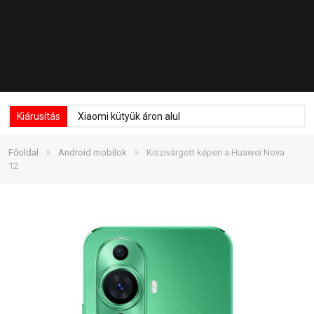
Kiárusítás
Xiaomi kütyük áron alul
»
»
Főoldal
Android mobilok
Kiszivárgott képen a Huawei Nova
12