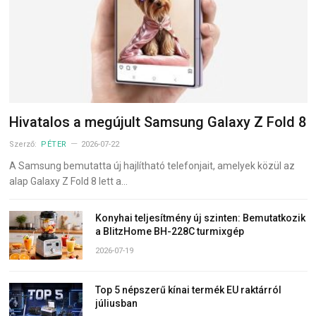
Hivatalos a megújult Samsung Galaxy Z Fold 8
Szerző:
PÉTER
2026-07-22
A Samsung bemutatta új hajlítható telefonjait, amelyek közül az
alap Galaxy Z Fold 8 lett a…
Konyhai teljesítmény új szinten: Bemutatkozik
a BlitzHome BH-228C turmixgép
2026-07-19
Top 5 népszerű kínai termék EU raktárról
júliusban