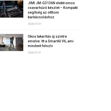
JIMI JM-G3136N elektromos
csavarhúzó készlet – Kompakt
segítség az otthoni
barkácsoláshoz
2026-07-07
Okos takarítás új szintre
emelve: Itt a SmartAI V6, ami
mindent felszív
2026-07-01