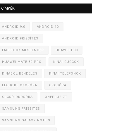
CÍMKÉK
ANDROID 9.0
ANDROID 10
ANDROID FRISSÍTÉS
FACEBOOK MESSENGER
HUAWEI P30
HUAWEI MATE 30 PRO
KÍNAI CUCCOK
KÍNÁBÓL RENDELÉS
KÍNAI TELEFONOK
LEGJOBB OKOSÓRA
OKOSÓRA
OLCSÓ OKOSÓRA
ONEPLUS 7T
SAMSUNG FRISSÍTÉS
SAMSUNG GALAXY NOTE 9