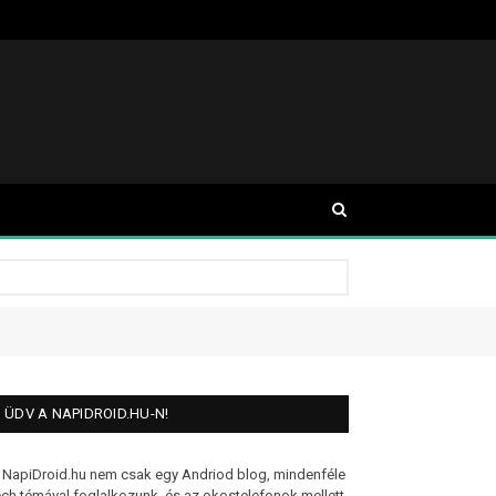
ÜDV A NAPIDROID.HU-N!
 NapiDroid.hu nem csak egy Andriod blog, mindenféle
ech témával foglalkozunk, és az okostelefonok mellett