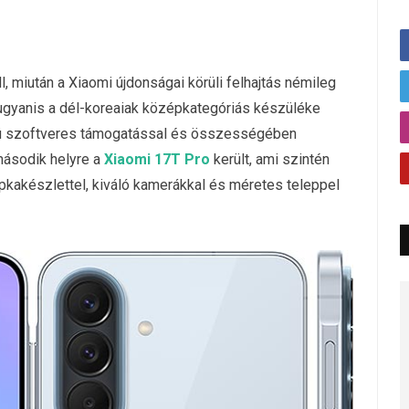
l, miután a Xiaomi újdonságai körüli felhajtás némileg
ugyanis a dél-koreaiak középkategóriás készüléke
vú szoftveres támogatással és összességében
második helyre a
Xiaomi 17T Pro
került, ami szintén
pkakészlettel, kiváló kamerákkal és méretes teleppel