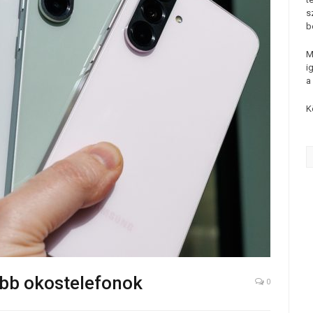
s
b
M
i
a
K
ebb okostelefonok
0