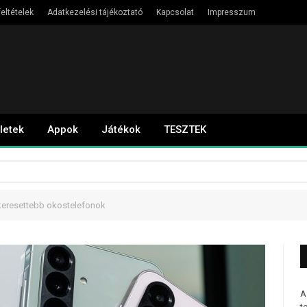
eltételek
Adatkezelési tájékoztató
Kapcsolat
Impresszum
letek
Appok
Játékok
TESZTEK
keresettebb okostelefonok
A
t