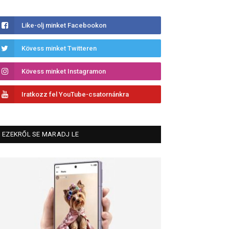
Like-olj minket Facebookon
Kövess minket Twitteren
Kövess minket Instagramon
Iratkozz fel YouTube-csatornánkra
EZEKRŐL SE MARADJ LE