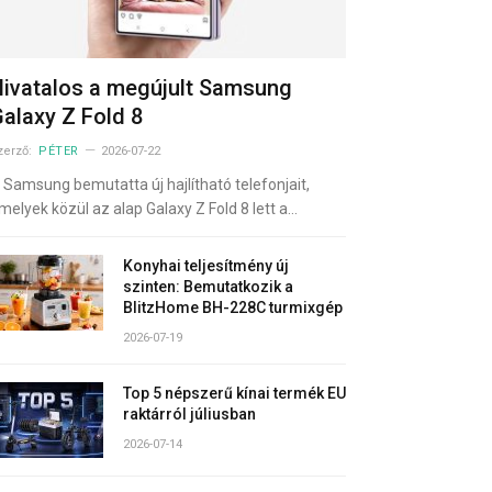
ivatalos a megújult Samsung
alaxy Z Fold 8
zerző:
PÉTER
2026-07-22
 Samsung bemutatta új hajlítható telefonjait,
melyek közül az alap Galaxy Z Fold 8 lett a…
Konyhai teljesítmény új
szinten: Bemutatkozik a
BlitzHome BH-228C turmixgép
2026-07-19
Top 5 népszerű kínai termék EU
raktárról júliusban
2026-07-14