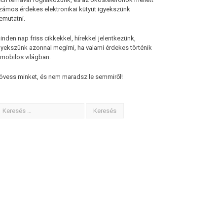
zámos érdekes elektronikai kütyüt igyekszünk
emutatni.
inden nap friss cikkekkel, hírekkel jelentkezünk,
gyekszünk azonnal megírni, ha valami érdekes történik
 mobilos világban.
övess minket, és nem maradsz le semmiről!