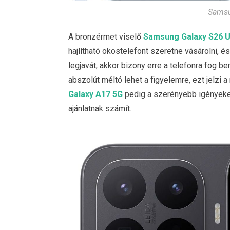
Samsu
A bronzérmet viselő
Samsung Galaxy S26 U
hajlítható okostelefont szeretne vásárolni, 
legjavát, akkor bizony erre a telefonra fog be
abszolút méltó lehet a figyelemre, ezt jelzi 
Galaxy A17 5G
pedig a szerényebb igényeket 
ajánlatnak számít.