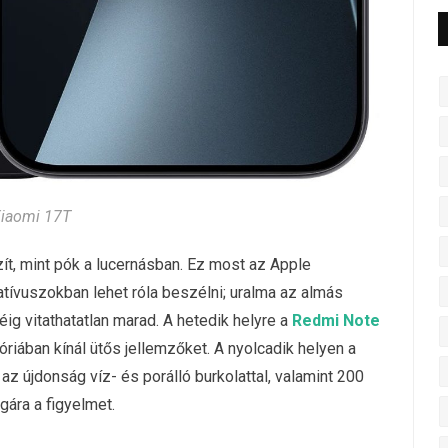
iaomi 17T
ít, mint pók a lucernásban. Ez most az Apple
tívuszokban lehet róla beszélni; uralma az almás
ig vitathatatlan marad. A hetedik helyre a
Redmi Note
riában kínál ütős jellemzőket. A nyolcadik helyen a
 az újdonság víz- és porálló burkolattal, valamint 200
ára a figyelmet.