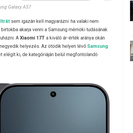
ng Galaxy A57
ltrát
sem igazán kell magyarázni: ha valaki nem
és birtokba akarja venni a Samsung mérnöki tudásának
ruházni. A
Xiaomi 17T
a kiváló ár-érték aránya okán
a negyedik helyezés. Az ötödik helyen lévő
Samsung
elégít ki, de kategóriáján belül megfontolandó