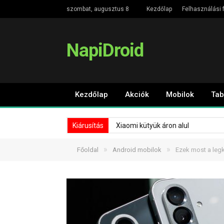
szombat, augusztus 8
Kezdőlap
Felhasználási f
NapiDroid
Kezdőlap
Akciók
Mobilok
Tab
Kiárusítás
Xiaomi kütyük áron alul
»
»
Főoldal
Android mobilok
Ezek most a leg