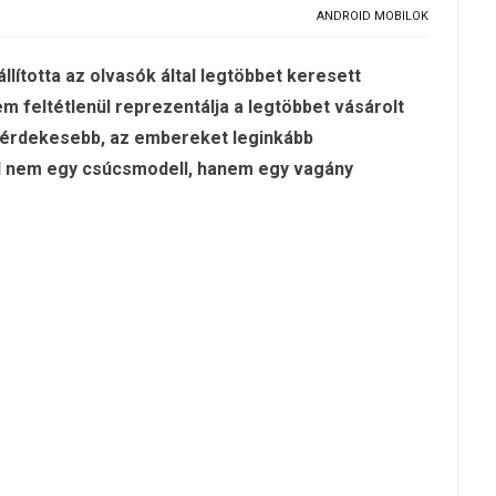
ANDROID MOBILOK
llította az olvasók által legtöbbet keresett
em feltétlenül reprezentálja a legtöbbet vásárolt
legérdekesebb, az embereket leginkább
al nem egy csúcsmodell, hanem egy vagány