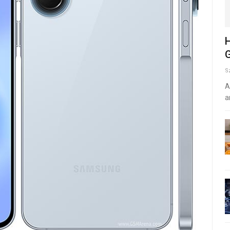
H
G
S
A
a