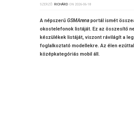
SZERZŐ:
RICHÁRD
ON
2026-06-18
A népszerű
GSMArena
portál ismét összeá
okostelefonok listáját. Ez az összesítő n
készülékek listáját, viszont rávilágít a 
foglalkoztató modellekre. Az élen ezútt
középkategóriás mobil áll.