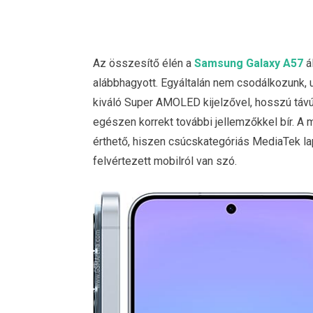
Az összesítő élén a
Samsung Galaxy A57
ál
alábbhagyott. Egyáltalán nem csodálkozunk, 
kiváló Super AMOLED kijelzővel, hosszú tá
egészen korrekt további jellemzőkkel bír. A 
érthető, hiszen csúcskategóriás MediaTek la
felvértezett mobilról van szó.