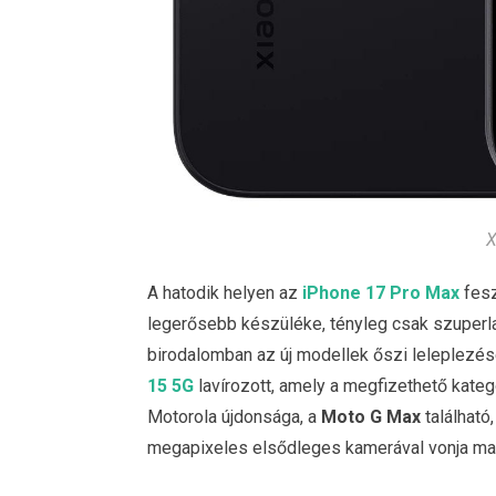
X
A hatodik helyen az
iPhone 17 Pro Max
fesz
legerősebb készüléke, tényleg csak szuperla
birodalomban az új modellek őszi leleplezésé
15 5G
lavírozott, amely a megfizethető kategó
Motorola újdonsága, a
Moto G Max
található,
megapixeles elsődleges kamerával vonja mag