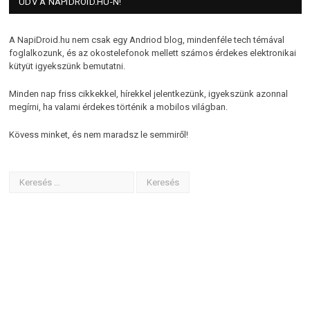
ÜDV A NAPIDROID.HU-N!
A NapiDroid.hu nem csak egy Andriod blog, mindenféle tech témával
foglalkozunk, és az okostelefonok mellett számos érdekes elektronikai
kütyüt igyekszünk bemutatni.
Minden nap friss cikkekkel, hírekkel jelentkezünk, igyekszünk azonnal
megírni, ha valami érdekes történik a mobilos világban.
Kövess minket, és nem maradsz le semmiről!