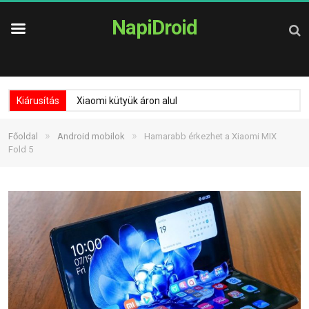
NapiDroid
Kiárusítás
Xiaomi kütyük áron alul
»
»
Főoldal
Android mobilok
Hamarabb érkezhet a Xiaomi MIX
Fold 5