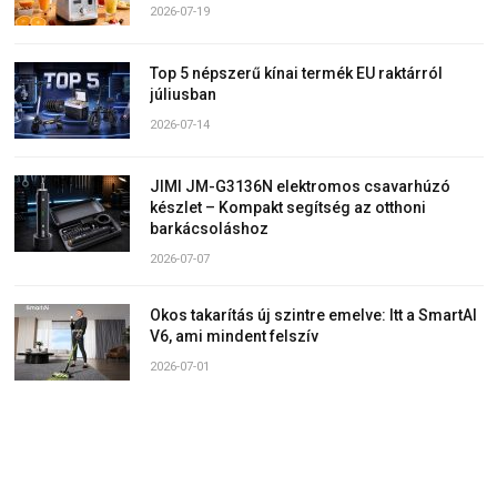
2026-07-19
Top 5 népszerű kínai termék EU raktárról
júliusban
2026-07-14
JIMI JM-G3136N elektromos csavarhúzó
készlet – Kompakt segítség az otthoni
barkácsoláshoz
2026-07-07
Okos takarítás új szintre emelve: Itt a SmartAI
V6, ami mindent felszív
2026-07-01