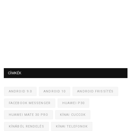
CÍMKÉK
ANDROID 9.0
ANDROID 10
ANDROID FRISSÍTÉS
FACEBOOK MESSENGER
HUAWEI P30
HUAWEI MATE 30 PRO
KÍNAI CUCCOK
KÍNÁBÓL RENDELÉS
KÍNAI TELEFONOK