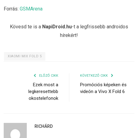
Forrás:
GSMArena
Kövesd te is a
NapiDroid.hu
-t a legfrissebb androidos
hírekért!
XIAOMI MIX FOLD 5
ELŐZŐ CIKK
KÖVETKEZŐ CIKK
Ezek most a
Promóciós képeken és
legkeresettebb
videón a Vivo X Fold 6
okostelefonok
RICHÁRD