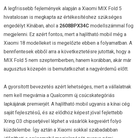
A legfrissebb fejlemények alapján a Xiaomi MIX Fold 5
hivatalosan is megkapta az értékesítéshez szükséges
engedélyt Kínában, ahol a
2608BPX34C
modellszámmal fog
megjelenni. Ez azért fontos, mert a hajlítható mobil még a
Xiaomi 18 modelleket is megelőzte ebben a folyamatban. A
bennfentesek ebből arra a következtetésre jutottak, hogy a
MIX Fold 5 nem szeptemberben, hanem korábban, akár már
augusztus közepén is bemutatkozhat a nagyérdemű előtt.
A gyorsított bevezetés azért lehetséges, mert a vállalatnak
nem kell megvárnia a Qualcomm új csúcskategóriás
lapkájának premierjét. A hajlítható mobil ugyanis a kínai cég
saját fejlesztésű, és az elődhöz képest jóval fejlettebb
Xring O3 chipsetjével léphet a vásárlók kegyeiért folyó
küzdelembe. Így aztán a Xiaomi sokkal szabadabban