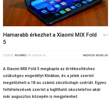
Hamarabb érkezhet a Xiaomi MIX Fold
0
5
SZERZŐ:
RICHÁRD
ON
2026-06-18
ANDROID MOBILOK
A Xiaomi MIX Fold 5 megkapta az értékesítéshez
szükséges engedélyt Kínában, és a jelek szerint
megelőzheti a 18-as számú zászlóshajó-szériát. Egyes
feltételezések szerint a hajlítható okostelefon akár
már augusztus közepén is megjelenhet.