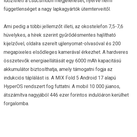
időzítheti a csúcsmobil megjelenését, nyerve némi
függetlenséget a nagy lapkagyártók ütemterveitől.
Ami pedig a többi jellemzőt illeti, az okostelefon 7,5-7,6
hüvelykes, a hírek szerint gyűrődésmentes hajlítható
kijelzővel, oldalra szerelt ujjlenyomat-olvasóval és 200
megapixeles elsődleges kamerával érkezhet. A hardveres
összetevők energiaellátását egy 6000 mAh kapacitású
akkumulátor biztosíthatja, amely támogatni fogja az
indukciós táplálást is. A MIX Fold 5 Android 17 alapú
HyperOS rendszert fog futtatni. A mobil 10 000 jüanos,
átszámítva nagyjából 446 ezer forintos indulóáron kerülhet
forgalomba.