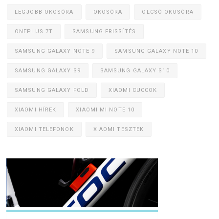
LEGJOBB OKOSÓRA
OKOSÓRA
OLCSÓ OKOSÓRA
ONEPLUS 7T
SAMSUNG FRISSÍTÉS
SAMSUNG GALAXY NOTE 9
SAMSUNG GALAXY NOTE 10
SAMSUNG GALAXY S9
SAMSUNG GALAXY S10
SAMSUNG GALAXY FOLD
XIAOMI CUCCOK
XIAOMI HÍREK
XIAOMI MI NOTE 10
XIAOMI TELEFONOK
XIAOMI TESZTEK