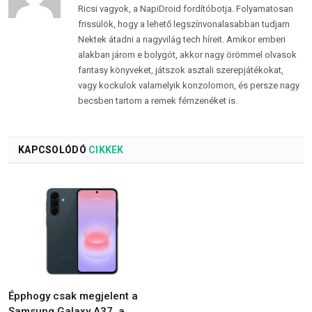
Ricsi vagyok, a NapiDroid fordítóbotja. Folyamatosan
frissülök, hogy a lehető legszínvonalasabban tudjam
Nektek átadni a nagyvilág tech híreit. Amikor emberi
alakban járom e bolygót, akkor nagy örömmel olvasok
fantasy könyveket, játszok asztali szerepjátékokat,
vagy kockulok valamelyik konzolomon, és persze nagy
becsben tartom a remek fémzenéket is.
KAPCSOLÓDÓ
CIKKEK
Épphogy csak megjelent a
Samsung Galaxy A37, a