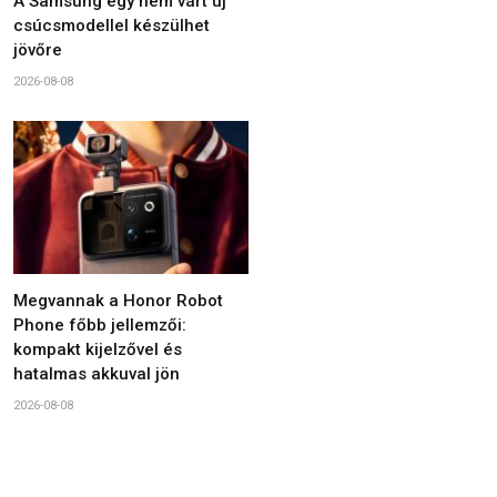
A Samsung egy nem várt új
csúcsmodellel készülhet
jövőre
2026-08-08
Megvannak a Honor Robot
Phone főbb jellemzői:
kompakt kijelzővel és
hatalmas akkuval jön
2026-08-08