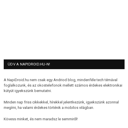
ÜDV A NAPIDROID.HU-N!
A NapiDroid.hu nem csak egy Andriod blog, mindenféle tech témával
foglalkozunk, és az okostelefonok mellett számos érdekes elektronikai
kütyüt igyekszünk bemutatni.
Minden nap friss cikkekkel, hírekkel jelentkezünk, igyekszünk azonnal
megírni, ha valami érdekes történik a mobilos világban.
Kövess minket, és nem maradsz le semmiről!