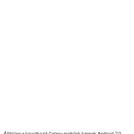
Állítólag a következő Galaxy mobilok kapnak Android 7.0