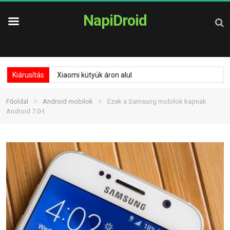
NapiDroid
Kiárusítás
Xiaomi kütyük áron alul
»
»
Főoldal
Android mobilok
Ezek a Samsung mobilok kapnak
Android 7.0-t