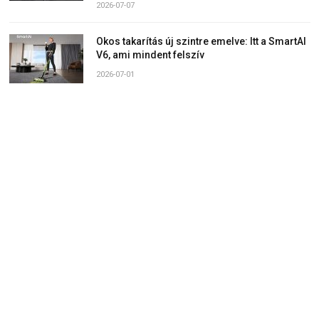
2026-07-07
Okos takarítás új szintre emelve: Itt a SmartAI
V6, ami mindent felszív
2026-07-01