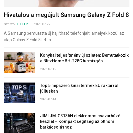
Hivatalos a megújult Samsung Galaxy Z Fold 8
Szerző:
PÉTER
2026-07-22
A Samsung bemutatta új hajlítható telefonjait, amelyek közül az
alap Galaxy Z Fold 8 lett a…
Konyhai teljesítmény új szinten: Bemutatkozik
a BlitzHome BH-228C turmixgép
2026-07-19
Top 5 népszerű kínai termék EU raktárról
júliusban
2026-07-14
JIMI JM-G3136N elektromos csavarhúzó
készlet – Kompakt segítség az otthoni
barkácsoláshoz