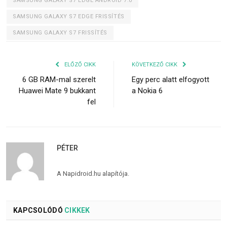
SAMSUNG GALAXY S7 EDGE ANDROID 7.0
SAMSUNG GALAXY S7 EDGE FRISSÍTÉS
SAMSUNG GALAXY S7 FRISSÍTÉS
ELŐZŐ CIKK
KÖVETKEZŐ CIKK
6 GB RAM-mal szerelt
Egy perc alatt elfogyott
Huawei Mate 9 bukkant
a Nokia 6
fel
PÉTER
A Napidroid.hu alapítója.
KAPCSOLÓDÓ
CIKKEK