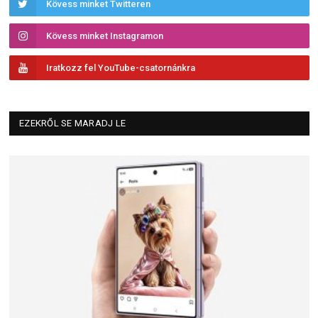
Kövess minket Twitteren
Kövess minket Instagramon
Iratkozz fel YouTube-csatornánkra
EZEKRŐL SE MARADJ LE