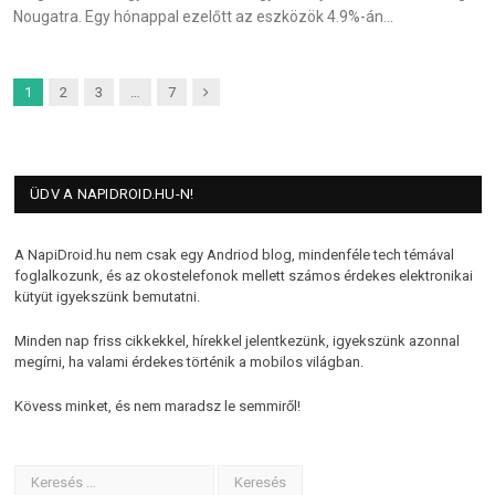
Nougatra. Egy hónappal ezelőtt az eszközök 4.9%-án…
Next
1
2
3
…
7
ÜDV A NAPIDROID.HU-N!
A NapiDroid.hu nem csak egy Andriod blog, mindenféle tech témával
foglalkozunk, és az okostelefonok mellett számos érdekes elektronikai
kütyüt igyekszünk bemutatni.
Minden nap friss cikkekkel, hírekkel jelentkezünk, igyekszünk azonnal
megírni, ha valami érdekes történik a mobilos világban.
Kövess minket, és nem maradsz le semmiről!