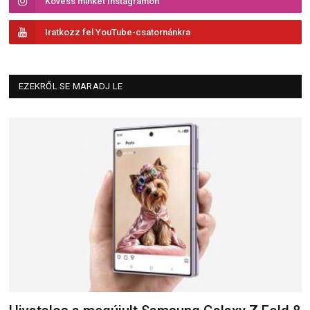
Kövess minket Instagramon
Iratkozz fel YouTube-csatornánkra
EZEKRŐL SE MARADJ LE