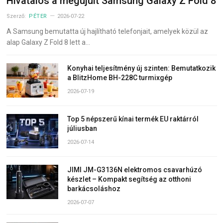
Hivatalos a megújult Samsung Galaxy Z Fold 8
Szerző:
PÉTER
2026-07-22
A Samsung bemutatta új hajlítható telefonjait, amelyek közül az
alap Galaxy Z Fold 8 lett a…
Konyhai teljesítmény új szinten: Bemutatkozik
a BlitzHome BH-228C turmixgép
2026-07-19
Top 5 népszerű kínai termék EU raktárról
júliusban
2026-07-14
JIMI JM-G3136N elektromos csavarhúzó
készlet – Kompakt segítség az otthoni
barkácsoláshoz
2026-07-07