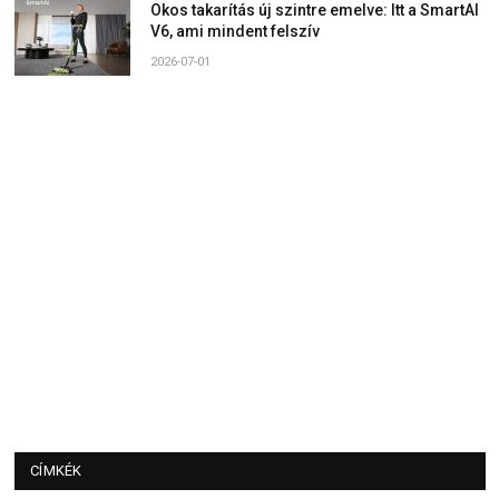
Okos takarítás új szintre emelve: Itt a SmartAI
V6, ami mindent felszív
2026-07-01
CÍMKÉK