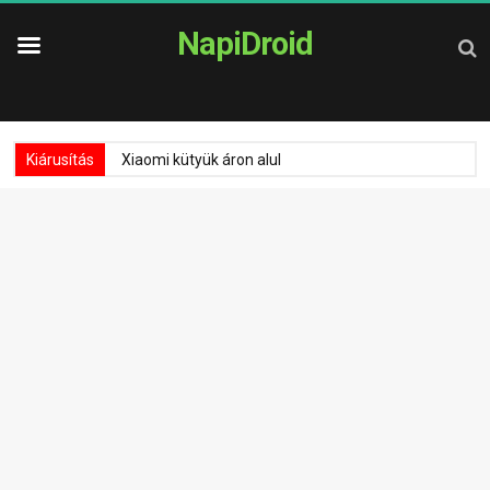
NapiDroid
Kiárusítás
Xiaomi kütyük áron alul