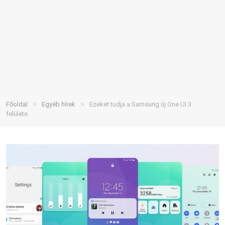
»
»
Főoldal
Egyéb hírek
Ezeket tudja a Samsung új One UI 3
felülete