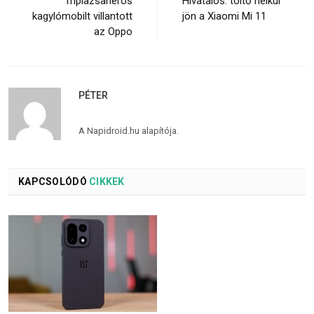
Triplazsanéros
Hivatalos: töltő nélkül
kagylómobilt villantott
jön a Xiaomi Mi 11
az Oppo
PÉTER
A Napidroid.hu alapítója.
KAPCSOLÓDÓ
CIKKEK