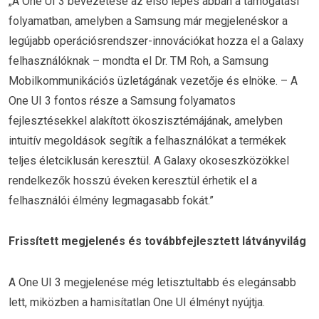
„A One UI 3 bevezetése az első lépés abban a támogatási
folyamatban, amelyben a Samsung már megjelenéskor a
legújabb operációsrendszer-innovációkat hozza el a Galaxy
felhasználóknak – mondta el Dr. TM Roh, a Samsung
Mobilkommunikációs üzletágának vezetője és elnöke. – A
One UI 3 fontos része a Samsung folyamatos
fejlesztésekkel alakított ökoszisztémájának, amelyben
intuitív megoldások segítik a felhasználókat a termékek
teljes életciklusán keresztül. A Galaxy okoseszközökkel
rendelkezők hosszú éveken keresztül érhetik el a
felhasználói élmény legmagasabb fokát.”
Frissített megjelenés és továbbfejlesztett látványvilág
A One UI 3 megjelenése még letisztultabb és elegánsabb
lett, miközben a hamisítatlan One UI élményt nyújtja.