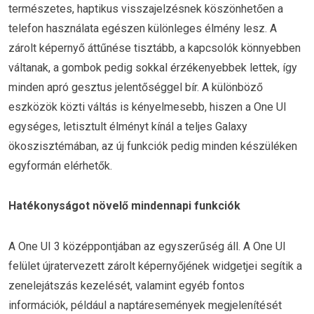
természetes, haptikus visszajelzésnek köszönhetően a
telefon használata egészen különleges élmény lesz. A
zárolt képernyő áttűnése tisztább, a kapcsolók könnyebben
váltanak, a gombok pedig sokkal érzékenyebbek lettek, így
minden apró gesztus jelentőséggel bír. A különböző
eszközök közti váltás is kényelmesebb, hiszen a One UI
egységes, letisztult élményt kínál a teljes Galaxy
ökoszisztémában, az új funkciók pedig minden készüléken
egyformán elérhetők.
Hatékonyságot növelő mindennapi funkciók
A One UI 3 középpontjában az egyszerűség áll. A One UI
felület újratervezett zárolt képernyőjének widgetjei segítik a
zenelejátszás kezelését, valamint egyéb fontos
információk, például a naptáresemények megjelenítését