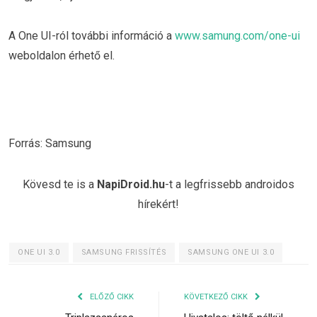
A One UI-ról további információ a
www.samung.com/one-ui
weboldalon érhető el.
Forrás: Samsung
Kövesd te is a
NapiDroid.hu
-t a legfrissebb androidos
hírekért!
ONE UI 3.0
SAMSUNG FRISSÍTÉS
SAMSUNG ONE UI 3.0
ELŐZŐ CIKK
KÖVETKEZŐ CIKK