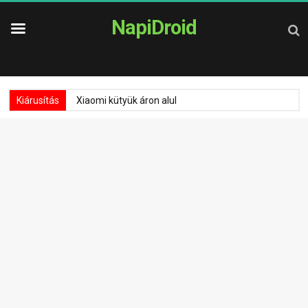
NapiDroid
Kiárusítás
Xiaomi kütyük áron alul