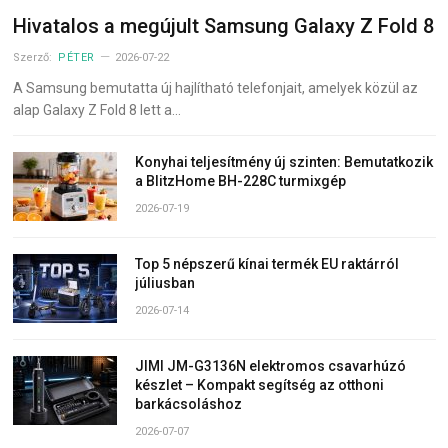
Hivatalos a megújult Samsung Galaxy Z Fold 8
Szerző:
PÉTER
2026-07-22
A Samsung bemutatta új hajlítható telefonjait, amelyek közül az
alap Galaxy Z Fold 8 lett a…
Konyhai teljesítmény új szinten: Bemutatkozik
a BlitzHome BH-228C turmixgép
2026-07-19
Top 5 népszerű kínai termék EU raktárról
júliusban
2026-07-14
JIMI JM-G3136N elektromos csavarhúzó
készlet – Kompakt segítség az otthoni
barkácsoláshoz
2026-07-07