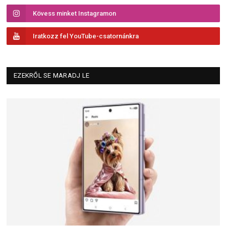
Kövess minket Instagramon
Iratkozz fel YouTube-csatornánkra
EZEKRŐL SE MARADJ LE