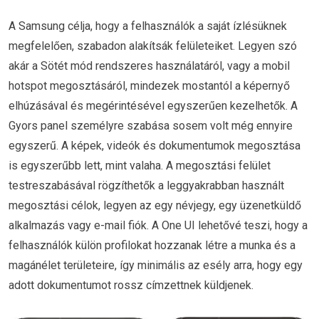
A Samsung célja, hogy a felhasználók a saját ízlésüknek
megfelelően, szabadon alakítsák felületeiket. Legyen szó
akár a Sötét mód rendszeres használatáról, vagy a mobil
hotspot megosztásáról, mindezek mostantól a képernyő
elhúzásával és megérintésével egyszerűen kezelhetők. A
Gyors panel személyre szabása sosem volt még ennyire
egyszerű. A képek, videók és dokumentumok megosztása
is egyszerűbb lett, mint valaha. A megosztási felület
testreszabásával rögzíthetők a leggyakrabban használt
megosztási célok, legyen az egy névjegy, egy üzenetküldő
alkalmazás vagy e-mail fiók. A One UI lehetővé teszi, hogy a
felhasználók külön profilokat hozzanak létre a munka és a
magánélet területeire, így minimális az esély arra, hogy egy
adott dokumentumot rossz címzettnek küldjenek.