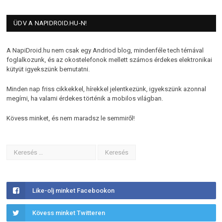
ÜDV A NAPIDROID.HU-N!
A NapiDroid.hu nem csak egy Andriod blog, mindenféle tech témával
foglalkozunk, és az okostelefonok mellett számos érdekes elektronikai
kütyüt igyekszünk bemutatni.
Minden nap friss cikkekkel, hírekkel jelentkezünk, igyekszünk azonnal
megírni, ha valami érdekes történik a mobilos világban.
Kövess minket, és nem maradsz le semmiről!
Like-olj minket Facebookon
Kövess minket Twitteren