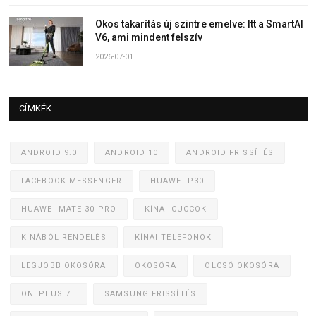
Okos takarítás új szintre emelve: Itt a SmartAI
V6, ami mindent felszív
2026-07-01
CÍMKÉK
ANDROID 9.0
ANDROID 10
ANDROID FRISSÍTÉS
FACEBOOK MESSENGER
HUAWEI P30
HUAWEI MATE 30 PRO
KÍNAI CUCCOK
KÍNÁBÓL RENDELÉS
KÍNAI TELEFONOK
LEGJOBB OKOSÓRA
OKOSÓRA
OLCSÓ OKOSÓRA
ONEPLUS 7T
SAMSUNG FRISSÍTÉS