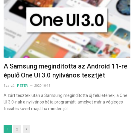
A Samsung megindította az Android 11-re
épülő One UI 3.0 nyilvános tesztjét
Szerző:
PÉTER
2020-10-13
A zárt tesztek után a Samsung megindította új felületének, a One
UI 3.0-nak a nyilvános béta programját, amelyet már a végleges
frissítés követ majd, ha minden jól…
Next
1
2