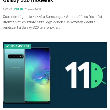
Galaxy S20 modellek
Szerző:
PÉTER
2020-12-03
Csak nemrég tette közzé a Samsung az Android 11-es frissítési
ütemtervét, és szinte ezzel egy időben el is kezdték kiadni a
rendszert a Galaxy S20 telefonokra.…
ANDROID MOBILOK