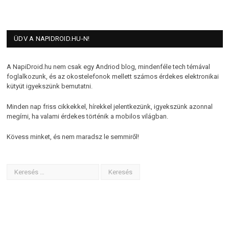
ÜDV A NAPIDROID.HU-N!
A NapiDroid.hu nem csak egy Andriod blog, mindenféle tech témával
foglalkozunk, és az okostelefonok mellett számos érdekes elektronikai
kütyüt igyekszünk bemutatni.
Minden nap friss cikkekkel, hírekkel jelentkezünk, igyekszünk azonnal
megírni, ha valami érdekes történik a mobilos világban.
Kövess minket, és nem maradsz le semmiről!