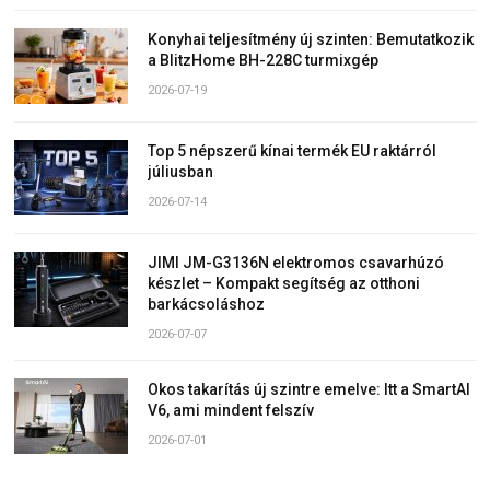
Konyhai teljesítmény új szinten: Bemutatkozik
a BlitzHome BH-228C turmixgép
2026-07-19
Top 5 népszerű kínai termék EU raktárról
júliusban
2026-07-14
JIMI JM-G3136N elektromos csavarhúzó
készlet – Kompakt segítség az otthoni
barkácsoláshoz
2026-07-07
Okos takarítás új szintre emelve: Itt a SmartAI
V6, ami mindent felszív
2026-07-01