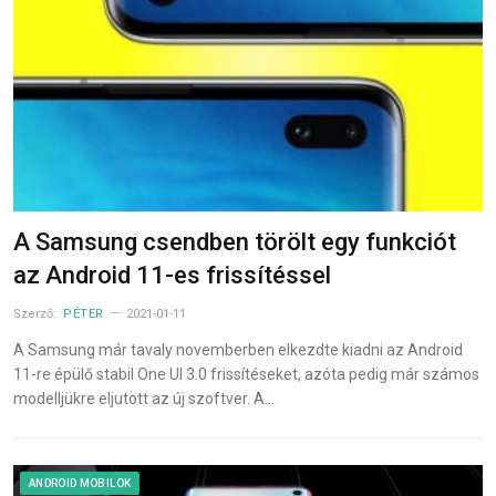
A Samsung csendben törölt egy funkciót
az Android 11-es frissítéssel
Szerző:
PÉTER
2021-01-11
A Samsung már tavaly novemberben elkezdte kiadni az Android
11-re épülő stabil One UI 3.0 frissítéseket, azóta pedig már számos
modelljükre eljutott az új szoftver. A…
ANDROID MOBILOK