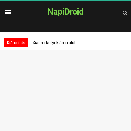
NapiDroid
Kiárusítás
Xiaomi kütyük áron alul