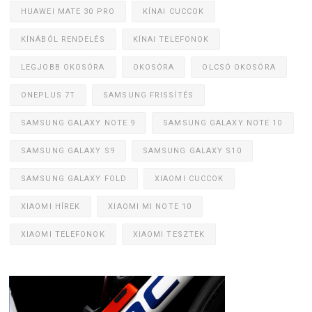
HUAWEI MATE 30 PRO
KÍNAI CUCCOK
KÍNÁBÓL RENDELÉS
KÍNAI TELEFONOK
LEGJOBB OKOSÓRA
OKOSÓRA
OLCSÓ OKOSÓRA
ONEPLUS 7T
SAMSUNG FRISSÍTÉS
SAMSUNG GALAXY NOTE 9
SAMSUNG GALAXY NOTE 10
SAMSUNG GALAXY S9
SAMSUNG GALAXY S10
SAMSUNG GALAXY FOLD
XIAOMI CUCCOK
XIAOMI HÍREK
XIAOMI MI NOTE 10
XIAOMI TELEFONOK
XIAOMI TESZTEK