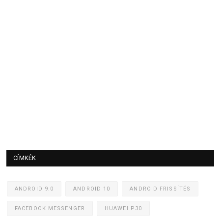
CÍMKÉK
ANDROID 9.0
ANDROID 10
ANDROID FRISSÍTÉS
FACEBOOK MESSENGER
HUAWEI P30