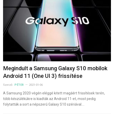
Megindult a Samsung Galaxy S10 mobilok
Android 11 (One UI 3) frissítése
Szerző:
PÉTER
2021-01-06
A Samsung 2020 végén eléggé kitett magáért frissítések terén,
több készülékükre is kiadták az Android 11-et, most pedig
folytatták a sort a népszerű Galaxy S10 szériával.…