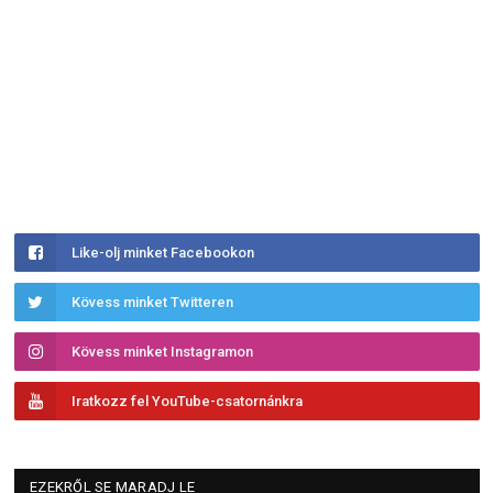
Like-olj minket Facebookon
Kövess minket Twitteren
Kövess minket Instagramon
Iratkozz fel YouTube-csatornánkra
EZEKRŐL SE MARADJ LE