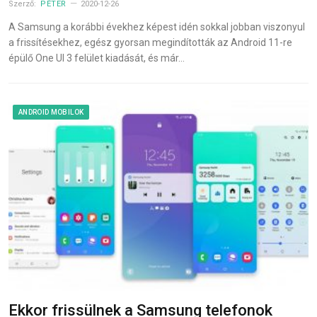
Szerző:
PÉTER
2020-12-26
A Samsung a korábbi évekhez képest idén sokkal jobban viszonyul
a frissítésekhez, egész gyorsan megindították az Android 11-re
épülő One UI 3 felület kiadását, és már…
ANDROID MOBILOK
Ekkor frissülnek a Samsung telefonok