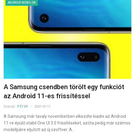
ANDROID MOBILOK
A Samsung csendben törölt egy funkciót
az Android 11-es frissítéssel
Szerző:
PÉTER
2021-01-11
A Samsung már tavaly novemberben elkezdte kiadni az Android
11-re épülő stabil One UI 3.0 frissítéseket, azóta pedig már számos
modelljükre eljutott az új szoftver. A…