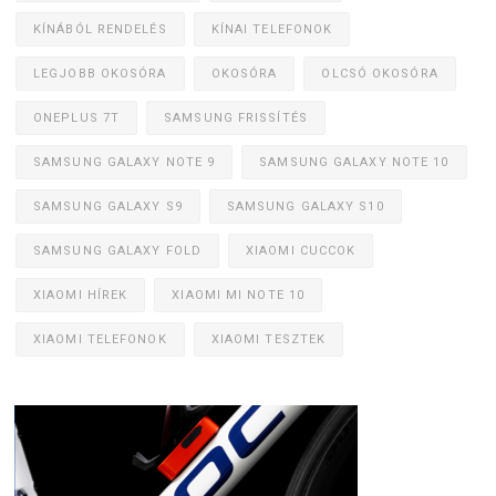
KÍNÁBÓL RENDELÉS
KÍNAI TELEFONOK
LEGJOBB OKOSÓRA
OKOSÓRA
OLCSÓ OKOSÓRA
ONEPLUS 7T
SAMSUNG FRISSÍTÉS
SAMSUNG GALAXY NOTE 9
SAMSUNG GALAXY NOTE 10
SAMSUNG GALAXY S9
SAMSUNG GALAXY S10
SAMSUNG GALAXY FOLD
XIAOMI CUCCOK
XIAOMI HÍREK
XIAOMI MI NOTE 10
XIAOMI TELEFONOK
XIAOMI TESZTEK