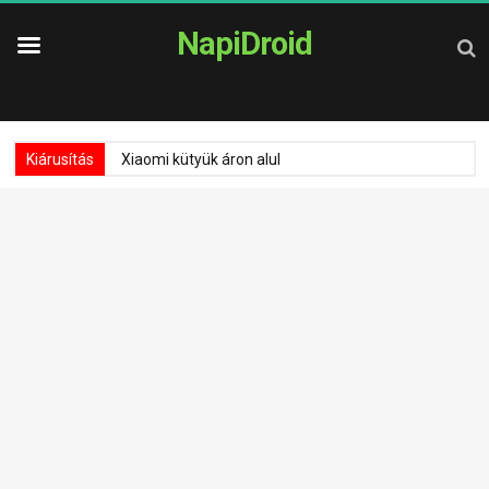
NapiDroid
Kiárusítás
Xiaomi kütyük áron alul