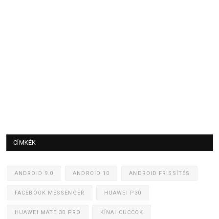
CÍMKÉK
ANDROID 9.0
ANDROID 10
ANDROID FRISSÍTÉS
FACEBOOK MESSENGER
HUAWEI P30
HUAWEI MATE 30 PRO
KÍNAI CUCCOK