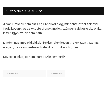
ÜDV A NAPIDROID.HU-N!
A NapiDroid.hu nem csak egy Andriod blog, mindenféle tech témával
foglalkozunk, és az okostelefonok mellett számos érdekes elektronikai
kütyüt igyekszünk bemutatni.
Minden nap friss cikkekkel, hírekkel jelentkezünk, igyekszünk azonnal
megírni, ha valami érdekes történik a mobilos világban.
Kövess minket, és nem maradsz le semmiről!