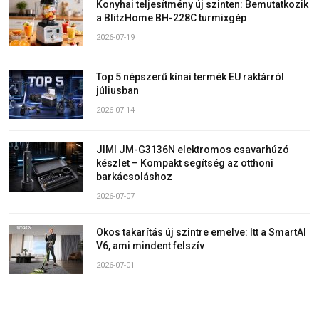
Konyhai teljesítmény új szinten: Bemutatkozik
a BlitzHome BH-228C turmixgép
2026-07-19
Top 5 népszerű kínai termék EU raktárról
júliusban
2026-07-14
JIMI JM-G3136N elektromos csavarhúzó
készlet – Kompakt segítség az otthoni
barkácsoláshoz
2026-07-07
Okos takarítás új szintre emelve: Itt a SmartAI
V6, ami mindent felszív
2026-07-01