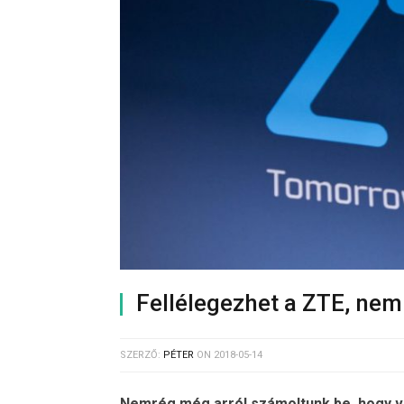
Fellélegezhet a ZTE, nem 
SZERZŐ:
PÉTER
ON
2018-05-14
Nemrég még arról számoltunk be, hogy vé