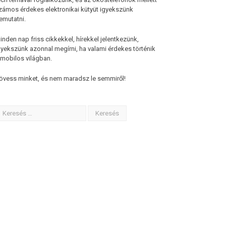
zámos érdekes elektronikai kütyüt igyekszünk
emutatni.
inden nap friss cikkekkel, hírekkel jelentkezünk,
gyekszünk azonnal megírni, ha valami érdekes történik
 mobilos világban.
övess minket, és nem maradsz le semmiről!