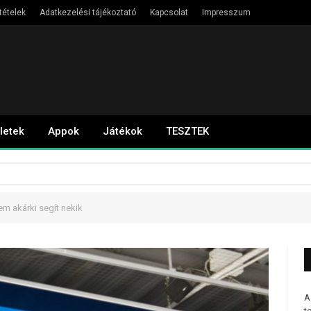
tételek
Adatkezelési tájékoztató
Kapcsolat
Impresszum
letek
Appok
Játékok
TESZTEK
em akárki segít nekik
A
t