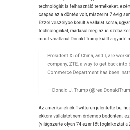
technológiát is felhasználó termékeket, ezér
csapás az a döntés volt, miszerint 7 évig sem
Ezzel veszélybe került a vállalat sorsa, ugya
technológiákat, ráadásul még az is szóba ker
most váratlanul Donald Trump kiállt a gyártó m
President Xi of China, and I, are wor
company, ZTE, a way to get back into b
Commerce Department has been instru
— Donald J. Trump (@realDonaldTru
Az amerikai elnök Twitteren jelentette be, hogy
ekkora vállalatot nem érdemes bedönteni, e
(világszerte olyan 74 ezer főt foglalkoztat a