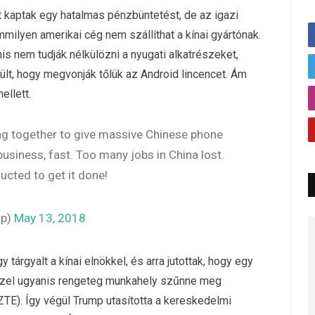
t kaptak egy hatalmas pénzbüntetést, de az igazi
milyen amerikai cég nem szállíthat a kínai gyártónak.
nis nem tudják nélkülözni a nyugati alkatrészeket,
ült, hogy megvonják tőlük az Android lincencet. Ám
ellett.
king together to give massive Chinese phone
usiness, fast. Too many jobs in China lost.
cted to get it done!
mp)
May 13, 2018
 tárgyalt a kínai elnökkel, és arra jutottak, hogy egy
zzel ugyanis rengeteg munkahely szűnne meg
 ZTE). Így végül Trump utasította a kereskedelmi