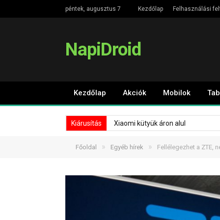
péntek, augusztus 7
Kezdőlap
Felhasználási fel
NapiDroid
Kezdőlap
Akciók
Mobilok
Tab
Kiárusítás
Xiaomi kütyük áron alul
»
»
Főoldal
Egyéb hírek
Fellélegezhet a ZTE, n