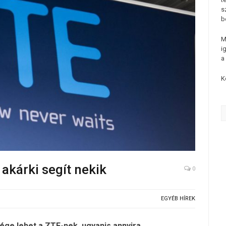
s
b
M
i
a
K
akárki segít nekik
0
EGYÉB HÍREK
ge lehet a ZTE-nek, ugyanis annyira