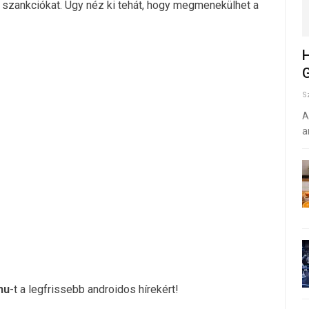
ú szankciókat. Úgy néz ki tehát, hogy megmenekülhet a
H
G
S
A
a
hu
-t a legfrissebb androidos hírekért!