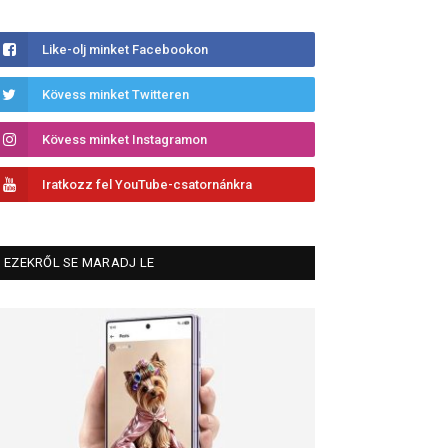
Like-olj minket Facebookon
Kövess minket Twitteren
Kövess minket Instagramon
Iratkozz fel YouTube-csatornánkra
EZEKRŐL SE MARADJ LE