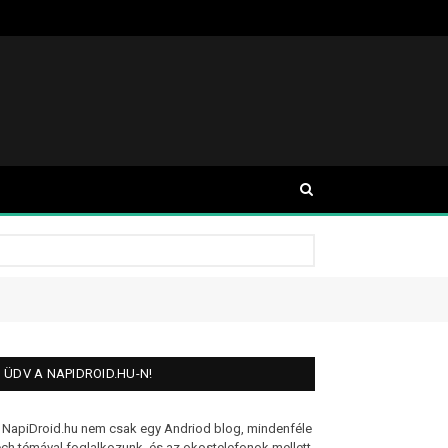
ÜDV A NAPIDROID.HU-N!
 NapiDroid.hu nem csak egy Andriod blog, mindenféle
ech témával foglalkozunk, és az okostelefonok mellett