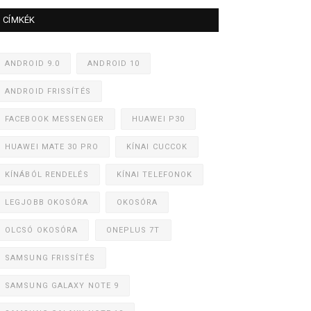
CÍMKÉK
ANDROID 9.0
ANDROID 10
ANDROID FRISSÍTÉS
FACEBOOK MESSENGER
HUAWEI P30
HUAWEI MATE 30 PRO
KÍNAI CUCCOK
KÍNÁBÓL RENDELÉS
KÍNAI TELEFONOK
LEGJOBB OKOSÓRA
OKOSÓRA
OLCSÓ OKOSÓRA
ONEPLUS 7T
SAMSUNG FRISSÍTÉS
SAMSUNG GALAXY NOTE 9