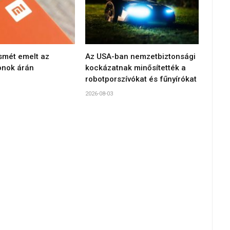
smét emelt az
Az USA-ban nemzetbiztonsági
onok árán
kockázatnak minősítették a
robotporszívókat és fűnyírókat
2026-08-03