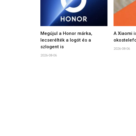
Megújul a Honor márka,
A Xiaomi i
lecserélték a logót és a
okostelef
szlogent is
2026-08-06
2026-08-06