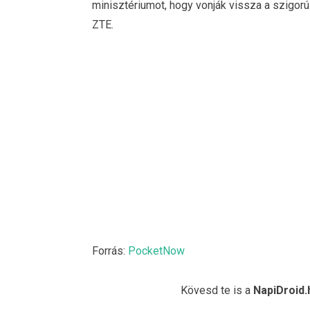
minisztériumot, hogy vonják vissza a szigor
ZTE.
Forrás:
PocketNow
Kövesd te is a
NapiDroid.