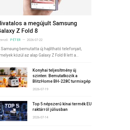
ivatalos a megújult Samsung
alaxy Z Fold 8
zerző:
PÉTER
2026-07-22
 Samsung bemutatta új hajlítható telefonjait,
melyek közül az alap Galaxy Z Fold 8 lett a…
Konyhai teljesítmény új
szinten: Bemutatkozik a
BlitzHome BH-228C turmixgép
2026-07-19
Top 5 népszerű kínai termék EU
raktárról júliusban
2026-07-14