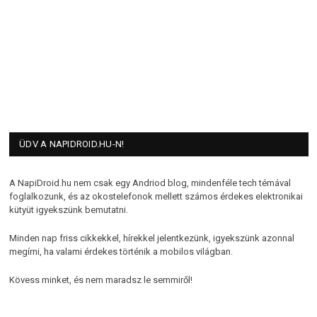
ÜDV A NAPIDROID.HU-N!
A NapiDroid.hu nem csak egy Andriod blog, mindenféle tech témával
foglalkozunk, és az okostelefonok mellett számos érdekes elektronikai
kütyüt igyekszünk bemutatni.
Minden nap friss cikkekkel, hírekkel jelentkezünk, igyekszünk azonnal
megírni, ha valami érdekes történik a mobilos világban.
Kövess minket, és nem maradsz le semmiről!