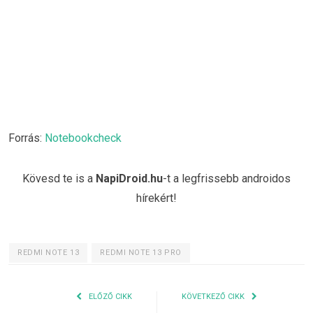
Forrás:
Notebookcheck
Kövesd te is a
NapiDroid.hu
-t a legfrissebb androidos
hírekért!
REDMI NOTE 13
REDMI NOTE 13 PRO
ELŐZŐ CIKK
KÖVETKEZŐ CIKK