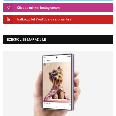
Kövess minket Instagramon
Iratkozz fel YouTube-csatornánkra
EZEKRŐL SE MARADJ LE