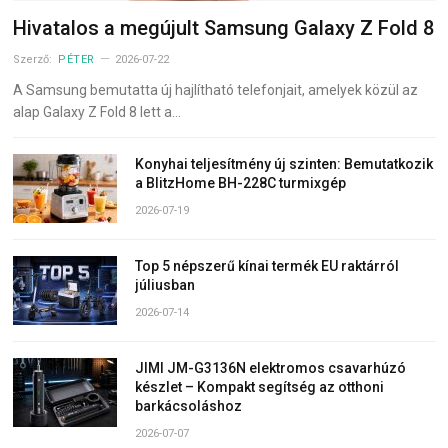
Hivatalos a megújult Samsung Galaxy Z Fold 8
Szerző:
PÉTER
2026-07-22
A Samsung bemutatta új hajlítható telefonjait, amelyek közül az
alap Galaxy Z Fold 8 lett a…
Konyhai teljesítmény új szinten: Bemutatkozik
a BlitzHome BH-228C turmixgép
2026-07-19
Top 5 népszerű kínai termék EU raktárról
júliusban
2026-07-14
JIMI JM-G3136N elektromos csavarhúzó
készlet – Kompakt segítség az otthoni
barkácsoláshoz
2026-07-07