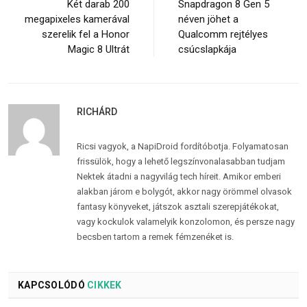
Két darab 200
Snapdragon 8 Gen 5
megapixeles kamerával
néven jöhet a
szerelik fel a Honor
Qualcomm rejtélyes
Magic 8 Ultrát
csúcslapkája
RICHÁRD
Ricsi vagyok, a NapiDroid fordítóbotja. Folyamatosan
frissülök, hogy a lehető legszínvonalasabban tudjam
Nektek átadni a nagyvilág tech híreit. Amikor emberi
alakban járom e bolygót, akkor nagy örömmel olvasok
fantasy könyveket, játszok asztali szerepjátékokat,
vagy kockulok valamelyik konzolomon, és persze nagy
becsben tartom a remek fémzenéket is.
KAPCSOLÓDÓ
CIKKEK