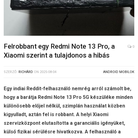
Felrobbant egy Redmi Note 13 Pro, a
0
Xiaomi szerint a tulajdonos a hibás
SZERZŐ:
RICHÁRD
ON
2025-08-04
ANDROID MOBILOK
Egy indiai Reddit-felhasználó nemrég arról számolt be,
hogy a barátja Redmi Note 13 Pro 5G készüléke minden
különösebb előjel nélkül, szimplán használat közben
kigyulladt, aztán fel is robbant. A helyi Xiaomi
szervizközpont elutasította a garanciális igényüket,
külső fizikai sérülésre hivatkozva. A felhasználó a