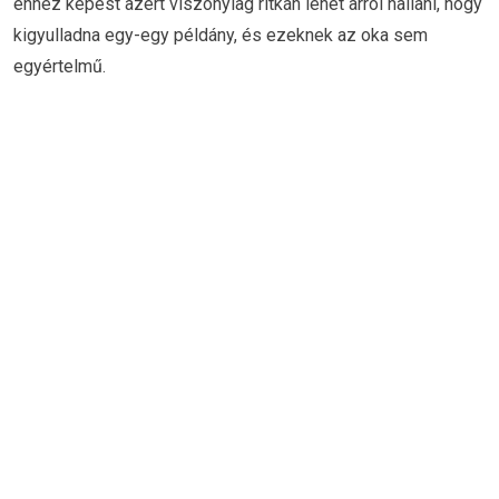
ehhez képest azért viszonylag ritkán lehet arról hallani, hogy
kigyulladna egy-egy példány, és ezeknek az oka sem
egyértelmű.