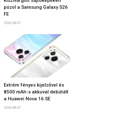
Kiszivárgott sajtóképeken
pózol a Samsung Galaxy S26
FE
2026-08-07
Extrém fényes kijelzővel és
8500 mAh-s akkuval debütált
a Huawei Nova 16 SE
2026-08-07