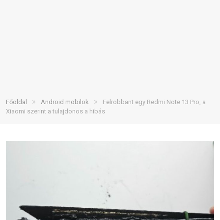
»
»
Főoldal
Android mobilok
Felrobbant egy Redmi Note 13 Pro, a
Xiaomi szerint a tulajdonos a hibás