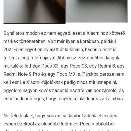
Sajnálatos módon ez nem egyedi eset a Xiaomihoz köthető
márkák történetében. Volt már ilyen a korábban, például
2021-ben egyetlen év alatt öt különálló, hasonló eset is
történt a cég telefonjaival. Abban az esztendőben lángok
martaléka lett egy Poco X3, egy Poco C3, egy Redmi 8, egy
Redmi Note 9 Pro és egy Poco M3 is. Pánikba persze nem
kell esni, a Xiaomi-fújolóknak pedig nincs mit ünnepelni,
egyelőre nagyon kevés hasonló esetről van beszámoló, és
ennél is lehetséges, hogy tényleg a tulajdonos volt a hibás.
Ne felejtsük el, hogy sok millió darabot adnak el minden
évben ezekből az olcsóbb Redmi és Poco mobilokból,