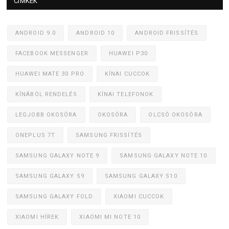
CÍMKÉK
ANDROID 9.0
ANDROID 10
ANDROID FRISSÍTÉS
FACEBOOK MESSENGER
HUAWEI P30
HUAWEI MATE 30 PRO
KÍNAI CUCCOK
KÍNÁBÓL RENDELÉS
KÍNAI TELEFONOK
LEGJOBB OKOSÓRA
OKOSÓRA
OLCSÓ OKOSÓRA
ONEPLUS 7T
SAMSUNG FRISSÍTÉS
SAMSUNG GALAXY NOTE 9
SAMSUNG GALAXY NOTE 10
SAMSUNG GALAXY S9
SAMSUNG GALAXY S10
SAMSUNG GALAXY FOLD
XIAOMI CUCCOK
XIAOMI HÍREK
XIAOMI MI NOTE 10