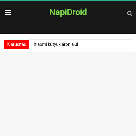
NapiDroid
Kiárusítás
Xiaomi kütyük áron alul