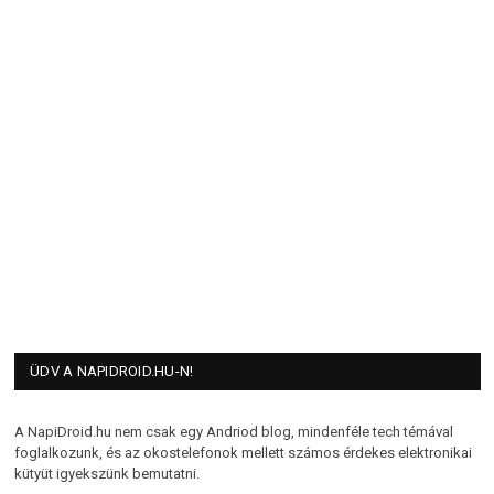
ÜDV A NAPIDROID.HU-N!
A NapiDroid.hu nem csak egy Andriod blog, mindenféle tech témával
foglalkozunk, és az okostelefonok mellett számos érdekes elektronikai
kütyüt igyekszünk bemutatni.