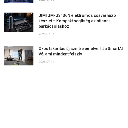
JIMI JM-G3136N elektromos csavarhúzó
készlet – Kompakt segítség az otthoni
barkácsoláshoz
2026-07-07
Okos takarítás új szintre emelve: Itt a SmartAI
V6, ami mindent felszív
2026-07-01