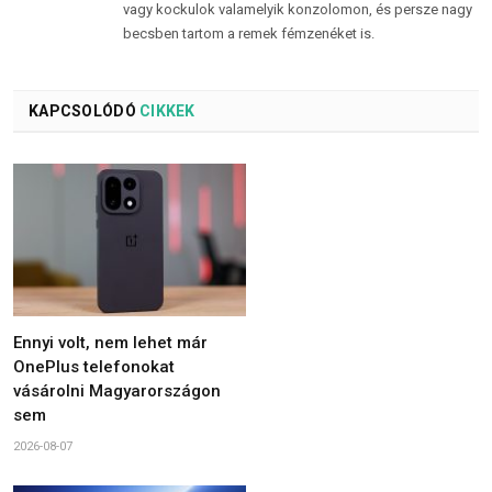
vagy kockulok valamelyik konzolomon, és persze nagy
becsben tartom a remek fémzenéket is.
KAPCSOLÓDÓ
CIKKEK
Ennyi volt, nem lehet már
OnePlus telefonokat
vásárolni Magyarországon
sem
2026-08-07