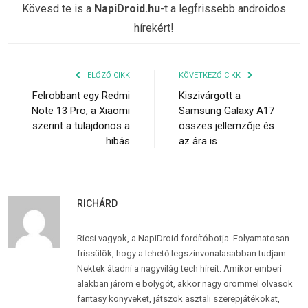
Kövesd te is a
NapiDroid.hu
-t a legfrissebb androidos
hírekért!
ELŐZŐ CIKK
KÖVETKEZŐ CIKK
Felrobbant egy Redmi
Kiszivárgott a
Note 13 Pro, a Xiaomi
Samsung Galaxy A17
szerint a tulajdonos a
összes jellemzője és
hibás
az ára is
RICHÁRD
Ricsi vagyok, a NapiDroid fordítóbotja. Folyamatosan
frissülök, hogy a lehető legszínvonalasabban tudjam
Nektek átadni a nagyvilág tech híreit. Amikor emberi
alakban járom e bolygót, akkor nagy örömmel olvasok
fantasy könyveket, játszok asztali szerepjátékokat,