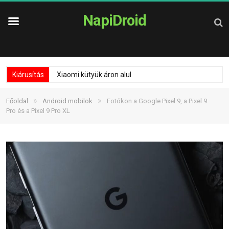
NapiDroid
Kiárusítás
Xiaomi kütyük áron alul
»
»
Főoldal
Android mobilok
Fotókon a Google Pixel 9, a Pixel 9
Pro és a Pixel 9 Pro XL