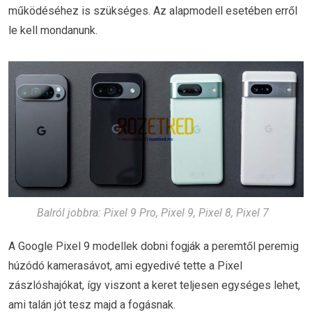
működéséhez is szükséges. Az alapmodell esetében erről
le kell mondanunk.
Balról jobbra: Pixel 9 Pro, Pixel 9, Pixel 8, Pixel 7
A Google Pixel 9 modellek dobni fogják a peremtől peremig
húzódó kamerasávot, ami egyedivé tette a Pixel
zászlóshajókat, így viszont a keret teljesen egységes lehet,
ami talán jót tesz majd a fogásnak.