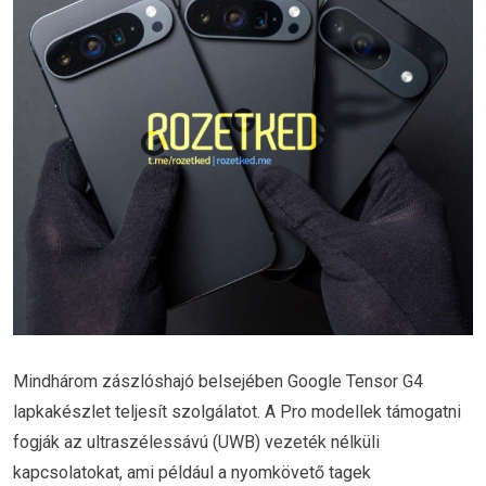
Mindhárom zászlóshajó belsejében Google Tensor G4
lapkakészlet teljesít szolgálatot. A Pro modellek támogatni
fogják az ultraszélessávú (UWB) vezeték nélküli
kapcsolatokat, ami például a nyomkövető tagek