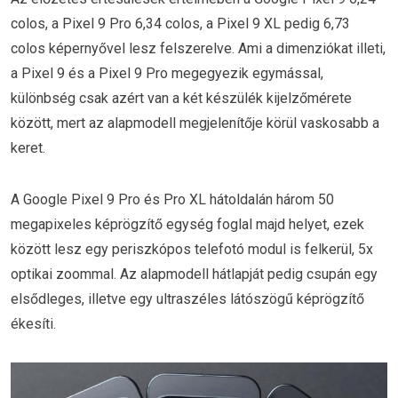
colos, a Pixel 9 Pro 6,34 colos, a Pixel 9 XL pedig 6,73
colos képernyővel lesz felszerelve. Ami a dimenziókat illeti,
a Pixel 9 és a Pixel 9 Pro megegyezik egymással,
különbség csak azért van a két készülék kijelzőmérete
között, mert az alapmodell megjelenítője körül vaskosabb a
keret.
A Google Pixel 9 Pro és Pro XL hátoldalán három 50
megapixeles képrögzítő egység foglal majd helyet, ezek
között lesz egy periszkópos telefotó modul is felkerül, 5x
optikai zoommal. Az alapmodell hátlapját pedig csupán egy
elsődleges, illetve egy ultraszéles látószögű képrögzítő
ékesíti.