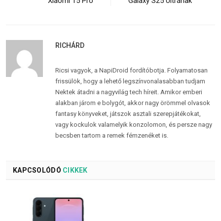
Xiaomi 15 Pro
Galaxy S25 Ultrának
RICHÁRD
Ricsi vagyok, a NapiDroid fordítóbotja. Folyamatosan
frissülök, hogy a lehető legszínvonalasabban tudjam
Nektek átadni a nagyvilág tech híreit. Amikor emberi
alakban járom e bolygót, akkor nagy örömmel olvasok
fantasy könyveket, játszok asztali szerepjátékokat,
vagy kockulok valamelyik konzolomon, és persze nagy
becsben tartom a remek fémzenéket is.
KAPCSOLÓDÓ
CIKKEK