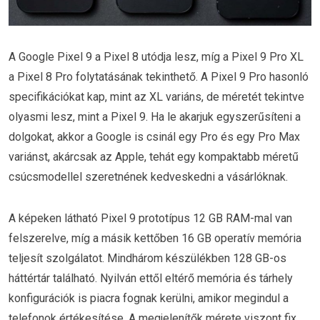
A Google Pixel 9 a Pixel 8 utódja lesz, míg a Pixel 9 Pro XL
a Pixel 8 Pro folytatásának tekinthető. A Pixel 9 Pro hasonló
specifikációkat kap, mint az XL variáns, de méretét tekintve
olyasmi lesz, mint a Pixel 9. Ha le akarjuk egyszerűsíteni a
dolgokat, akkor a Google is csinál egy Pro és egy Pro Max
variánst, akárcsak az Apple, tehát egy kompaktabb méretű
csúcsmodellel szeretnének kedveskedni a vásárlóknak.
A képeken látható Pixel 9 prototípus 12 GB RAM-mal van
felszerelve, míg a másik kettőben 16 GB operatív memória
teljesít szolgálatot. Mindhárom készülékben 128 GB-os
háttértár található. Nyilván ettől eltérő memória és tárhely
konfigurációk is piacra fognak kerülni, amikor megindul a
telefonok értékesítése. A megjelenítők mérete viszont fix