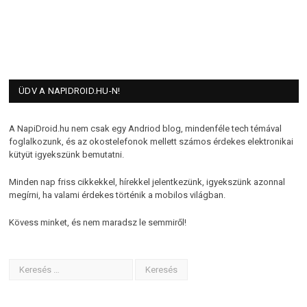
ÜDV A NAPIDROID.HU-N!
A NapiDroid.hu nem csak egy Andriod blog, mindenféle tech témával
foglalkozunk, és az okostelefonok mellett számos érdekes elektronikai
kütyüt igyekszünk bemutatni.
Minden nap friss cikkekkel, hírekkel jelentkezünk, igyekszünk azonnal
megírni, ha valami érdekes történik a mobilos világban.
Kövess minket, és nem maradsz le semmiről!