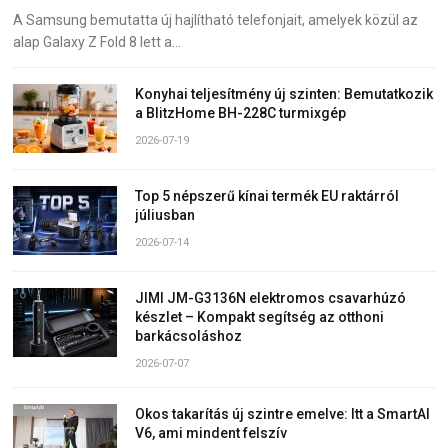
A Samsung bemutatta új hajlítható telefonjait, amelyek közül az
alap Galaxy Z Fold 8 lett a…
Konyhai teljesítmény új szinten: Bemutatkozik
a BlitzHome BH-228C turmixgép
2026-07-19
Top 5 népszerű kínai termék EU raktárról
júliusban
2026-07-14
JIMI JM-G3136N elektromos csavarhúzó
készlet – Kompakt segítség az otthoni
barkácsoláshoz
2026-07-07
Okos takarítás új szintre emelve: Itt a SmartAI
V6, ami mindent felszív