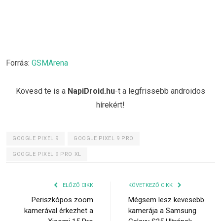
Forrás:
GSMArena
Kövesd te is a
NapiDroid.hu
-t a legfrissebb androidos
hírekért!
GOOGLE PIXEL 9
GOOGLE PIXEL 9 PRO
GOOGLE PIXEL 9 PRO XL
ELŐZŐ CIKK
KÖVETKEZŐ CIKK
Periszkópos zoom
Mégsem lesz kevesebb
kamerával érkezhet a
kamerája a Samsung