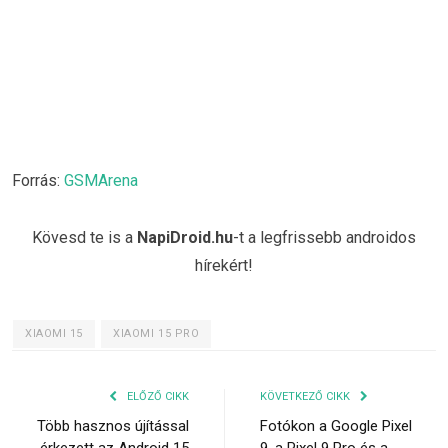
Forrás:
GSMArena
Kövesd te is a
NapiDroid.hu
-t a legfrissebb androidos
hírekért!
XIAOMI 15
XIAOMI 15 PRO
ELŐZŐ CIKK
KÖVETKEZŐ CIKK
Több hasznos újítással
Fotókon a Google Pixel