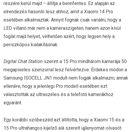
részére kerül majd – állítja a bennfentes. Ez alapján az
elrendezés hasonló lesz ahhoz, amit a Xiaomi 14 Pro
esetében alkalmaztak. Annyit fognak csak variálni, hogy a
LED villanó már nem a kameraszigeten, hanem azon kívül
foglal majd helyet, vélhetően azért, hogy legyen hely a
periszkópos kialakításnak.
Digital Chat Station
szerint a 15 Pro mindhárom kamerája 50
megapixeles szenzorral lesz felvértezve. Érdekes módon a
Samsung ISOCELL JN1 modult nem fogják alkalmazni, annak
ellenére, hogy a jelenlegi Pro modell esetében ezt
választották az ultraszéles és a telefotó kamerákhoz
egyaránt.
Egy korábbi szóbeszéd azt állította, hogy a Xiaomi 15 és a
15 Pro ultrahangos kijelző alá szerelt ujjlenyomat-olvasót