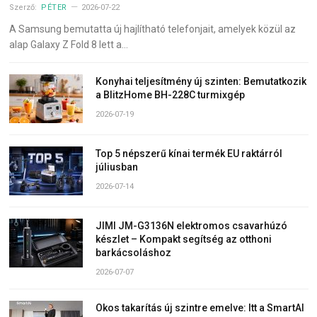
Szerző:
PÉTER
2026-07-22
A Samsung bemutatta új hajlítható telefonjait, amelyek közül az
alap Galaxy Z Fold 8 lett a…
Konyhai teljesítmény új szinten: Bemutatkozik
a BlitzHome BH-228C turmixgép
2026-07-19
Top 5 népszerű kínai termék EU raktárról
júliusban
2026-07-14
JIMI JM-G3136N elektromos csavarhúzó
készlet – Kompakt segítség az otthoni
barkácsoláshoz
2026-07-07
Okos takarítás új szintre emelve: Itt a SmartAI