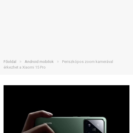
»
»
Főoldal
Android mobilok
Periszkópos zoom kamerával
érkezhet a Xiaomi 15 Pro