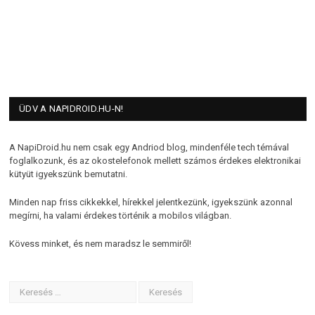
ÜDV A NAPIDROID.HU-N!
A NapiDroid.hu nem csak egy Andriod blog, mindenféle tech témával
foglalkozunk, és az okostelefonok mellett számos érdekes elektronikai
kütyüt igyekszünk bemutatni.
Minden nap friss cikkekkel, hírekkel jelentkezünk, igyekszünk azonnal
megírni, ha valami érdekes történik a mobilos világban.
Kövess minket, és nem maradsz le semmiről!