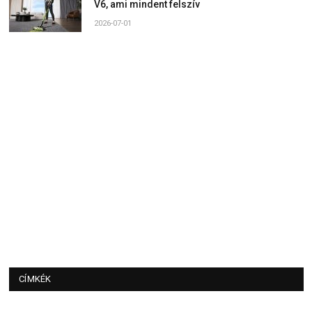
V6, ami mindent felszív
2026-07-01
CÍMKÉK