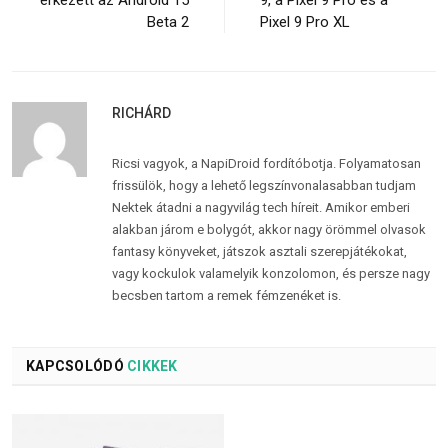
érkezett az Android 15
9, a Pixel 9 Pro és a
Beta 2
Pixel 9 Pro XL
RICHÁRD
Ricsi vagyok, a NapiDroid fordítóbotja. Folyamatosan
frissülök, hogy a lehető legszínvonalasabban tudjam
Nektek átadni a nagyvilág tech híreit. Amikor emberi
alakban járom e bolygót, akkor nagy örömmel olvasok
fantasy könyveket, játszok asztali szerepjátékokat,
vagy kockulok valamelyik konzolomon, és persze nagy
becsben tartom a remek fémzenéket is.
KAPCSOLÓDÓ
CIKKEK