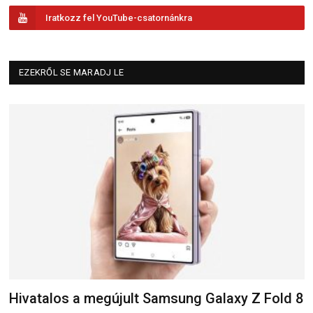
Iratkozz fel YouTube-csatornánkra
EZEKRŐL SE MARADJ LE
Hivatalos a megújult Samsung Galaxy Z Fold 8