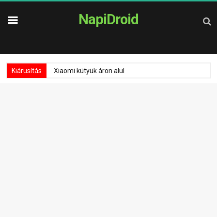
NapiDroid
Kiárusítás
Xiaomi kütyük áron alul