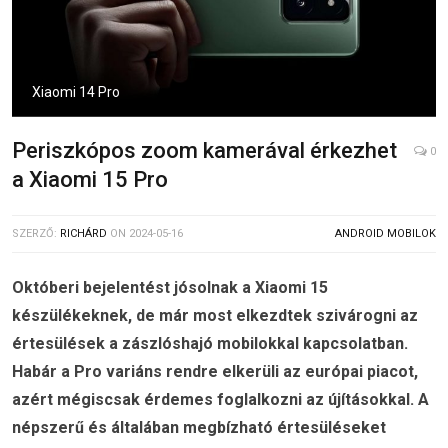
Xiaomi 14 Pro
Periszkópos zoom kamerával érkezhet
0
a Xiaomi 15 Pro
SZERZŐ:
RICHÁRD
ON
2024-05-16
ANDROID MOBILOK
Októberi bejelentést jósolnak a Xiaomi 15
készülékeknek, de már most elkezdtek szivárogni az
értesülések a zászlóshajó mobilokkal kapcsolatban.
Habár a Pro variáns rendre elkerüli az európai piacot,
azért mégiscsak érdemes foglalkozni az újításokkal. A
népszerű és általában megbízható értesüléseket