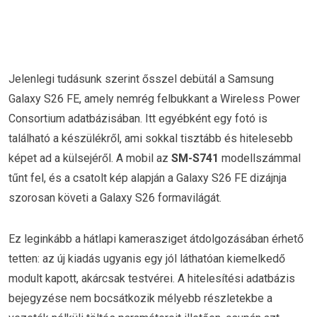
Jelenlegi tudásunk szerint ősszel debütál a Samsung
Galaxy S26 FE, amely nemrég felbukkant a Wireless Power
Consortium adatbázisában. Itt egyébként egy fotó is
található a készülékről, ami sokkal tisztább és hitelesebb
képet ad a külsejéről. A mobil az
SM-S741
modellszámmal
tűnt fel, és a csatolt kép alapján a Galaxy S26 FE dizájnja
szorosan követi a Galaxy S26 formavilágát.
Ez leginkább a hátlapi kamerasziget átdolgozásában érhető
tetten: az új kiadás ugyanis egy jól láthatóan kiemelkedő
modult kapott, akárcsak testvérei. A hitelesítési adatbázis
bejegyzése nem bocsátkozik mélyebb részletekbe a