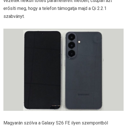
vezeték nélküli töltés paramétereit illetően, csupán azt
erősíti meg, hogy a telefon támogatja majd a Qi 2.2.1
szabványt.
Magyarán szólva a Galaxy S26 FE ilyen szempontból