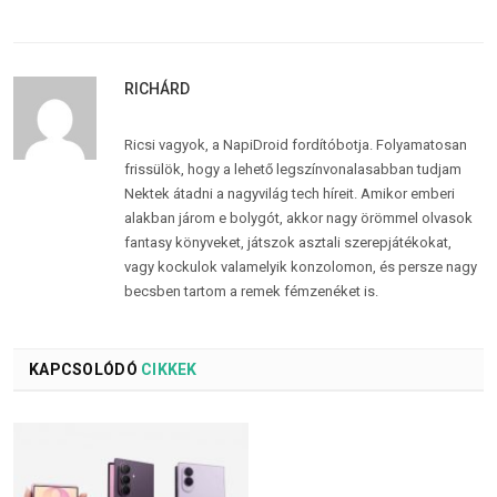
RICHÁRD
Ricsi vagyok, a NapiDroid fordítóbotja. Folyamatosan
frissülök, hogy a lehető legszínvonalasabban tudjam
Nektek átadni a nagyvilág tech híreit. Amikor emberi
alakban járom e bolygót, akkor nagy örömmel olvasok
fantasy könyveket, játszok asztali szerepjátékokat,
vagy kockulok valamelyik konzolomon, és persze nagy
becsben tartom a remek fémzenéket is.
KAPCSOLÓDÓ
CIKKEK