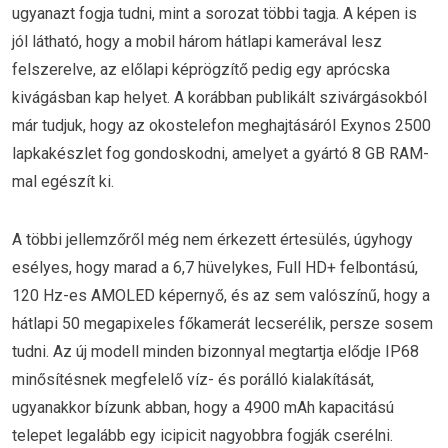
ugyanazt fogja tudni, mint a sorozat többi tagja. A képen is
jól látható, hogy a mobil három hátlapi kamerával lesz
felszerelve, az előlapi képrögzítő pedig egy aprócska
kivágásban kap helyet. A korábban publikált szivárgásokból
már tudjuk, hogy az okostelefon meghajtásáról Exynos 2500
lapkakészlet fog gondoskodni, amelyet a gyártó 8 GB RAM-
mal egészít ki.
A többi jellemzőről még nem érkezett értesülés, úgyhogy
esélyes, hogy marad a 6,7 hüvelykes, Full HD+ felbontású,
120 Hz-es AMOLED képernyő, és az sem valószínű, hogy a
hátlapi 50 megapixeles főkamerát lecserélik, persze sosem
tudni. Az új modell minden bizonnyal megtartja elődje IP68
minősítésnek megfelelő víz- és porálló kialakítását,
ugyanakkor bízunk abban, hogy a 4900 mAh kapacitású
telepet legalább egy icipicit nagyobbra fogják cserélni.