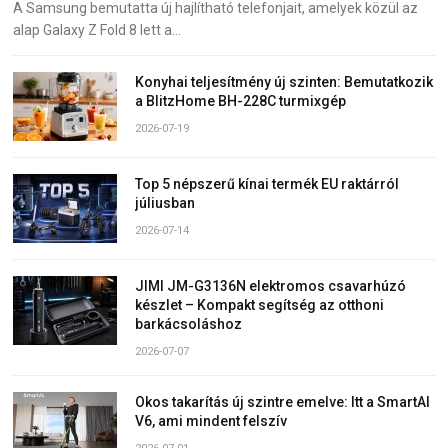
A Samsung bemutatta új hajlítható telefonjait, amelyek közül az
alap Galaxy Z Fold 8 lett a…
Konyhai teljesítmény új szinten: Bemutatkozik
a BlitzHome BH-228C turmixgép
2026-07-19
Top 5 népszerű kínai termék EU raktárról
júliusban
2026-07-14
JIMI JM-G3136N elektromos csavarhúzó
készlet – Kompakt segítség az otthoni
barkácsoláshoz
2026-07-07
Okos takarítás új szintre emelve: Itt a SmartAI
V6, ami mindent felszív