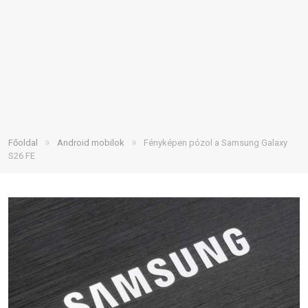
»
»
Főoldal
Android mobilok
Fényképen pózol a Samsung Galaxy
S26 FE