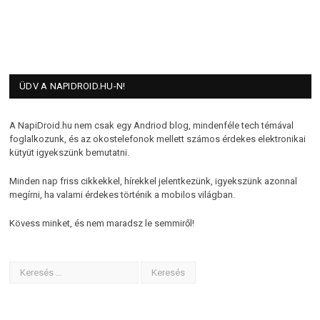
ÜDV A NAPIDROID.HU-N!
A NapiDroid.hu nem csak egy Andriod blog, mindenféle tech témával
foglalkozunk, és az okostelefonok mellett számos érdekes elektronikai
kütyüt igyekszünk bemutatni.
Minden nap friss cikkekkel, hírekkel jelentkezünk, igyekszünk azonnal
megírni, ha valami érdekes történik a mobilos világban.
Kövess minket, és nem maradsz le semmiről!