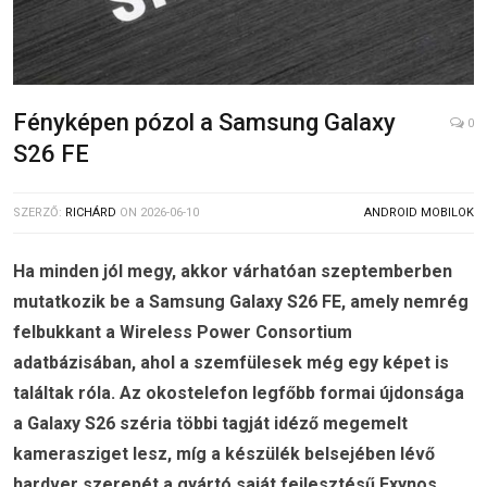
Fényképen pózol a Samsung Galaxy
0
S26 FE
SZERZŐ:
RICHÁRD
ON
2026-06-10
ANDROID MOBILOK
Ha minden jól megy, akkor várhatóan szeptemberben
mutatkozik be a Samsung Galaxy S26 FE, amely nemrég
felbukkant a Wireless Power Consortium
adatbázisában, ahol a szemfülesek még egy képet is
találtak róla. Az okostelefon legfőbb formai újdonsága
a Galaxy S26 széria többi tagját idéző megemelt
kamerasziget lesz, míg a készülék belsejében lévő
hardver szerepét a gyártó saját fejlesztésű Exynos