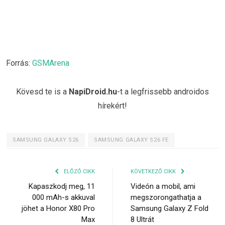
Forrás:
GSMArena
Kövesd te is a
NapiDroid.hu
-t a legfrissebb androidos
hírekért!
SAMSUNG GALAXY S26
SAMSUNG GALAXY S26 FE
ELŐZŐ CIKK
KÖVETKEZŐ CIKK
Kapaszkodj meg, 11
Videón a mobil, ami
000 mAh-s akkuval
megszorongathatja a
jöhet a Honor X80 Pro
Samsung Galaxy Z Fold
Max
8 Ultrát