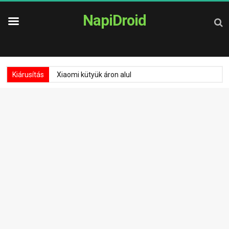
NapiDroid
Kiárusítás
Xiaomi kütyük áron alul