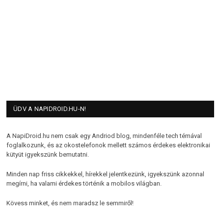
ÜDV A NAPIDROID.HU-N!
A NapiDroid.hu nem csak egy Andriod blog, mindenféle tech témával
foglalkozunk, és az okostelefonok mellett számos érdekes elektronikai
kütyüt igyekszünk bemutatni.
Minden nap friss cikkekkel, hírekkel jelentkezünk, igyekszünk azonnal
megírni, ha valami érdekes történik a mobilos világban.
Kövess minket, és nem maradsz le semmiről!