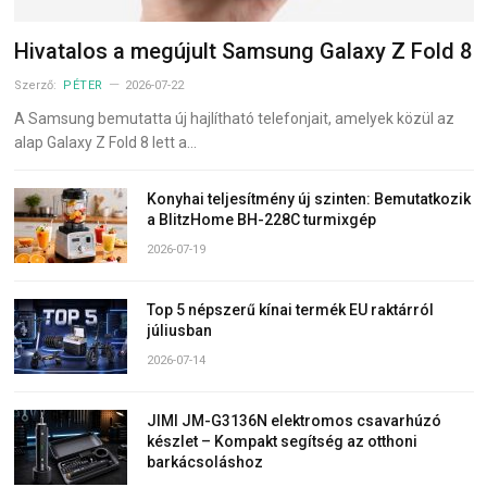
Hivatalos a megújult Samsung Galaxy Z Fold 8
Szerző:
PÉTER
2026-07-22
A Samsung bemutatta új hajlítható telefonjait, amelyek közül az
alap Galaxy Z Fold 8 lett a…
Konyhai teljesítmény új szinten: Bemutatkozik
a BlitzHome BH-228C turmixgép
2026-07-19
Top 5 népszerű kínai termék EU raktárról
júliusban
2026-07-14
JIMI JM-G3136N elektromos csavarhúzó
készlet – Kompakt segítség az otthoni
barkácsoláshoz