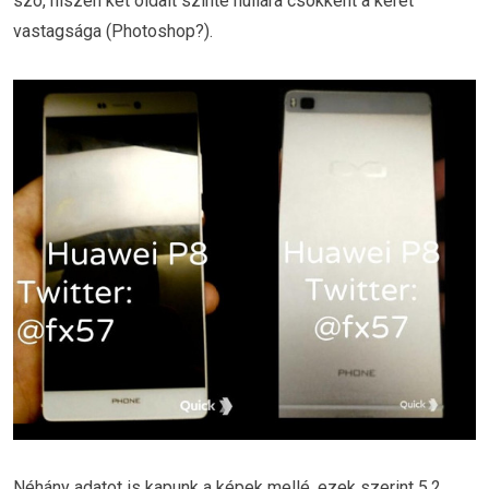
szó, hiszen két oldalt szinte nullára csökkent a keret
vastagsága (Photoshop?).
Néhány adatot is kapunk a képek mellé, ezek szerint 5.2