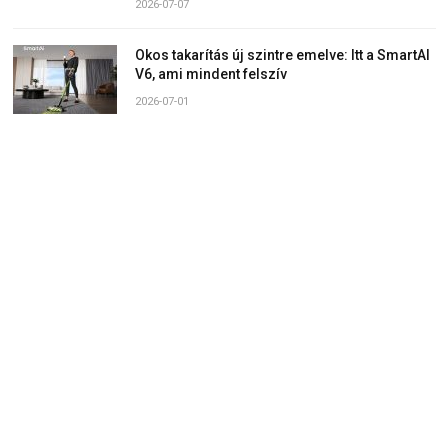
2026-07-07
Okos takarítás új szintre emelve: Itt a SmartAI
V6, ami mindent felszív
2026-07-01