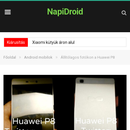
NapiDroid
Kiárusítás
Xiaomi kütyük áron alul
»
»
Főoldal
Android mobilok
Állítólagos fotókon a Huawei P8