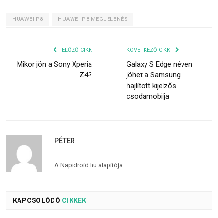
HUAWEI P8
HUAWEI P8 MEGJELENÉS
ELŐZŐ CIKK
KÖVETKEZŐ CIKK
Mikor jön a Sony Xperia
Galaxy S Edge néven
Z4?
jöhet a Samsung
hajlított kijelzős
csodamobilja
PÉTER
A Napidroid.hu alapítója.
KAPCSOLÓDÓ
CIKKEK