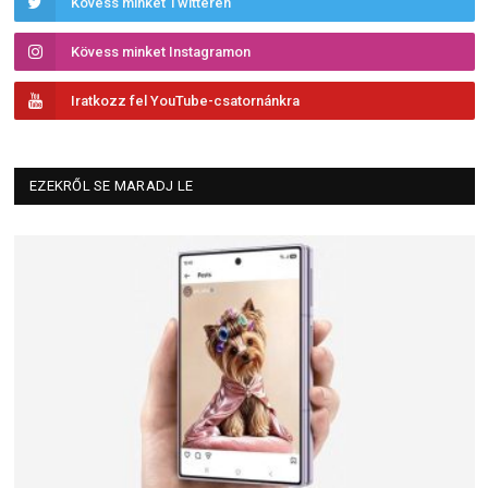
Kövess minket Twitteren
Kövess minket Instagramon
Iratkozz fel YouTube-csatornánkra
EZEKRŐL SE MARADJ LE