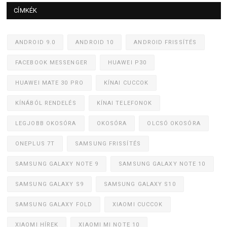
CÍMKÉK
ANDROID 9.0
ANDROID 10
ANDROID FRISSÍTÉS
FACEBOOK MESSENGER
HUAWEI P30
HUAWEI MATE 30 PRO
KÍNAI CUCCOK
KÍNÁBÓL RENDELÉS
KÍNAI TELEFONOK
LEGJOBB OKOSÓRA
OKOSÓRA
OLCSÓ OKOSÓRA
ONEPLUS 7T
SAMSUNG FRISSÍTÉS
SAMSUNG GALAXY NOTE 9
SAMSUNG GALAXY NOTE 10
SAMSUNG GALAXY S9
SAMSUNG GALAXY S10
SAMSUNG GALAXY FOLD
XIAOMI CUCCOK
XIAOMI HÍREK
XIAOMI MI NOTE 10