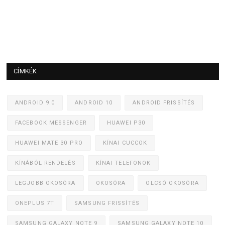
CÍMKÉK
ANDROID 9.0
ANDROID 10
ANDROID FRISSÍTÉS
FACEBOOK MESSENGER
HUAWEI P30
HUAWEI MATE 30 PRO
KÍNAI CUCCOK
KÍNÁBÓL RENDELÉS
KÍNAI TELEFONOK
LEGJOBB OKOSÓRA
OKOSÓRA
OLCSÓ OKOSÓRA
ONEPLUS 7T
SAMSUNG FRISSÍTÉS
SAMSUNG GALAXY NOTE 9
SAMSUNG GALAXY NOTE 10