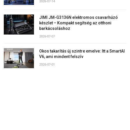
2026-07-14
JIMI JM-G3136N elektromos csavarhúzó
készlet – Kompakt segítség az otthoni
barkácsoláshoz
2026-07-07
Okos takarítás új szintre emelve: Itt a SmartAI
V6, ami mindent felszív
2026-07-01