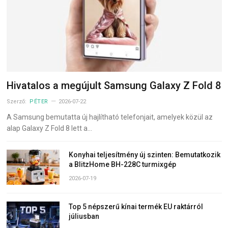
Hivatalos a megújult Samsung Galaxy Z Fold 8
Szerző:
PÉTER
2026-07-22
A Samsung bemutatta új hajlítható telefonjait, amelyek közül az
alap Galaxy Z Fold 8 lett a…
Konyhai teljesítmény új szinten: Bemutatkozik
a BlitzHome BH-228C turmixgép
2026-07-19
Top 5 népszerű kínai termék EU raktárról
júliusban