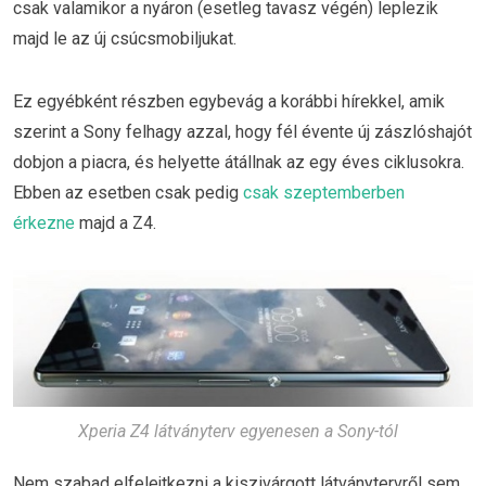
csak valamikor a nyáron (esetleg tavasz végén) leplezik
majd le az új csúcsmobiljukat.
Ez egyébként részben egybevág a korábbi hírekkel, amik
szerint a Sony felhagy azzal, hogy fél évente új zászlóshajót
dobjon a piacra, és helyette átállnak az egy éves ciklusokra.
Ebben az esetben csak pedig
csak szeptemberben
érkezne
majd a Z4.
Xperia Z4 látványterv egyenesen a Sony-tól
Nem szabad elfelejtkezni a kiszivárgott látványtervről sem,