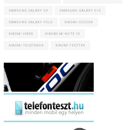
SAMSUNG GALAXY S9
SAMSUNG GALAXY S10
SAMSUNG GALAXY FOLD
XIAOMI CUCCOK
XIAOMI HÍREK
XIAOMI MI NOTE 10
XIAOMI TELEFONOK
XIAOMI TESZTEK