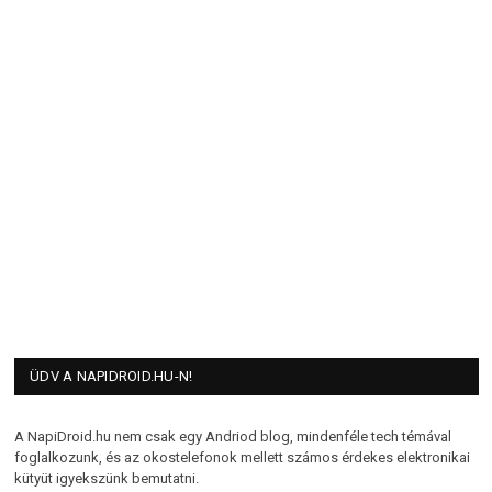
ÜDV A NAPIDROID.HU-N!
A NapiDroid.hu nem csak egy Andriod blog, mindenféle tech témával
foglalkozunk, és az okostelefonok mellett számos érdekes elektronikai
kütyüt igyekszünk bemutatni.