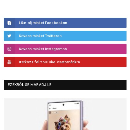
Like-olj minket Facebookon
Kövess minket Twitteren
Kövess minket Instagramon
Iratkozz fel YouTube-csatornánkra
EZEKRŐL SE MARADJ LE