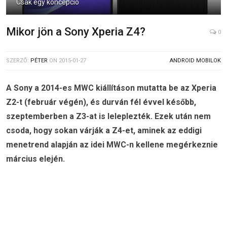
Csak egy koncepció
Mikor jön a Sony Xperia Z4?
0
SZERZŐ:
PÉTER
ON
2015-01-27
ANDROID MOBILOK
A Sony a 2014-es MWC kiállításon mutatta be az Xperia
Z2-t (február végén), és durván fél évvel később,
szeptemberben a Z3-at is leleplezték. Ezek után nem
csoda, hogy sokan várják a Z4-et, aminek az eddigi
menetrend alapján az idei MWC-n kellene megérkeznie
március elején.