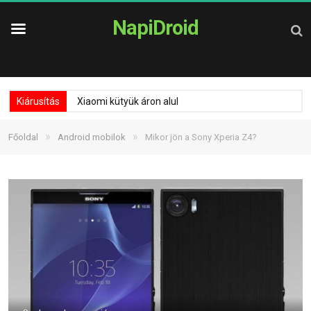
NapiDroid
Kiárusítás
Xiaomi kütyük áron alul
»
»
Főoldal
Android mobilok
Mikor jön a Sony Xperia Z4?