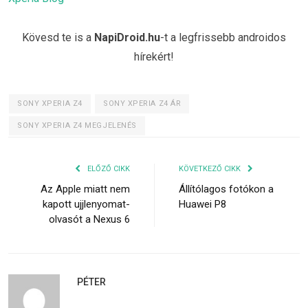
Kövesd te is a
NapiDroid.hu
-t a legfrissebb androidos
hírekért!
SONY XPERIA Z4
SONY XPERIA Z4 ÁR
SONY XPERIA Z4 MEGJELENÉS
ELŐZŐ CIKK
KÖVETKEZŐ CIKK
Az Apple miatt nem
Állítólagos fotókon a
kapott ujjlenyomat-
Huawei P8
olvasót a Nexus 6
PÉTER