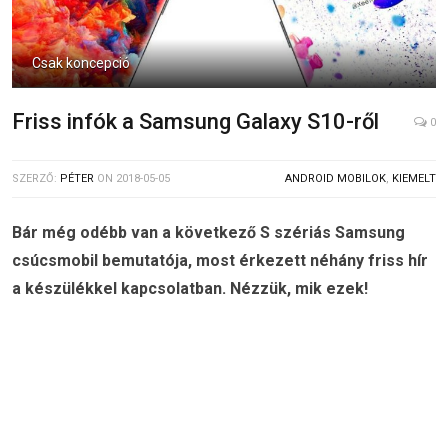
Csak koncepció
Friss infók a Samsung Galaxy S10-ről
0
SZERZŐ:
PÉTER
ON
2018-05-05
ANDROID MOBILOK
,
KIEMELT
Bár még odébb van a következő S szériás Samsung
csúcsmobil bemutatója, most érkezett néhány friss hír
a készülékkel kapcsolatban. Nézzük, mik ezek!