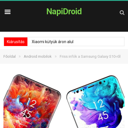
NapiDroid
Kiárusítás
Xiaomi kütyük áron alul
»
»
Főoldal
Android mobilok
Friss infók a Samsung Galaxy S10-ről