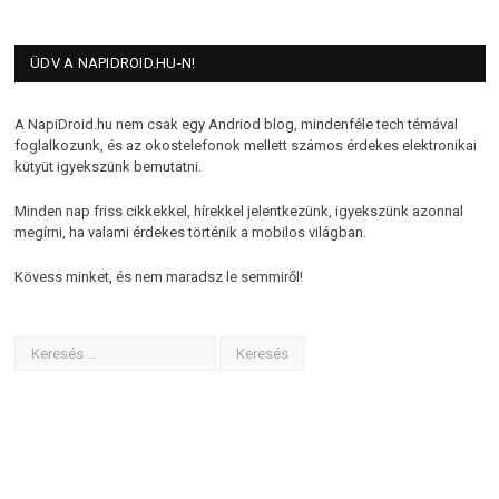
ÜDV A NAPIDROID.HU-N!
A NapiDroid.hu nem csak egy Andriod blog, mindenféle tech témával
foglalkozunk, és az okostelefonok mellett számos érdekes elektronikai
kütyüt igyekszünk bemutatni.
Minden nap friss cikkekkel, hírekkel jelentkezünk, igyekszünk azonnal
megírni, ha valami érdekes történik a mobilos világban.
Kövess minket, és nem maradsz le semmiről!