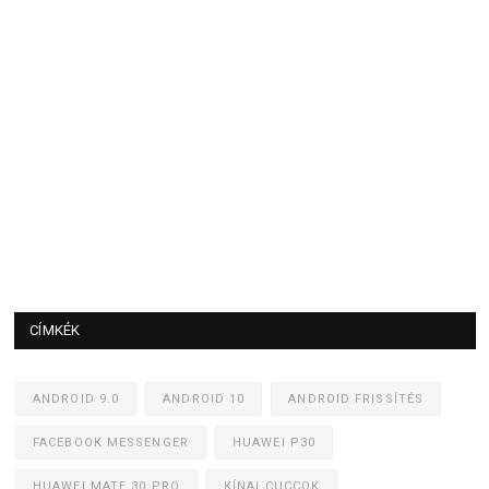
CÍMKÉK
ANDROID 9.0
ANDROID 10
ANDROID FRISSÍTÉS
FACEBOOK MESSENGER
HUAWEI P30
HUAWEI MATE 30 PRO
KÍNAI CUCCOK