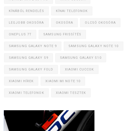
KÍNÁBÓL RENDELÉS
KÍNAI TELEFONOK
LEGJOBB OKOSÓRA
OKOSÓRA
OLCSÓ OKOSÓRA
ONEPLUS 7T
SAMSUNG FRISSÍTÉS
SAMSUNG GALAXY NOTE 9
SAMSUNG GALAXY NOTE 10
SAMSUNG GALAXY S9
SAMSUNG GALAXY S10
SAMSUNG GALAXY FOLD
XIAOMI CUCCOK
XIAOMI HÍREK
XIAOMI MI NOTE 10
XIAOMI TELEFONOK
XIAOMI TESZTEK