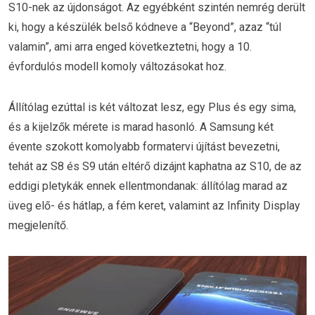
S10-nek az újdonságot. Az egyébként szintén nemrég derült
ki, hogy a készülék belső kódneve a “Beyond”, azaz “túl
valamin”, ami arra enged következtetni, hogy a 10.
évfordulós modell komoly változásokat hoz.
Állítólag ezúttal is két változat lesz, egy Plus és egy sima,
és a kijelzők mérete is marad hasonló. A Samsung két
évente szokott komolyabb formatervi újítást bevezetni,
tehát az S8 és S9 után eltérő dizájnt kaphatna az S10, de az
eddigi pletykák ennek ellentmondanak: állítólag marad az
üveg elő- és hátlap, a fém keret, valamint az Infinity Display
megjelenítő.