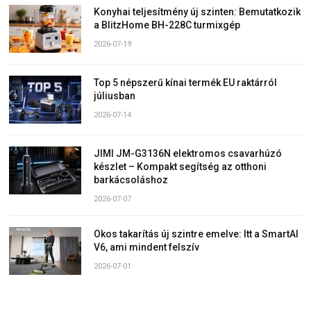
Konyhai teljesítmény új szinten: Bemutatkozik
a BlitzHome BH-228C turmixgép
2026-07-19
Top 5 népszerű kínai termék EU raktárról
júliusban
2026-07-14
JIMI JM-G3136N elektromos csavarhúzó
készlet – Kompakt segítség az otthoni
barkácsoláshoz
2026-07-07
Okos takarítás új szintre emelve: Itt a SmartAI
V6, ami mindent felszív
2026-07-01