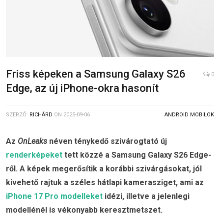
Friss képeken a Samsung Galaxy S26
0
Edge, az új iPhone-okra hasonít
SZERZŐ:
RICHÁRD
ON
2025-09-06
ANDROID MOBILOK
Az
OnLeaks
néven ténykedő szivárogtató új
renderképeket
tett közzé a Samsung Galaxy S26 Edge-
ről. A képek megerősítik a korábbi szivárgásokat, jól
kivehető rajtuk a széles hátlapi kamerasziget, ami az
iPhone 17 Pro modelleket
idézi, illetve a jelenlegi
modellénél is vékonyabb keresztmetszet.