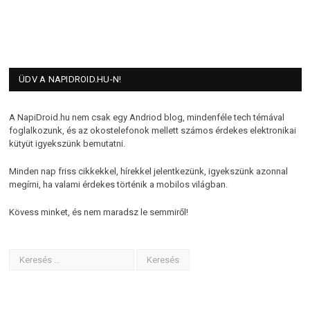
ÜDV A NAPIDROID.HU-N!
A NapiDroid.hu nem csak egy Andriod blog, mindenféle tech témával
foglalkozunk, és az okostelefonok mellett számos érdekes elektronikai
kütyüt igyekszünk bemutatni.
Minden nap friss cikkekkel, hírekkel jelentkezünk, igyekszünk azonnal
megírni, ha valami érdekes történik a mobilos világban.
Kövess minket, és nem maradsz le semmiről!