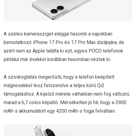
A széles kamerasziget eléggé hasonló a napokban
bemutatkozó iPhone 17 Pro és 17 Pro Max dizájnjára, de
azért nem az Apple találta ki ezt, egyes POCO telefonok
például már évekkel korábban hasonlóan néztek ki.
A szivárogtatás megerősíti, hogy a telefon beépített
mágnesekkel lesz felszerelve a teljes körű Qi2
támogatáshoz. A kijelző mérete várhatóan nem fog változni,
marad a 6,7 colos képátló. Mérsékelten jó hír, hogy a 3900
mAh-s akkumulátort egy 4200 mAh-s fogja felváltani.