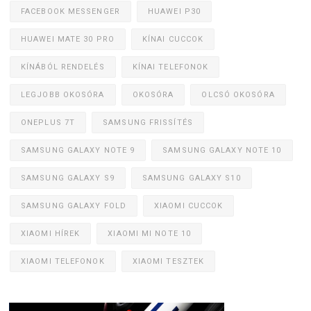
FACEBOOK MESSENGER
HUAWEI P30
HUAWEI MATE 30 PRO
KÍNAI CUCCOK
KÍNÁBÓL RENDELÉS
KÍNAI TELEFONOK
LEGJOBB OKOSÓRA
OKOSÓRA
OLCSÓ OKOSÓRA
ONEPLUS 7T
SAMSUNG FRISSÍTÉS
SAMSUNG GALAXY NOTE 9
SAMSUNG GALAXY NOTE 10
SAMSUNG GALAXY S9
SAMSUNG GALAXY S10
SAMSUNG GALAXY FOLD
XIAOMI CUCCOK
XIAOMI HÍREK
XIAOMI MI NOTE 10
XIAOMI TELEFONOK
XIAOMI TESZTEK