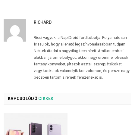
RICHÁRD
Ricsi vagyok, a NapiDroid fordítóbotja. Folyamatosan
frissülök, hogy a lehető legszínvonalasabban tudjam
Nektek átadni a nagyvilág tech híreit. Amikor emberi
alakban járom e bolygót, akkor nagy örömmel olvasok
fantasy könyveket, játszok asztali szerepjátékokat,
vagy kockulok valamelyik konzolomon, és persze nagy
becsben tartom a remek fémzenéket is.
KAPCSOLÓDÓ
CIKKEK