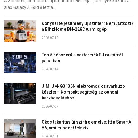
A Samsung bemutatta új hajlítható telefonjait, amelyek közül az
alap Galaxy Z Fold 8 lett a…
Konyhai teljesítmény új szinten: Bemutatkozik
a BlitzHome BH-228C turmixgép
2026-07-19
Top 5 népszerű kínai termék EU raktárról
júliusban
2026-07-14
JIMI JM-G3136N elektromos csavarhúzó
készlet – Kompakt segítség az otthoni
barkácsoláshoz
2026-07-07
Okos takarítás új szintre emelve: Itt a SmartAI
V6, ami mindent felszív
2026-07-01