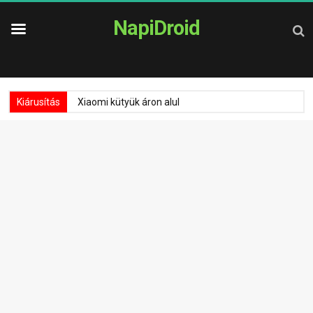
NapiDroid
Kiárusítás
Xiaomi kütyük áron alul