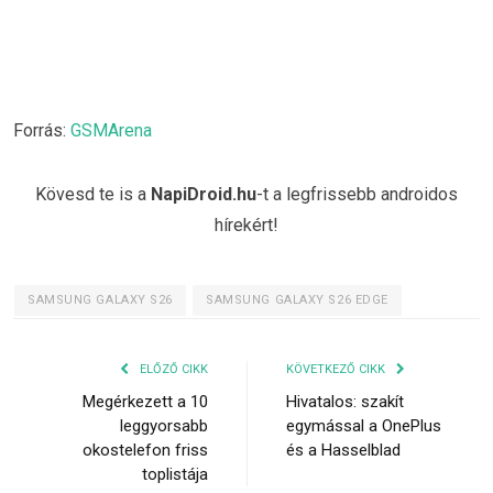
Forrás:
GSMArena
Kövesd te is a
NapiDroid.hu
-t a legfrissebb androidos
hírekért!
SAMSUNG GALAXY S26
SAMSUNG GALAXY S26 EDGE
ELŐZŐ CIKK
KÖVETKEZŐ CIKK
Megérkezett a 10
Hivatalos: szakít
leggyorsabb
egymással a OnePlus
okostelefon friss
és a Hasselblad
toplistája