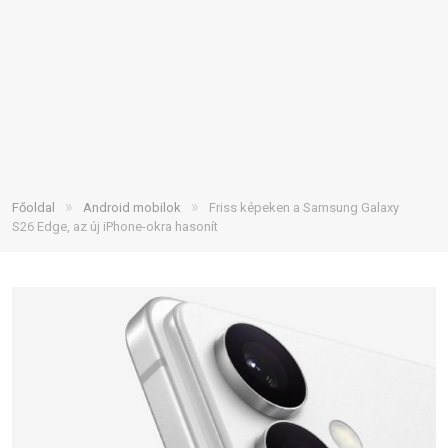
»
»
Főoldal
Android mobilok
Friss képeken a Samsung Galaxy
S26 Edge, az új iPhone-okra hasonít