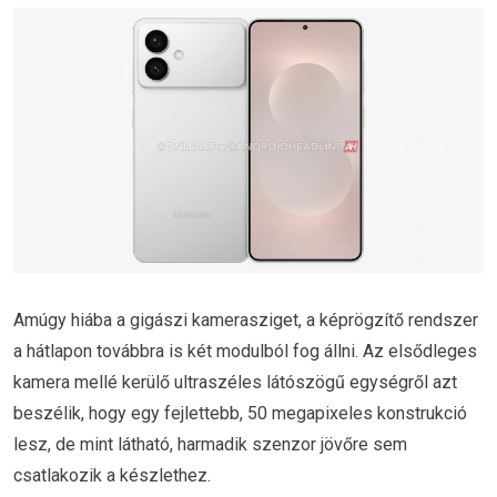
Amúgy hiába a gigászi kamerasziget, a képrögzítő rendszer
a hátlapon továbbra is két modulból fog állni. Az elsődleges
kamera mellé kerülő ultraszéles látószögű egységről azt
beszélik, hogy egy fejlettebb, 50 megapixeles konstrukció
lesz, de mint látható, harmadik szenzor jövőre sem
csatlakozik a készlethez.