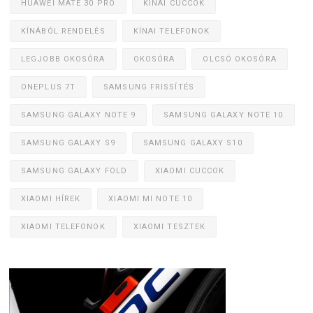
HUAWEI MATE 30 PRO
KÍNAI CUCCOK
KÍNÁBÓL RENDELÉS
KÍNAI TELEFONOK
LEGJOBB OKOSÓRA
OKOSÓRA
OLCSÓ OKOSÓRA
ONEPLUS 7T
SAMSUNG FRISSÍTÉS
SAMSUNG GALAXY NOTE 9
SAMSUNG GALAXY NOTE 10
SAMSUNG GALAXY S9
SAMSUNG GALAXY S10
SAMSUNG GALAXY FOLD
XIAOMI CUCCOK
XIAOMI HÍREK
XIAOMI MI NOTE 10
XIAOMI TELEFONOK
XIAOMI TESZTEK