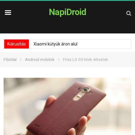
NapiDroid
Kiárusítás
Xiaomi kütyük áron alul
»
»
Főoldal
Android mobilok
Friss LG G5 hírek érkeztek