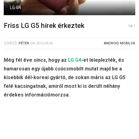
LG G4
Friss LG G5 hírek érkeztek
1
SZERZŐ:
PÉTER
ON
2015-09-26
ANDROID MOBILOK
Még fél éve sincs, hogy az
LG G4
-et leleplezték, és
hamarosan egy újabb csúcsmobilt mutat majd be a
kisebbik dél-koreai gyártó, de sokan máris az LG G5
felé kacsingatnak, amiről most ki is derült néhány
érdekes információmorzsa.