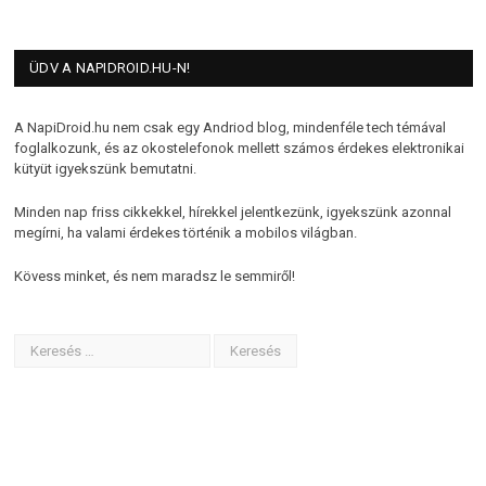
ÜDV A NAPIDROID.HU-N!
A NapiDroid.hu nem csak egy Andriod blog, mindenféle tech témával
foglalkozunk, és az okostelefonok mellett számos érdekes elektronikai
kütyüt igyekszünk bemutatni.
Minden nap friss cikkekkel, hírekkel jelentkezünk, igyekszünk azonnal
megírni, ha valami érdekes történik a mobilos világban.
Kövess minket, és nem maradsz le semmiről!