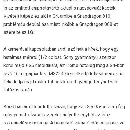
is az említett chipsetgyártó aktuális nagyágyúját kapták.
Kivételt képez ez alól a G4, amibe a Snapdragon 810
problémás debütálása miatt inkább a Snapdragon 808-at
szerelte az LG.
A kamerával kapcsolatban arról szólnak a hírek, hogy egy
hatalmas méretű (1/2 colos), Sony gyártmányú szenzor
kerül majd a G5 hátoldalára, ami remélhetőleg még a G4-ben
lévő 16 megapixeles IMX234 kiemelkedő teljesítményét is
felül tudja majd múlni, többek között gyenge fénynél való
fotózás során.
Korábban arról lehetett olvasni, hogy az LG a G5-be sem fog
ujjlenyomat-olvasót szerelni, helyette egyből az írisz-
szkennelésre ugranak. A bemutató várható időpontja persze