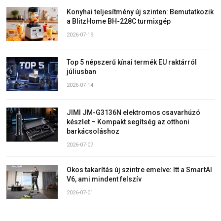
Konyhai teljesítmény új szinten: Bemutatkozik
a BlitzHome BH-228C turmixgép
2026-07-19
Top 5 népszerű kínai termék EU raktárról
júliusban
2026-07-14
JIMI JM-G3136N elektromos csavarhúzó
készlet – Kompakt segítség az otthoni
barkácsoláshoz
2026-07-07
Okos takarítás új szintre emelve: Itt a SmartAI
V6, ami mindent felszív
2026-07-01