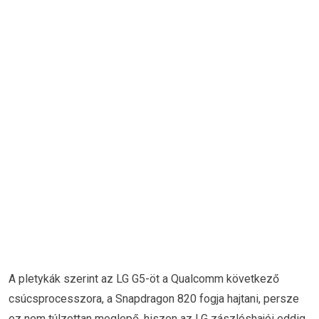
A pletykák szerint az LG G5-öt a Qualcomm következő
csúcsprocesszora, a Snapdragon 820 fogja hajtani, persze
ez nem túlzottan meglepő, hiszen az LG zászlóshajói eddig