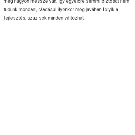
még nagyon messze van, így egyelőre semmi biztosat nem
tudunk mondani, ráadásul ilyenkor még javában folyik a
fejlesztés, azaz sok minden változhat.