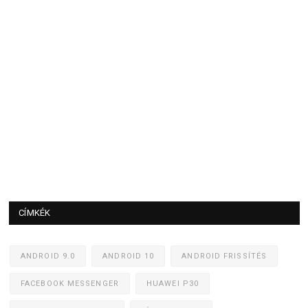
CÍMKÉK
ANDROID 9.0
ANDROID 10
ANDROID FRISSÍTÉS
FACEBOOK MESSENGER
HUAWEI P30