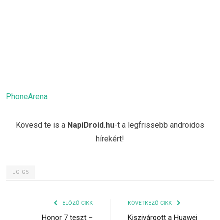
PhoneArena
Kövesd te is a
NapiDroid.hu
-t a legfrissebb androidos
hírekért!
LG G5
ELŐZŐ CIKK
KÖVETKEZŐ CIKK
Honor 7 teszt –
Kiszivárgott a Huawei