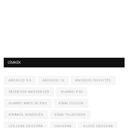
CÍMKÉK
ANDROID 9.0
ANDROID 10
ANDROID FRISSÍTÉS
FACEBOOK MESSENGER
HUAWEI P30
HUAWEI MATE 30 PRO
KÍNAI CUCCOK
KÍNÁBÓL RENDELÉS
KÍNAI TELEFONOK
LEGJOBB OKOSÓRA
OKOSÓRA
OLCSÓ OKOSÓRA