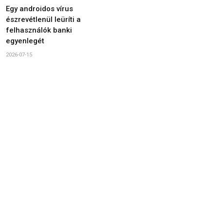
Egy androidos vírus
észrevétlenül leüríti a
felhasználók banki
egyenlegét
2026-07-15