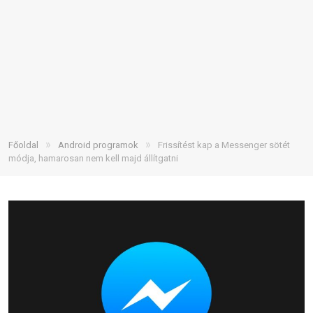
»
»
Főoldal
Android programok
Frissítést kap a Messenger sötét
módja, hamarosan nem kell majd állítgatni