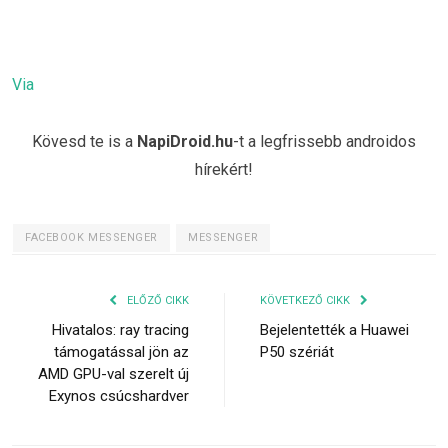
Via
Kövesd te is a
NapiDroid.hu
-t a legfrissebb androidos
hírekért!
FACEBOOK MESSENGER
MESSENGER
ELŐZŐ CIKK
KÖVETKEZŐ CIKK
Hivatalos: ray tracing
Bejelentették a Huawei
támogatással jön az
P50 szériát
AMD GPU-val szerelt új
Exynos csúcshardver