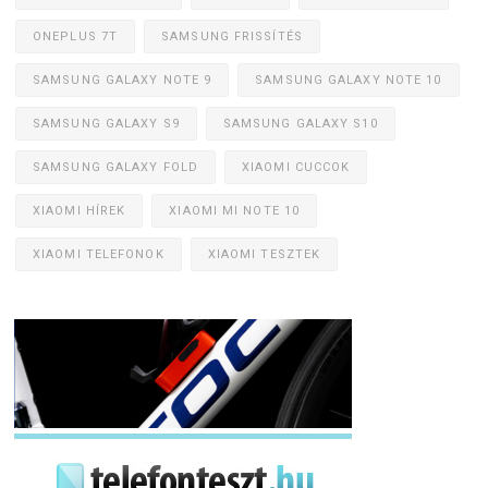
ONEPLUS 7T
SAMSUNG FRISSÍTÉS
SAMSUNG GALAXY NOTE 9
SAMSUNG GALAXY NOTE 10
SAMSUNG GALAXY S9
SAMSUNG GALAXY S10
SAMSUNG GALAXY FOLD
XIAOMI CUCCOK
XIAOMI HÍREK
XIAOMI MI NOTE 10
XIAOMI TELEFONOK
XIAOMI TESZTEK