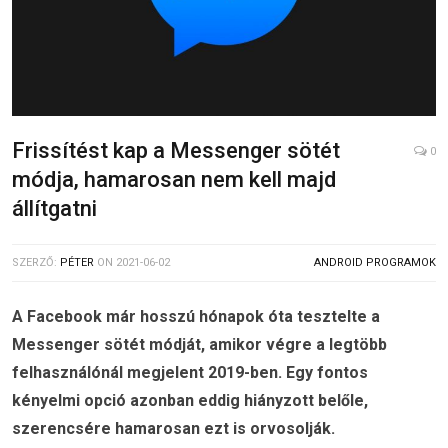
Frissítést kap a Messenger sötét
0
módja, hamarosan nem kell majd
állítgatni
SZERZŐ:
PÉTER
ON
2021-06-02
ANDROID PROGRAMOK
A Facebook már hosszú hónapok óta tesztelte a
Messenger sötét módját, amikor végre a legtöbb
felhasználónál megjelent 2019-ben. Egy fontos
kényelmi opció azonban eddig hiányzott belőle,
szerencsére hamarosan ezt is orvosolják.