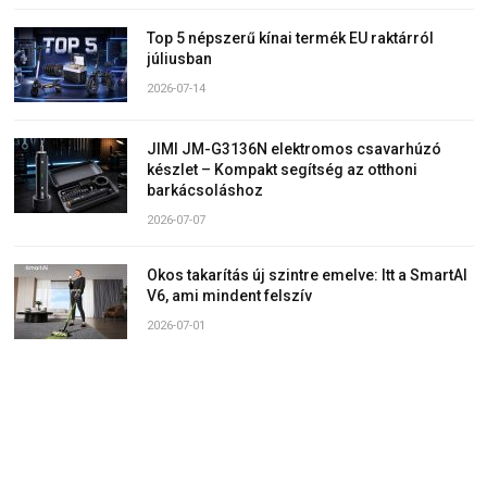
Top 5 népszerű kínai termék EU raktárról
júliusban
2026-07-14
JIMI JM-G3136N elektromos csavarhúzó
készlet – Kompakt segítség az otthoni
barkácsoláshoz
2026-07-07
Okos takarítás új szintre emelve: Itt a SmartAI
V6, ami mindent felszív
2026-07-01