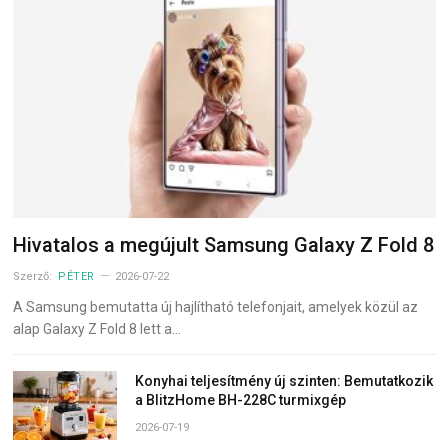
Hivatalos a megújult Samsung Galaxy Z Fold 8
Szerző:
PÉTER
2026-07-22
A Samsung bemutatta új hajlítható telefonjait, amelyek közül az
alap Galaxy Z Fold 8 lett a…
Konyhai teljesítmény új szinten: Bemutatkozik
a BlitzHome BH-228C turmixgép
2026-07-19