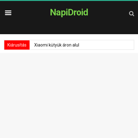
NapiDroid
Kiárusítás
Xiaomi kütyük áron alul