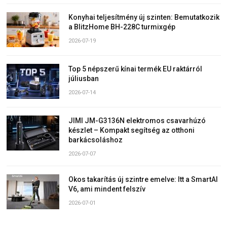
Konyhai teljesítmény új szinten: Bemutatkozik
a BlitzHome BH-228C turmixgép
2026-07-19
Top 5 népszerű kínai termék EU raktárról
júliusban
2026-07-14
JIMI JM-G3136N elektromos csavarhúzó
készlet – Kompakt segítség az otthoni
barkácsoláshoz
2026-07-07
Okos takarítás új szintre emelve: Itt a SmartAI
V6, ami mindent felszív
2026-07-01