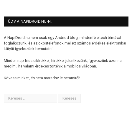
ÜDV A NAPIDROID.HU-N!
A NapiDroid.hu nem csak egy Andriod blog, mindenféle tech témával
foglalkozunk, és az okostelefonok mellett számos érdekes elektronikai
kütyüt igyekszünk bemutatni.
Minden nap friss cikkekkel, hírekkel jelentkezünk, igyekszünk azonnal
megírni, ha valami érdekes történik a mobilos világban.
Kövess minket, és nem maradsz le semmiről!