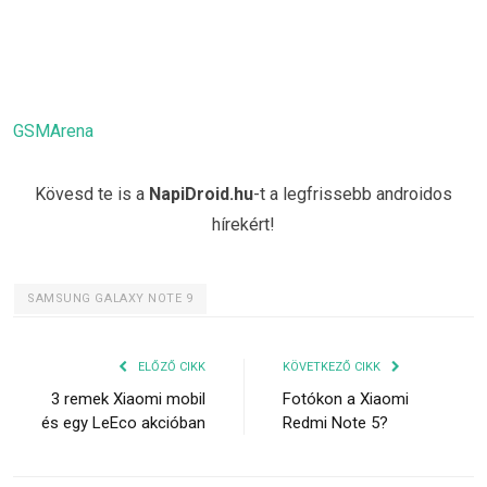
GSMArena
Kövesd te is a
NapiDroid.hu
-t a legfrissebb androidos
hírekért!
SAMSUNG GALAXY NOTE 9
ELŐZŐ CIKK
KÖVETKEZŐ CIKK
3 remek Xiaomi mobil
Fotókon a Xiaomi
és egy LeEco akcióban
Redmi Note 5?