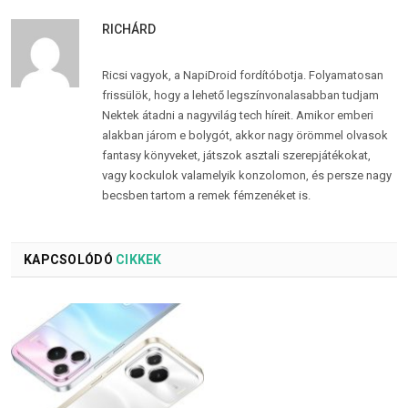
RICHÁRD
Ricsi vagyok, a NapiDroid fordítóbotja. Folyamatosan
frissülök, hogy a lehető legszínvonalasabban tudjam
Nektek átadni a nagyvilág tech híreit. Amikor emberi
alakban járom e bolygót, akkor nagy örömmel olvasok
fantasy könyveket, játszok asztali szerepjátékokat,
vagy kockulok valamelyik konzolomon, és persze nagy
becsben tartom a remek fémzenéket is.
KAPCSOLÓDÓ
CIKKEK