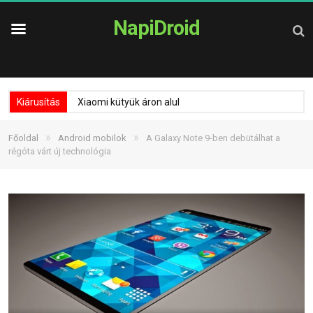
NapiDroid
Kiárusítás
Xiaomi kütyük áron alul
»
»
Főoldal
Android mobilok
A Galaxy Note 9-ben debütálhat a
régóta várt új technológia