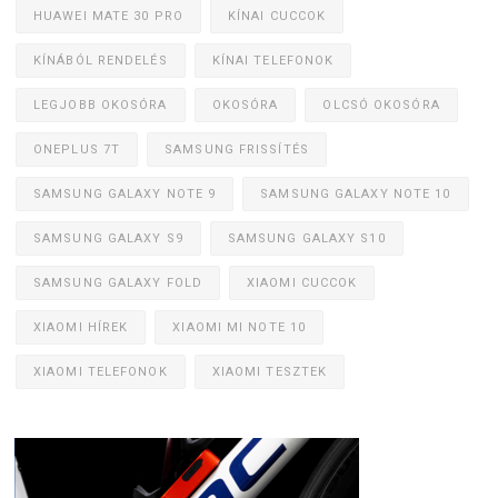
HUAWEI MATE 30 PRO
KÍNAI CUCCOK
KÍNÁBÓL RENDELÉS
KÍNAI TELEFONOK
LEGJOBB OKOSÓRA
OKOSÓRA
OLCSÓ OKOSÓRA
ONEPLUS 7T
SAMSUNG FRISSÍTÉS
SAMSUNG GALAXY NOTE 9
SAMSUNG GALAXY NOTE 10
SAMSUNG GALAXY S9
SAMSUNG GALAXY S10
SAMSUNG GALAXY FOLD
XIAOMI CUCCOK
XIAOMI HÍREK
XIAOMI MI NOTE 10
XIAOMI TELEFONOK
XIAOMI TESZTEK