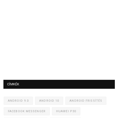
CÍMKÉK
ANDROID 9.0
ANDROID 10
ANDROID FRISSÍTÉS
FACEBOOK MESSENGER
HUAWEI P30