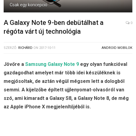
Csak egy koncepció
A Galaxy Note 9-ben debütálhat a
0
régóta várt új technológia
SZERZŐ:
RICHÁRD
ON
2017-10-11
ANDROID MOBILOK
Jövőre a
Samsung Galaxy Note 9
egy olyan funkcióval
gazdagodhat amelyet már több idei készüléknek is
megjósoltak, de aztán végül mégsem lett a dologból
semmi. A kijelzőbe épített ujjlenyomat-olvasóról van
szó, ami kimaradt a Galaxy S8, a Galaxy Note 8, de még
az Apple iPhone X megjelenítőjéből is.