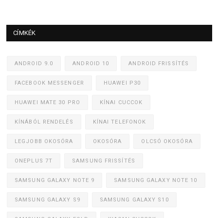
CÍMKÉK
ANDROID 9.0
ANDROID 10
ANDROID FRISSÍTÉS
FACEBOOK MESSENGER
HUAWEI P30
HUAWEI MATE 30 PRO
KÍNAI CUCCOK
KÍNÁBÓL RENDELÉS
KÍNAI TELEFONOK
LEGJOBB OKOSÓRA
OKOSÓRA
OLCSÓ OKOSÓRA
ONEPLUS 7T
SAMSUNG FRISSÍTÉS
SAMSUNG GALAXY NOTE 9
SAMSUNG GALAXY NOTE 10
SAMSUNG GALAXY S9
SAMSUNG GALAXY S10