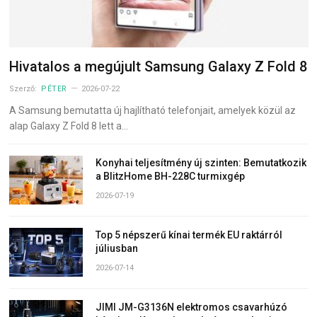
Hivatalos a megújult Samsung Galaxy Z Fold 8
Szerző:
PÉTER
2026-07-22
A Samsung bemutatta új hajlítható telefonjait, amelyek közül az
alap Galaxy Z Fold 8 lett a…
Konyhai teljesítmény új szinten: Bemutatkozik
a BlitzHome BH-228C turmixgép
2026-07-19
Top 5 népszerű kínai termék EU raktárról
júliusban
2026-07-14
JIMI JM-G3136N elektromos csavarhúzó