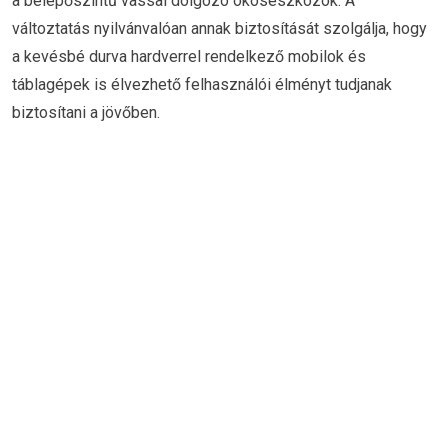
a belépőszintű vassal dolgozó okoseszközök. A
változtatás nyilvánvalóan annak biztosítását szolgálja, hogy
a kevésbé durva hardverrel rendelkező mobilok és
táblagépek is élvezhető felhasználói élményt tudjanak
biztosítani a jövőben.