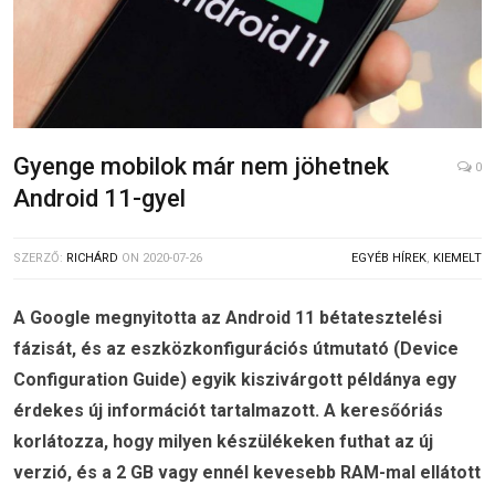
Gyenge mobilok már nem jöhetnek
0
Android 11-gyel
SZERZŐ:
RICHÁRD
ON
2020-07-26
EGYÉB HÍREK
,
KIEMELT
A Google megnyitotta az Android 11 bétatesztelési
fázisát, és az eszközkonfigurációs útmutató (Device
Configuration Guide) egyik kiszivárgott példánya egy
érdekes új információt tartalmazott. A keresőóriás
korlátozza, hogy milyen készülékeken futhat az új
verzió, és a 2 GB vagy ennél kevesebb RAM-mal ellátott