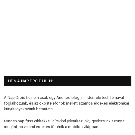
ÜDV A NAPIDROID.HU-N!
A NapiDroid.hu nem csak egy Andriod blog, mindenféle tech témával
foglalkozunk, és az okostelefonok mellett számos érdekes elektronikai
kütyüt igyekszünk bemutatni.
Minden nap friss cikkekkel, hírekkel jelentkezünk, igyekszünk azonnal
megírni, ha valami érdekes történik a mobilos világban.