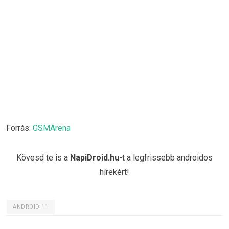
Forrás:
GSMArena
Kövesd te is a
NapiDroid.hu
-t a legfrissebb androidos
hírekért!
ANDROID 11