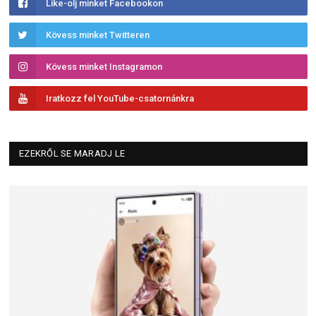
Like-olj minket Facebookon
Kövess minket Twitteren
Kövess minket Instagramon
Iratkozz fel YouTube-csatornánkra
EZEKRŐL SE MARADJ LE