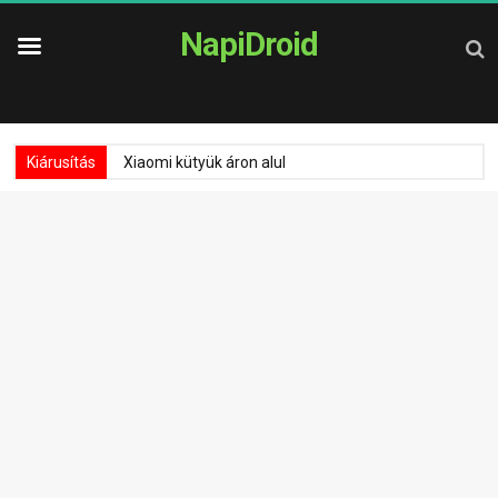
NapiDroid
Kiárusítás
Xiaomi kütyük áron alul