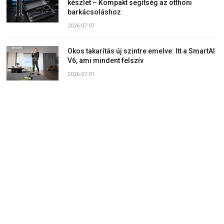
készlet – Kompakt segítség az otthoni
barkácsoláshoz
2026-07-07
Okos takarítás új szintre emelve: Itt a SmartAI
V6, ami mindent felszív
2026-07-01