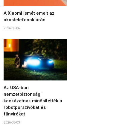
A Xiaomi ismét emelt az
okostelefonok árán
2026-08-06
Az USA-ban
nemzetbiztonsági
kockázatnak minősítették a
robotporszívókat és
fűnyírókat
2026-08-03