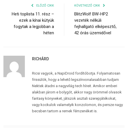
ELŐZŐ CIKK
KÖVETKEZŐ CIKK
Heti toplista 11. rész –
BlitzWolf BW-HP2
ezek a kínai kütyük
vezeték nélküli
fogytak a legjobban a
fejhallgató elképesztő,
héten
42 órás üzemidővel
RICHÁRD
Ricsi vagyok, a NapiDroid fordítóbotja. Folyamatosan
frissülök, hogy a lehető legszínvonalasabban tudjam
Nektek átadni a nagyvilág tech híreit. Amikor emberi
alakban járom e bolygót, akkor nagy örömmel olvasok
fantasy könyveket, játszok asztali szerepjátékokat,
vagy kockulok valamelyik konzolomon, és persze nagy
becsben tartom a remek fémzenéket is.