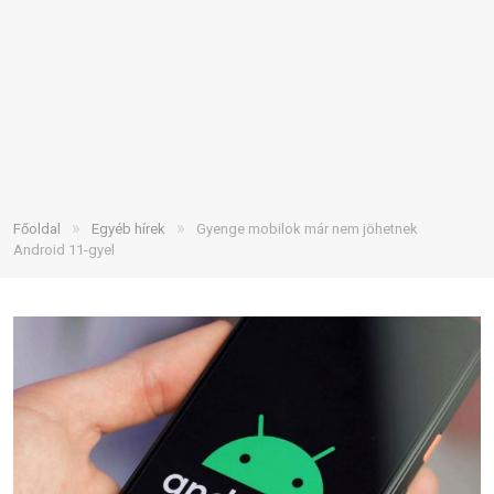
»
»
Főoldal
Egyéb hírek
Gyenge mobilok már nem jöhetnek
Android 11-gyel