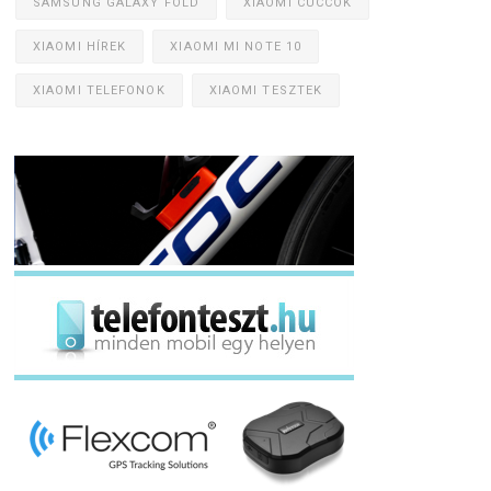
SAMSUNG GALAXY FOLD
XIAOMI CUCCOK
XIAOMI HÍREK
XIAOMI MI NOTE 10
XIAOMI TELEFONOK
XIAOMI TESZTEK