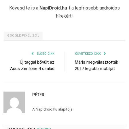
Kövesd te is a
NapiDroid.hu
-t a legfrissebb androidos
hírekért!
GOOGLE PIXEL 2 XL
ELŐZŐ CIKK
KÖVETKEZŐ CIKK
Új taggal bővült az
Máris megválasztották
Asus Zenfone 4 család
2017 legjobb mobilját
PÉTER
A Napidroid.hu alapítója.