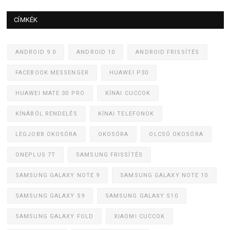
CÍMKÉK
ANDROID 9.0
ANDROID 10
ANDROID FRISSÍTÉS
FACEBOOK MESSENGER
HUAWEI P30
HUAWEI MATE 30 PRO
KÍNAI CUCCOK
KÍNÁBÓL RENDELÉS
KÍNAI TELEFONOK
LEGJOBB OKOSÓRA
OKOSÓRA
OLCSÓ OKOSÓRA
ONEPLUS 7T
SAMSUNG FRISSÍTÉS
SAMSUNG GALAXY NOTE 9
SAMSUNG GALAXY NOTE 10
SAMSUNG GALAXY S9
SAMSUNG GALAXY S10
SAMSUNG GALAXY FOLD
XIAOMI CUCCOK