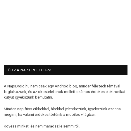
ÜDV A NAPIDROID.HU-N!
A NapiDroid.hu nem csak egy Andriod blog, mindenféle tech témával
foglalkozunk, és az okostelefonok mellett számos érdekes elektronikai
kütyüt igyekszünk bemutatni.
Minden nap friss cikkekkel, hírekkel jelentkezünk, igyekszünk azonnal
megírni, ha valami érdekes történik a mobilos világban.
Kövess minket, és nem maradsz le semmiről!