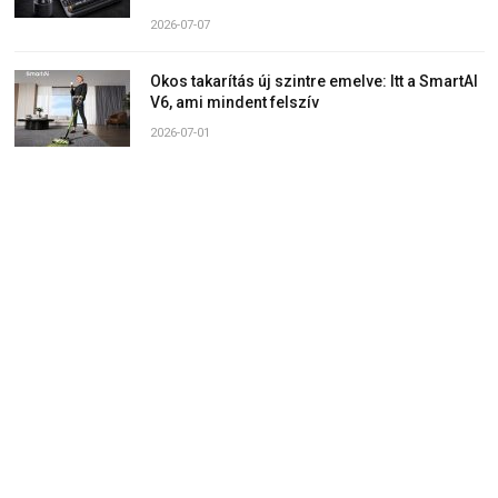
2026-07-07
Okos takarítás új szintre emelve: Itt a SmartAI
V6, ami mindent felszív
2026-07-01