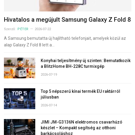
Hivatalos a megújult Samsung Galaxy Z Fold 8
Szerző:
PÉTER
2026-07-22
A Samsung bemutatta új hajlítható telefonjait, amelyek közül az
alap Galaxy Z Fold 8 lett a…
Konyhai teljesítmény új szinten: Bemutatkozik
a BlitzHome BH-228C turmixgép
2026-07-19
Top 5 népszerű kínai termék EU raktárról
júliusban
2026-07-14
JIMI JM-G3136N elektromos csavarhúzó
készlet – Kompakt segítség az otthoni
barkácsoláshoz