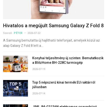
Hivatalos a megújult Samsung Galaxy Z Fold 8
Szerző:
PÉTER
2026-07-22
A Samsung bemutatta új hajlítható telefonjait, amelyek közül az
alap Galaxy Z Fold 8 lett a…
Konyhai teljesítmény új szinten: Bemutatkozik
a BlitzHome BH-228C turmixgép
2026-07-19
Top 5 népszerű kínai termék EU raktárról
júliusban
2026-07-14
JIMI JM-G3136N elektromos csavarhúzó