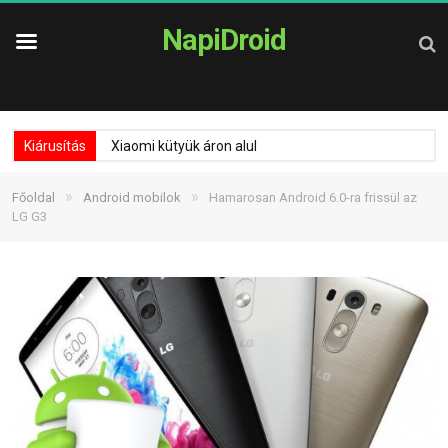
NapiDroid
Kiárusítás
Xiaomi kütyük áron alul
»
»
Főoldal
Android mobilok
Hamarosan Android 6.0-ra frissül az
LG G3