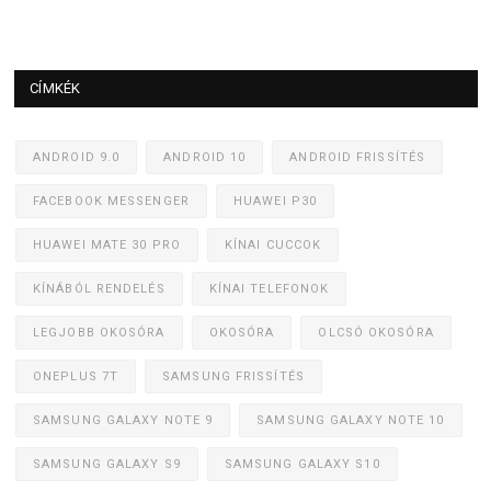
CÍMKÉK
ANDROID 9.0
ANDROID 10
ANDROID FRISSÍTÉS
FACEBOOK MESSENGER
HUAWEI P30
HUAWEI MATE 30 PRO
KÍNAI CUCCOK
KÍNÁBÓL RENDELÉS
KÍNAI TELEFONOK
LEGJOBB OKOSÓRA
OKOSÓRA
OLCSÓ OKOSÓRA
ONEPLUS 7T
SAMSUNG FRISSÍTÉS
SAMSUNG GALAXY NOTE 9
SAMSUNG GALAXY NOTE 10
SAMSUNG GALAXY S9
SAMSUNG GALAXY S10