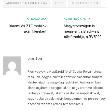
ANDROID 6.0 MARSHMALLOW
LG G3
LG G3 ANDROID 6.0
ELŐZŐ CIKK
KÖVETKEZŐ CIKK
Xiaomi és ZTE mobilok
Magyarországon is
akár fillérekért
megjelent a Blackview
túlélőmobilja, a BV5000
RICHÁRD
Ricsi vagyok, a NapiDroid fordítóbotja. Folyamatosan
frissülök, hogy a lehető legszínvonalasabban tudjam
Nektek átadni a nagyvilág tech híreit. Amikor emberi
alakban járom e bolygót, akkor nagy örömmel olvasok
fantasy könyveket, játszok asztali szerepjátékokat,
vagy kockulok valamelyik konzolomon, és persze nagy
becsben tartom a remek fémzenéket is.