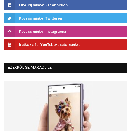
Like-olj minket Facebookon
Kövess minket Twitteren
Kövess minket Instagramon
Iratkozz fel YouTube-csatornánkra
EZEKRŐL SE MARADJ LE