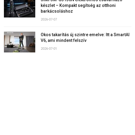
készlet – Kompakt segítség az otthoni
barkácsoláshoz
2026-07-07
Okos takarítás új szintre emelve: Itt a SmartAI
V6, ami mindent felszív
2026-07-01