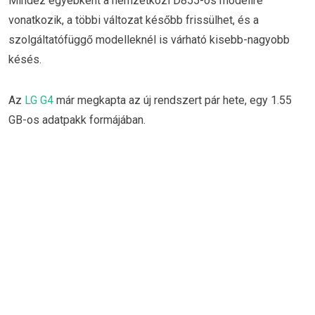
Mindez egyébként a nemzetközi D855-ös modellre
vonatkozik, a többi változat később frissülhet, és a
szolgáltatófüggő modelleknél is várható kisebb-nagyobb
késés.
Az
LG G4
már megkapta az új rendszert pár hete, egy 1.55
GB-os adatpakk formájában.