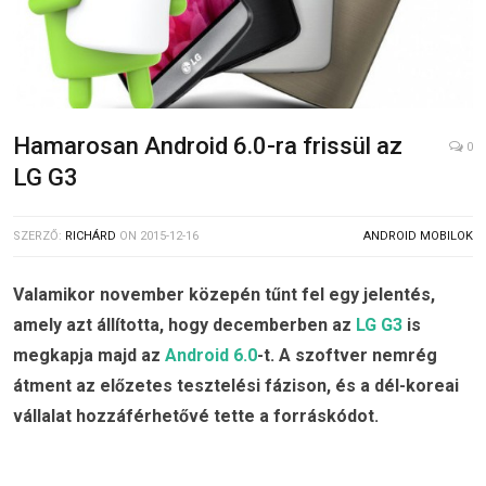
Hamarosan Android 6.0-ra frissül az
0
LG G3
SZERZŐ:
RICHÁRD
ON
2015-12-16
ANDROID MOBILOK
Valamikor november közepén tűnt fel egy jelentés,
amely azt állította, hogy decemberben az
LG G3
is
megkapja majd az
Android 6.0
-t. A szoftver nemrég
átment az előzetes tesztelési fázison, és a dél-koreai
vállalat hozzáférhetővé tette a forráskódot.