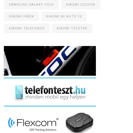
SAMSUNG GALAXY FOLD
XIAOMI CUCCOK
XIAOMI HÍREK
XIAOMI MI NOTE 10
XIAOMI TELEFONOK
XIAOMI TESZTEK