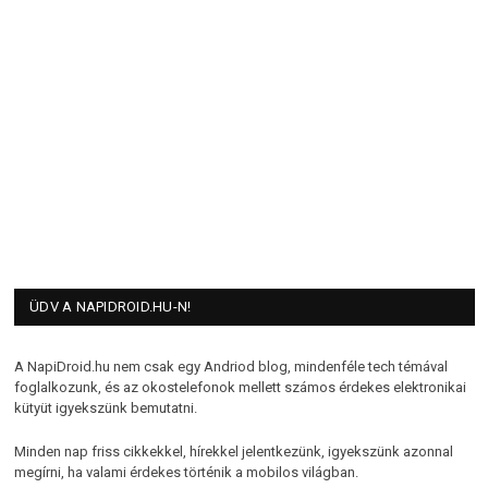
ÜDV A NAPIDROID.HU-N!
A NapiDroid.hu nem csak egy Andriod blog, mindenféle tech témával
foglalkozunk, és az okostelefonok mellett számos érdekes elektronikai
kütyüt igyekszünk bemutatni.
Minden nap friss cikkekkel, hírekkel jelentkezünk, igyekszünk azonnal
megírni, ha valami érdekes történik a mobilos világban.