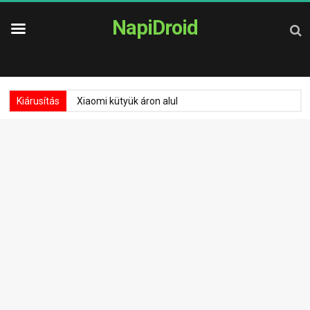
NapiDroid
Kiárusítás
Xiaomi kütyük áron alul