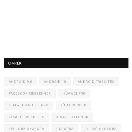
CÍMKÉK
ANDROID 9.0
ANDROID 10
ANDROID FRISSÍTÉS
FACEBOOK MESSENGER
HUAWEI P30
HUAWEI MATE 30 PRO
KÍNAI CUCCOK
KÍNÁBÓL RENDELÉS
KÍNAI TELEFONOK
LEGJOBB OKOSÓRA
OKOSÓRA
OLCSÓ OKOSÓRA