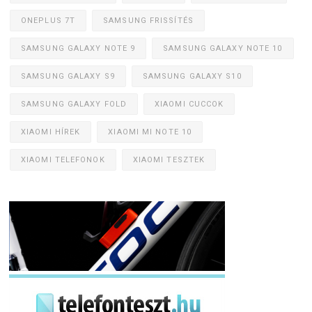
ONEPLUS 7T
SAMSUNG FRISSÍTÉS
SAMSUNG GALAXY NOTE 9
SAMSUNG GALAXY NOTE 10
SAMSUNG GALAXY S9
SAMSUNG GALAXY S10
SAMSUNG GALAXY FOLD
XIAOMI CUCCOK
XIAOMI HÍREK
XIAOMI MI NOTE 10
XIAOMI TELEFONOK
XIAOMI TESZTEK