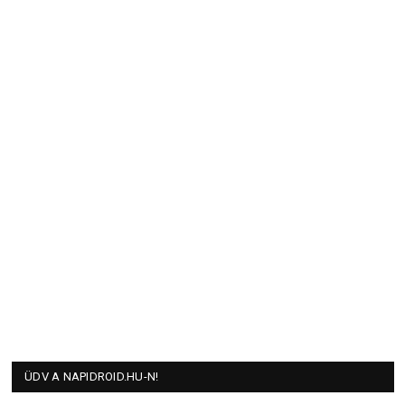
ÜDV A NAPIDROID.HU-N!