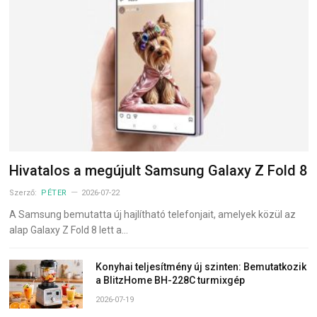
Hivatalos a megújult Samsung Galaxy Z Fold 8
Szerző:
PÉTER
2026-07-22
A Samsung bemutatta új hajlítható telefonjait, amelyek közül az
alap Galaxy Z Fold 8 lett a…
Konyhai teljesítmény új szinten: Bemutatkozik
a BlitzHome BH-228C turmixgép
2026-07-19