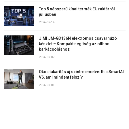
Top 5 népszerű kínai termék EU raktárról
júliusban
2026-07-14
JIMI JM-G3136N elektromos csavarhúzó
készlet – Kompakt segítség az otthoni
barkácsoláshoz
2026-07-07
Okos takarítás új szintre emelve: Itt a SmartAI
V6, ami mindent felszív
2026-07-01