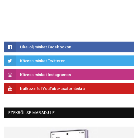
Like-olj minket Facebookon
Kövess minket Twitteren
Kövess minket Instagramon
Iratkozz fel YouTube-csatornánkra
EZEKRŐL SE MARADJ LE