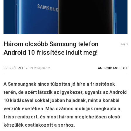
Három olcsóbb Samsung telefon
0
Android 10 frissítése indult meg!
SZERZŐ:
PÉTER
ON
2020-04-12
ANDROID MOBILOK
A Samsungnak nincs túlzottan jó híre a frissítések
terén, de azért látszik az igyekezet, ugyanis az Android
10 kiadásával sokkal jobban haladnak, mint a korábbi
verziók esetében. Más számos mobiljuk megkapta a
friss rendszert, és most három meglehetősen olcsó
készülék csatlakozott a sorhoz.