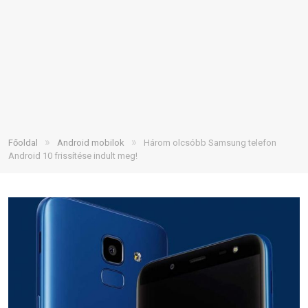
»
»
Főoldal
Android mobilok
Három olcsóbb Samsung telefon
Android 10 frissítése indult meg!