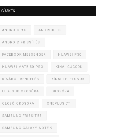
CÍMKÉK
ANDROID 9.0
ANDROID 10
ANDROID FRISSÍTÉS
FACEBOOK MESSENGER
HUAWEI P30
HUAWEI MATE 30 PRO
KÍNAI CUCCOK
KÍNÁBÓL RENDELÉS
KÍNAI TELEFONOK
LEGJOBB OKOSÓRA
OKOSÓRA
OLCSÓ OKOSÓRA
ONEPLUS 7T
SAMSUNG FRISSÍTÉS
SAMSUNG GALAXY NOTE 9