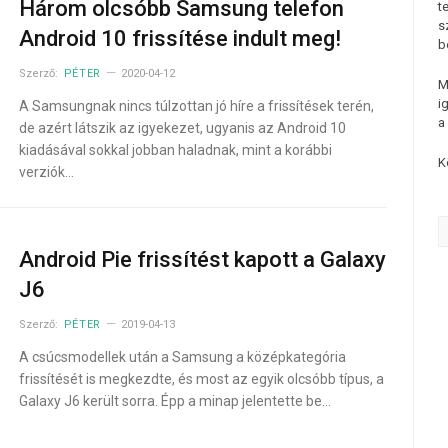
Három olcsóbb Samsung telefon
t
s
Android 10 frissítése indult meg!
b
Szerző:
PÉTER
2020-04-12
M
i
A Samsungnak nincs túlzottan jó híre a frissítések terén,
a
de azért látszik az igyekezet, ugyanis az Android 10
kiadásával sokkal jobban haladnak, mint a korábbi
K
verziók…
Android Pie frissítést kapott a Galaxy
J6
Szerző:
PÉTER
2019-04-13
A csúcsmodellek után a Samsung a középkategória
frissítését is megkezdte, és most az egyik olcsóbb típus, a
Galaxy J6 került sorra. Épp a minap jelentette be…