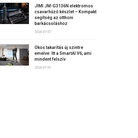
JIMI JM-G3136N elektromos
csavarhúzó készlet – Kompakt
segítség az otthoni
barkácsoláshoz
2026-07-07
Okos takarítás új szintre
emelve: Itt a SmartAI V6, ami
mindent felszív
2026-07-01