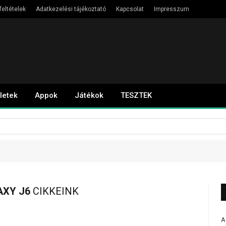
feltételek
Adatkezelési tájékoztató
Kapcsolat
Impresszum
letek
Appok
Játékok
TESZTEK
XY J6
CIKKEINK
A