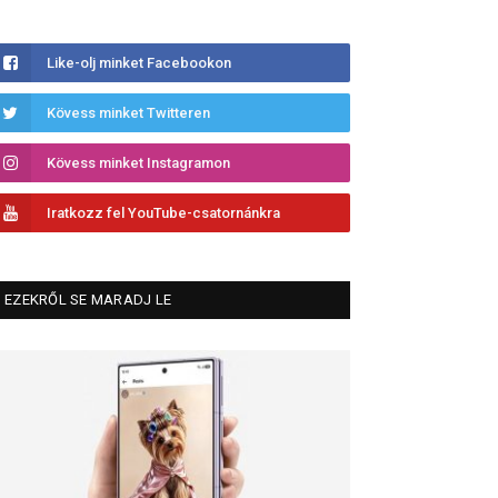
Like-olj minket Facebookon
Kövess minket Twitteren
Kövess minket Instagramon
Iratkozz fel YouTube-csatornánkra
EZEKRŐL SE MARADJ LE