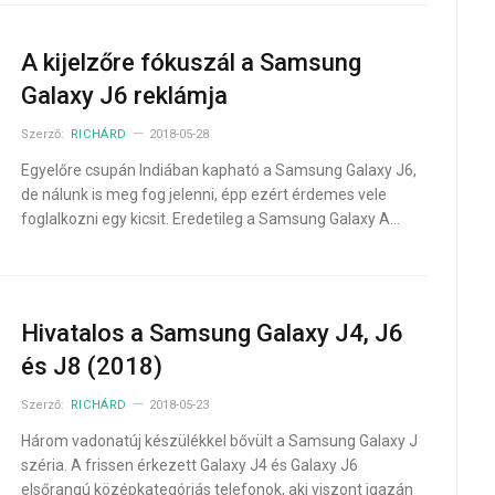
A kijelzőre fókuszál a Samsung
Galaxy J6 reklámja
Szerző:
RICHÁRD
2018-05-28
Egyelőre csupán Indiában kapható a Samsung Galaxy J6,
de nálunk is meg fog jelenni, épp ezért érdemes vele
foglalkozni egy kicsit. Eredetileg a Samsung Galaxy A…
Hivatalos a Samsung Galaxy J4, J6
és J8 (2018)
Szerző:
RICHÁRD
2018-05-23
Három vadonatúj készülékkel bővült a Samsung Galaxy J
széria. A frissen érkezett Galaxy J4 és Galaxy J6
elsőrangú középkategóriás telefonok, aki viszont igazán