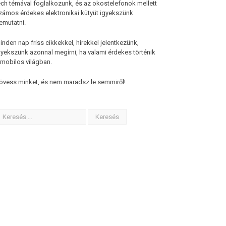
ech témával foglalkozunk, és az okostelefonok mellett
zámos érdekes elektronikai kütyüt igyekszünk
emutatni.
inden nap friss cikkekkel, hírekkel jelentkezünk,
gyekszünk azonnal megírni, ha valami érdekes történik
 mobilos világban.
övess minket, és nem maradsz le semmiről!