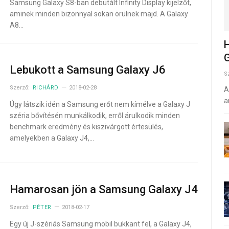
Samsung Galaxy S8-ban debütált Infinity Display kijelzőt,
aminek minden bizonnyal sokan örülnek majd. A Galaxy
A8…
H
G
Lebukott a Samsung Galaxy J6
S
Szerző:
RICHÁRD
2018-02-28
A
a
Úgy látszik idén a Samsung erőt nem kímélve a Galaxy J
széria bővítésén munkálkodik, erről árulkodik minden
benchmark eredmény és kiszivárgott értesülés,
amelyekben a Galaxy J4,…
Hamarosan jön a Samsung Galaxy J4
Szerző:
PÉTER
2018-02-17
Egy új J-szériás Samsung mobil bukkant fel, a Galaxy J4,