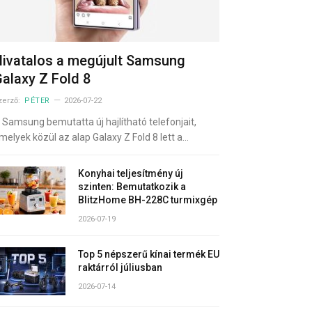
ivatalos a megújult Samsung
alaxy Z Fold 8
zerző:
PÉTER
2026-07-22
 Samsung bemutatta új hajlítható telefonjait,
melyek közül az alap Galaxy Z Fold 8 lett a…
Konyhai teljesítmény új
szinten: Bemutatkozik a
BlitzHome BH-228C turmixgép
2026-07-19
Top 5 népszerű kínai termék EU
raktárról júliusban
2026-07-14