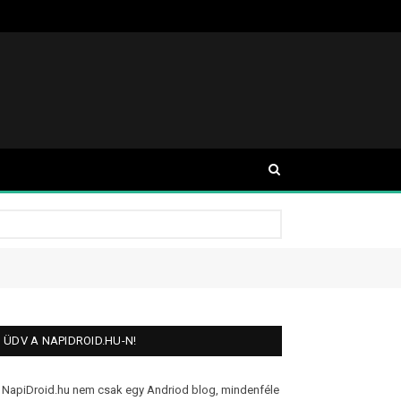
ÜDV A NAPIDROID.HU-N!
 NapiDroid.hu nem csak egy Andriod blog, mindenféle