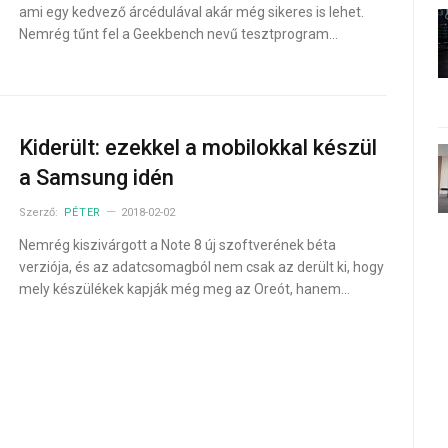
ami egy kedvező árcédulával akár még sikeres is lehet.
Nemrég tűnt fel a Geekbench nevű tesztprogram…
Kiderült: ezekkel a mobilokkal készül
a Samsung idén
Szerző:
PÉTER
2018-02-02
Nemrég kiszivárgott a Note 8 új szoftverének béta
verziója, és az adatcsomagból nem csak az derült ki, hogy
mely készülékek kapják még meg az Oreót, hanem…