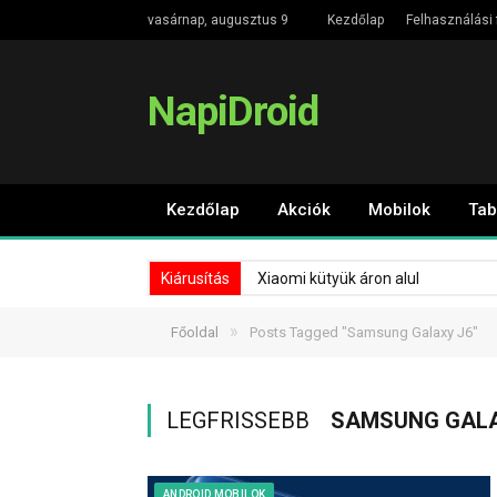
vasárnap, augusztus 9
Kezdőlap
Felhasználási 
NapiDroid
Kezdőlap
Akciók
Mobilok
Tab
Kiárusítás
Xiaomi kütyük áron alul
»
Főoldal
Posts Tagged "Samsung Galaxy J6"
LEGFRISSEBB
SAMSUNG GALA
ANDROID MOBILOK