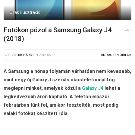
Csak illusztráció
Fotókon pózol a Samsung Galaxy J4
0
(2018)
SZERZŐ:
RICHÁRD
ON
2018-05-08
ANDROID MOBILOK
A Samsung a hónap folyamán várhatóan nem kevesebb,
mint négy új Galaxy J szériás okostelefonnal fog
meglepni minket, amelyek közül a
Galaxy J4
lehet a
legkedvezőbb áron kapható. A telefon először
februárban tűnt fel, amikor tesztelték, most pedig
valaki fotókat készített róla.