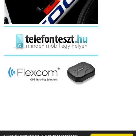
A weboldal sütiket használ. Részletek az adatvédelmi