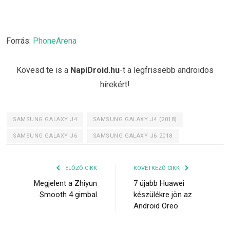
Forrás:
PhoneArena
Kövesd te is a
NapiDroid.hu
-t a legfrissebb androidos
hírekért!
SAMSUNG GALAXY J4
SAMSUNG GALAXY J4 (2018)
SAMSUNG GALAXY J6
SAMSUNG GALAXY J6 2018
ELŐZŐ CIKK
KÖVETKEZŐ CIKK
Megjelent a Zhiyun
7 újabb Huawei
Smooth 4 gimbal
készülékre jön az
Android Oreo