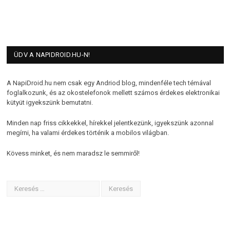
ÜDV A NAPIDROID.HU-N!
A NapiDroid.hu nem csak egy Andriod blog, mindenféle tech témával
foglalkozunk, és az okostelefonok mellett számos érdekes elektronikai
kütyüt igyekszünk bemutatni.
Minden nap friss cikkekkel, hírekkel jelentkezünk, igyekszünk azonnal
megírni, ha valami érdekes történik a mobilos világban.
Kövess minket, és nem maradsz le semmiről!