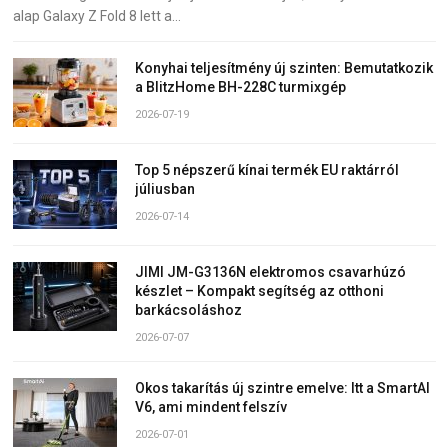
alap Galaxy Z Fold 8 lett a…
Konyhai teljesítmény új szinten: Bemutatkozik
a BlitzHome BH-228C turmixgép
2026-07-19
Top 5 népszerű kínai termék EU raktárról
júliusban
2026-07-14
JIMI JM-G3136N elektromos csavarhúzó
készlet – Kompakt segítség az otthoni
barkácsoláshoz
2026-07-07
Okos takarítás új szintre emelve: Itt a SmartAI
V6, ami mindent felszív
2026-07-01