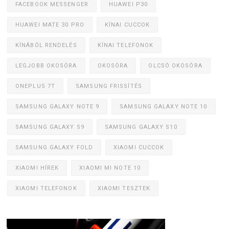
FACEBOOK MESSENGER
HUAWEI P30
HUAWEI MATE 30 PRO
KÍNAI CUCCOK
KÍNÁBÓL RENDELÉS
KÍNAI TELEFONOK
LEGJOBB OKOSÓRA
OKOSÓRA
OLCSÓ OKOSÓRA
ONEPLUS 7T
SAMSUNG FRISSÍTÉS
SAMSUNG GALAXY NOTE 9
SAMSUNG GALAXY NOTE 10
SAMSUNG GALAXY S9
SAMSUNG GALAXY S10
SAMSUNG GALAXY FOLD
XIAOMI CUCCOK
XIAOMI HÍREK
XIAOMI MI NOTE 10
XIAOMI TELEFONOK
XIAOMI TESZTEK