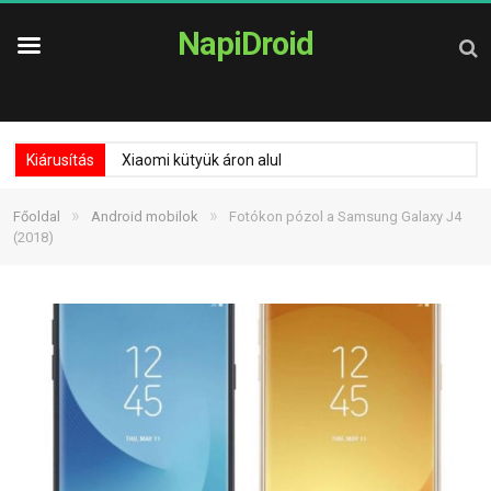
NapiDroid
Kiárusítás
Xiaomi kütyük áron alul
»
»
Főoldal
Android mobilok
Fotókon pózol a Samsung Galaxy J4
(2018)