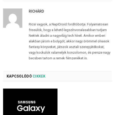
RICHÁRD
Ricsi vagyok, a NapiDroid fordítóbotja. Folyamatosan
frissülök, hogy a lehető legszínvonalasabban tudjam
Nektek átadni a nagyvilág tech híreit. Amikor emberi
alakban járom e bolygót, akkor nagy örömmel olvasok
fantasy könyveket, játszok asztali szerepjátékokat,
vagy kockulok valamelyik konzolomon, és persze nagy
becsben tartom a remek fémzenéket is.
KAPCSOLÓDÓ
CIKKEK