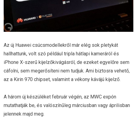
Az új Huawei csúcsmodellekről már elég sok pletykát
hallhattunk, volt szó például tripla hátlapi kameráról és
iPhone X-szerű kijelzőkivágásról, de ezeket egyelőre sem
cáfolni, sem megerősíteni nem tudjuk. Ami biztosra vehető,
az a Kirin 970 chipset, valamint a vékony kávájú kijelző.
A három új készüléket február végén, az MWC expón
mutathatják be, és valószínűleg márciusban vagy áprilisban
jelennek majd meg.