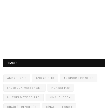
CÍMKÉK
ANDROID 9.0
ANDROID 10
ANDROID FRISSÍTÉS
FACEBOOK MESSENGER
HUAWEI P30
HUAWEI MATE 30 PRO
KÍNAI CUCCOK
KÍNÁBÓL RENDELÉS
KÍNAI TELEFONOK