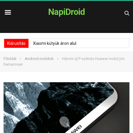
NapiDroid
Kiárusítás
Xiaomi kütyük áron alul
»
»
Főoldal
Android mobilok
Három új P-szériás Huawei mobil jön
hamarosan