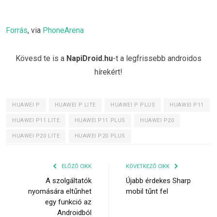
Forrás
, via
PhoneArena
Kövesd te is a
NapiDroid.hu
-t a legfrissebb androidos
hírekért!
HUAWEI P
HUAWEI P LITE
HUAWEI P PLUS
HUAWEI P11
HUAWEI P11 LITE
HUAWEI P11 PLUS
HUAWEI P20
HUAWEI P20 LITE
HUAWEI P20 PLUS
ELŐZŐ CIKK
KÖVETKEZŐ CIKK
A szolgáltatók
Újabb érdekes Sharp
nyomására eltűnhet
mobil tűnt fel
egy funkció az
Androidból