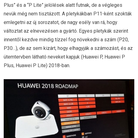
Plus” és a “P Lite” jelölések alatt futnak, de a végleges
nevük még nem tisztázott. A pletykákban P11-ként szokták
emlegetni az új sorozatot, de nagy esély van rá, hogy
változtat az elnevezésen a gyártó. Egyes pletykák szerint
innentől kezdve mindig tízzel fog növekedni a szám (P20,
P30…), de az sem kizárt, hogy elhagyják a számozást, és az
ütemtervben látható neveket kapjuk (Huawei P, Huawei P
Plus, Huawei P Lite) 2018-ban.