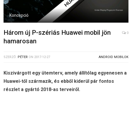
Koncepció
Három új P-szériás Huawei mobil jön
0
hamarosan
SZERZŐ:
PÉTER
ON
2017-12-27
ANDROID MOBILOK
Kiszivárgott egy ütemterv, amely állítólag egyenesen a
Huawei-től származik, és ebből kiderül pár fontos
részlet a gyártó 2018-as terveiről.