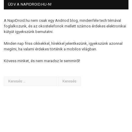
ÜDV A NAPIDROID.HU-N!
A NapiDroid.hu nem csak egy Andriod blog, mindenféle tech témával
foglalkozunk, és az okostelefonok mellett számos érdekes elektronikai
kütyüt igyekszünk bemutatni.
Minden nap friss cikkekkel, hírekkel jelentkezünk, igyekszünk azonnal
megírni, ha valami érdekes történik a mobilos világban.
Kövess minket, és nem maradsz le semmiről!