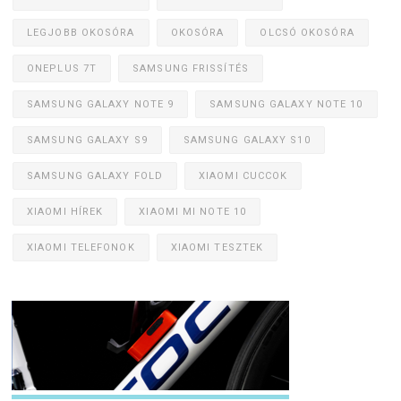
LEGJOBB OKOSÓRA
OKOSÓRA
OLCSÓ OKOSÓRA
ONEPLUS 7T
SAMSUNG FRISSÍTÉS
SAMSUNG GALAXY NOTE 9
SAMSUNG GALAXY NOTE 10
SAMSUNG GALAXY S9
SAMSUNG GALAXY S10
SAMSUNG GALAXY FOLD
XIAOMI CUCCOK
XIAOMI HÍREK
XIAOMI MI NOTE 10
XIAOMI TELEFONOK
XIAOMI TESZTEK