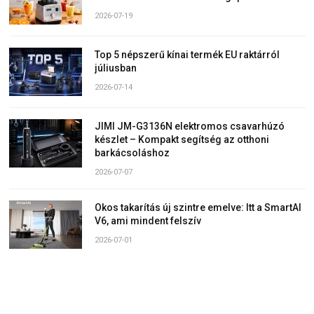
2026-07-19
Top 5 népszerű kínai termék EU raktárról
júliusban
2026-07-14
JIMI JM-G3136N elektromos csavarhúzó
készlet – Kompakt segítség az otthoni
barkácsoláshoz
2026-07-07
Okos takarítás új szintre emelve: Itt a SmartAI
V6, ami mindent felszív
2026-07-01