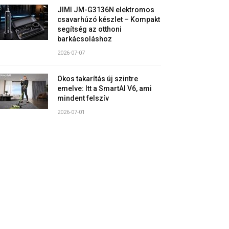
JIMI JM-G3136N elektromos
csavarhúzó készlet – Kompakt
segítség az otthoni
barkácsoláshoz
2026-07-07
Okos takarítás új szintre
emelve: Itt a SmartAI V6, ami
mindent felszív
2026-07-01