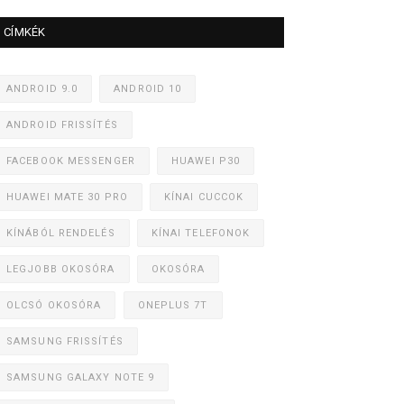
CÍMKÉK
ANDROID 9.0
ANDROID 10
ANDROID FRISSÍTÉS
FACEBOOK MESSENGER
HUAWEI P30
HUAWEI MATE 30 PRO
KÍNAI CUCCOK
KÍNÁBÓL RENDELÉS
KÍNAI TELEFONOK
LEGJOBB OKOSÓRA
OKOSÓRA
OLCSÓ OKOSÓRA
ONEPLUS 7T
SAMSUNG FRISSÍTÉS
SAMSUNG GALAXY NOTE 9