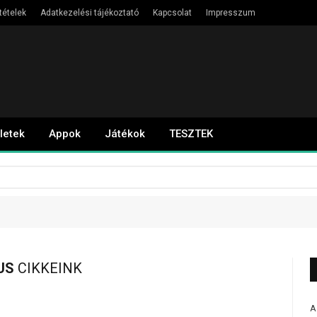
tételek
Adatkezelési tájékoztató
Kapcsolat
Impresszum
letek
Appok
Játékok
TESZTEK
US
CIKKEINK
A