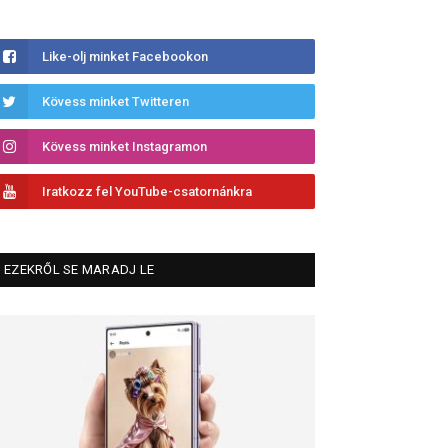
Like-olj minket Facebookon
Kövess minket Twitteren
Kövess minket Instagramon
Iratkozz fel YouTube-csatornánkra
EZEKRŐL SE MARADJ LE