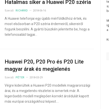
Hatalmas siker a Huawei P20 széria
t
s
Szerző:
RICHÁRD
2018-06-16
b
A Huawei telefonjai egy újabb mérföldkőhöz értek, és
M
most elsősorban a P20 széria érdemeiről, sikereiről
i
fogunk beszélni. A gyártó büszkén jelentette be, hogy a
a
telefoncsalád tagjai…
K
Huawei P20, P20 Pro és P20 Lite
magyar árak és megjelenés
Szerző:
PÉTER
2018-03-29
Végre kiderültek a Huawei P20 modellek magyarországi
árai, és a megjelenés részletei is ismertek már. A
legerősebb modell meglepően korrekt árcédulát kapott
más európai országokhoz képest.…