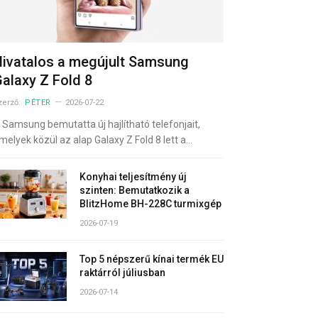
ivatalos a megújult Samsung
alaxy Z Fold 8
zerző:
PÉTER
2026-07-22
 Samsung bemutatta új hajlítható telefonjait,
melyek közül az alap Galaxy Z Fold 8 lett a…
Konyhai teljesítmény új
szinten: Bemutatkozik a
BlitzHome BH-228C turmixgép
2026-07-19
Top 5 népszerű kínai termék EU
raktárról júliusban
2026-07-14