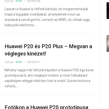
Szerző:
ROBI
2018-03-06
Lassan a Huawei is felfedi kártyáit, és megismerhetjük
majd a legújabb mobiljaikat, amelyeknek most az
árazására szivárgott ki. Lement az MWC, és voltak nagy
hiányzók telefonos…
Huawei P20 és P20 Plus – Megvan a
végleges kinézet!
Szerző:
ROBI
2018-02-27
Néhány napja már láttunk képeket a Huawei P20 egy korai
prototípusáról, ám meglepő módon a most felbukkant
sajtóképen eléggé eltérően fest a mobil. Szinte biztosra
vehető,…
Fotókon a Huawei P20 prototípusa