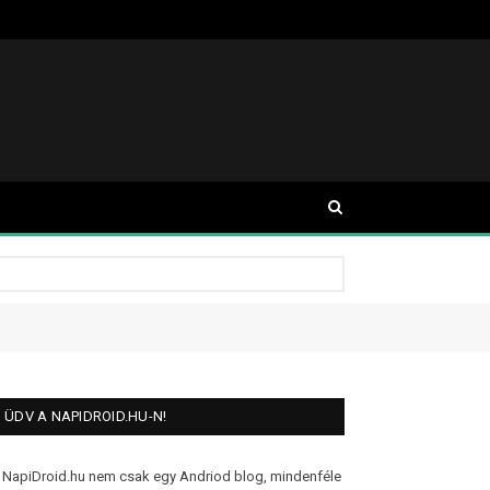
ÜDV A NAPIDROID.HU-N!
 NapiDroid.hu nem csak egy Andriod blog, mindenféle