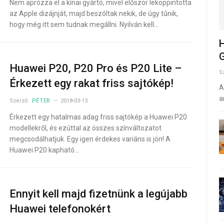
Nem aprózza el a kínai gyártó, mivel először lekoppintotta
az Apple dizájnját, majd beszóltak nekik, de úgy tűnik,
hogy még itt sem tudnak megállni. Nyilván kell…
H
G
Huawei P20, P20 Pro és P20 Lite –
S
Érkezett egy rakat friss sajtókép!
A
a
Szerző:
PÉTER
2018-03-13
Érkezett egy hatalmas adag friss sajtókép a Huawei P20
modellekről, és ezúttal az összes színváltozatot
megcsodálhatjuk. Egy igen érdekes variáns is jön! A
Huawei P20 kapható…
Ennyit kell majd fizetnünk a legújabb
Huawei telefonokért