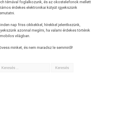
ech témával foglalkozunk, és az okostelefonok mellett
zámos érdekes elektronikai kütyüt igyekszünk
emutatni.
inden nap friss cikkekkel, hírekkel jelentkezünk,
gyekszünk azonnal megírni, ha valami érdekes történik
 mobilos világban.
övess minket, és nem maradsz le semmiről!