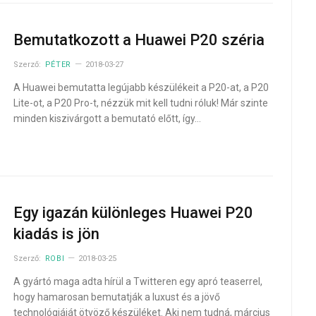
Bemutatkozott a Huawei P20 széria
Szerző:
PÉTER
2018-03-27
A Huawei bemutatta legújabb készülékeit a P20-at, a P20
Lite-ot, a P20 Pro-t, nézzük mit kell tudni róluk! Már szinte
minden kiszivárgott a bemutató előtt, így…
Egy igazán különleges Huawei P20
kiadás is jön
Szerző:
ROBI
2018-03-25
A gyártó maga adta hírül a Twitteren egy apró teaserrel,
hogy hamarosan bemutatják a luxust és a jövő
technológiáját ötvöző készüléket. Aki nem tudná, március