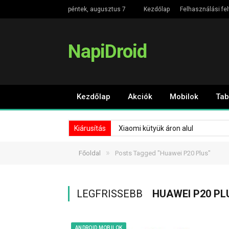
péntek, augusztus 7
Kezdőlap
Felhasználási fel
NapiDroid
Kezdőlap
Akciók
Mobilok
Tab
Kiárusítás
Xiaomi kütyük áron alul
»
Főoldal
Posts Tagged "Huawei P20 Plus"
LEGFRISSEBB
HUAWEI P20 PL
ANDROID MOBILOK