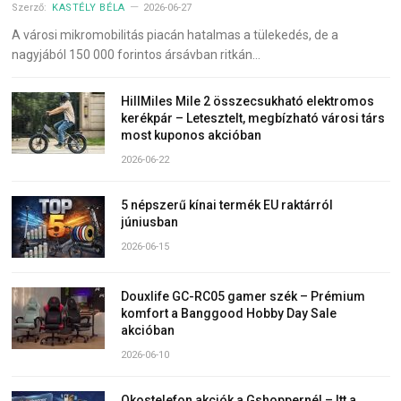
Szerző:
KASTÉLY BÉLA
2026-06-27
A városi mikromobilitás piacán hatalmas a tülekedés, de a
nagyjából 150 000 forintos ársávban ritkán…
HillMiles Mile 2 összecsukható elektromos
kerékpár – Letesztelt, megbízható városi társ
most kuponos akcióban
2026-06-22
5 népszerű kínai termék EU raktárról
júniusban
2026-06-15
Douxlife GC-RC05 gamer szék – Prémium
komfort a Banggood Hobby Day Sale
akcióban
2026-06-10
Okostelefon akciók a Gshoppernél – Itt a