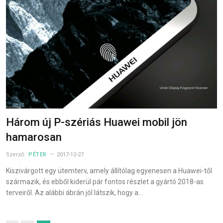
Három új P-szériás Huawei mobil jön
hamarosan
Szerző:
PÉTER
2017-12-27
Kiszivárgott egy ütemterv, amely állítólag egyenesen a Huawei-től
származik, és ebből kiderül pár fontos részlet a gyártó 2018-as
terveiről. Az alábbi ábrán jól látszik, hogy a…