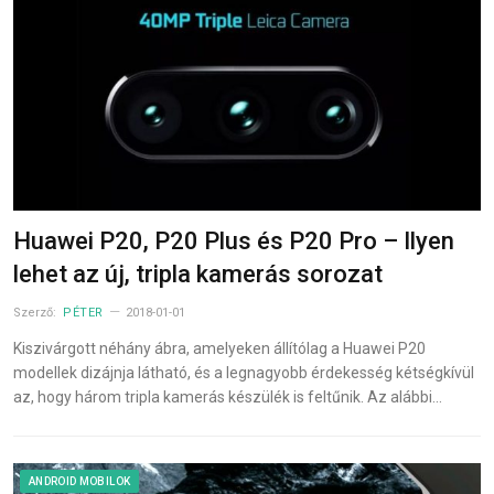
Huawei P20, P20 Plus és P20 Pro – Ilyen
lehet az új, tripla kamerás sorozat
Szerző:
PÉTER
2018-01-01
Kiszivárgott néhány ábra, amelyeken állítólag a Huawei P20
modellek dizájnja látható, és a legnagyobb érdekesség kétségkívül
az, hogy három tripla kamerás készülék is feltűnik. Az alábbi…
ANDROID MOBILOK