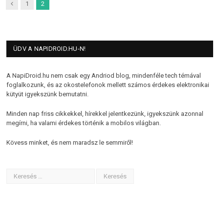
Previous
1
2
ÜDV A NAPIDROID.HU-N!
A NapiDroid.hu nem csak egy Andriod blog, mindenféle tech témával
foglalkozunk, és az okostelefonok mellett számos érdekes elektronikai
kütyüt igyekszünk bemutatni.
Minden nap friss cikkekkel, hírekkel jelentkezünk, igyekszünk azonnal
megírni, ha valami érdekes történik a mobilos világban.
Kövess minket, és nem maradsz le semmiről!