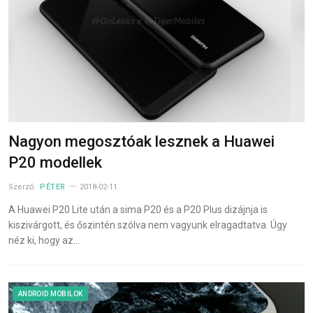
Nagyon megosztóak lesznek a Huawei
P20 modellek
Szerző:
PÉTER
2018-02-11
A Huawei P20 Lite után a sima P20 és a P20 Plus dizájnja is
kiszivárgott, és őszintén szólva nem vagyunk elragadtatva. Úgy
néz ki, hogy az…
ANDROID MOBILOK