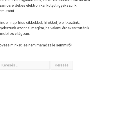
zámos érdekes elektronikai kütyüt igyekszünk
emutatni.
inden nap friss cikkekkel, hírekkel jelentkezünk,
gyekszünk azonnal megírni, ha valami érdekes történik
 mobilos világban.
övess minket, és nem maradsz le semmiről!