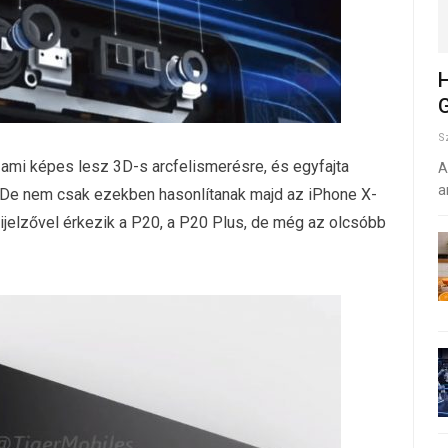
H
G
S
 ami képes lesz 3D-s arcfelismerésre, és egyfajta
A
a
. De nem csak ezekben hasonlítanak majd az iPhone X-
 kijelzővel érkezik a P20, a P20 Plus, de még az olcsóbb