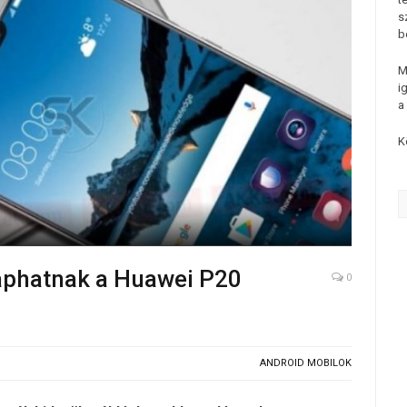
s
b
M
i
a
K
kaphatnak a Huawei P20
0
ANDROID MOBILOK