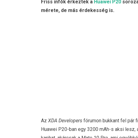
Friss infók érkeztek a
Huawei P20
sorozat
mérete, de más érdekesség is.
Az
XDA Developers
fórumon bukkant fel pár f
Huawei P20-ban egy 3200 mAh-s aksi lesz, 
kaphat, akárcsak a Mate 10 Pro, ami egyébként