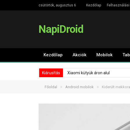
csütörtök, augusztus 6
Kezdőlap
Felhasználási 
NapiDroid
Kezdőlap
Akciók
Mobilok
Tab
Kiárusítás
Xiaomi kütyük áron alul
»
»
Főoldal
Android mobilok
Kiderült mekkor