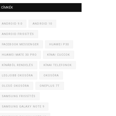
CÍMKÉK
ANDROID 9.0
ANDROID 10
ANDROID FRISSÍTÉS
FACEBOOK MESSENGER
HUAWEI P30
HUAWEI MATE 30 PRO
KÍNAI CUCCOK
KÍNÁBÓL RENDELÉS
KÍNAI TELEFONOK
LEGJOBB OKOSÓRA
OKOSÓRA
OLCSÓ OKOSÓRA
ONEPLUS 7T
SAMSUNG FRISSÍTÉS
SAMSUNG GALAXY NOTE 9