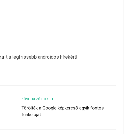
hu
-t a legfrissebb androidos hírekért!
K
KÖVETKEZŐ CIKK
o
Törölték a Google képkereső egyik fontos
l
funkcióját