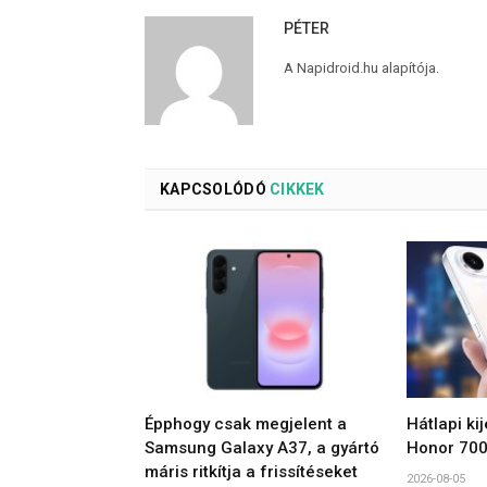
PÉTER
A Napidroid.hu alapítója.
KAPCSOLÓDÓ
CIKKEK
Épphogy csak megjelent a
Hátlapi ki
Samsung Galaxy A37, a gyártó
Honor 700
máris ritkítja a frissítéseket
2026-08-05