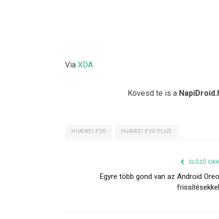
Via
XDA
Kövesd te is a
NapiDroid.
HUAWEI P20
HUAWEI P20 PLUS
ELŐZŐ CIK
Egyre több gond van az Android Ore
frissítésekke