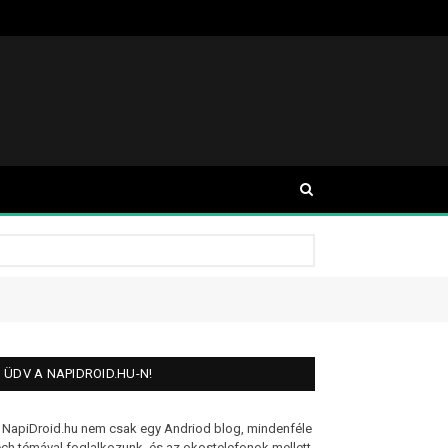
ÜDV A NAPIDROID.HU-N!
 NapiDroid.hu nem csak egy Andriod blog, mindenféle
ech témával foglalkozunk, és az okostelefonok mellett