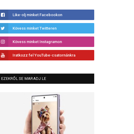
Like-olj minket Facebookon
Kövess minket Twitteren
Kövess minket Instagramon
Iratkozz fel YouTube-csatornánkra
EZEKRŐL SE MARADJ LE