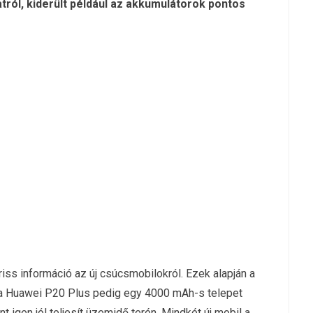
ról, kiderült például az akkumulátorok pontos
riss információ az új csúcsmobilokról. Ezek alapján a
a Huawei P20 Plus pedig egy 4000 mAh-s telepet
 igen jól teljesít üzemidő terén. Mindkét új mobil a