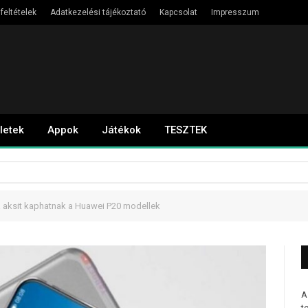
feltételek
Adatkezelési tájékoztató
Kapcsolat
Impresszum
letek
Appok
Játékok
TESZTEK
a aksit kaphatnak a Huawei P20 modellek
A
t