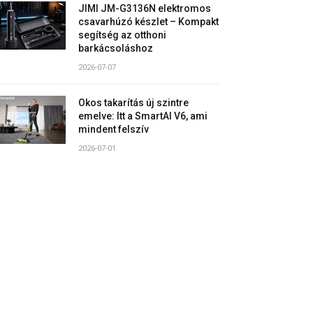
JIMI JM-G3136N elektromos
csavarhúzó készlet – Kompakt
segítség az otthoni
barkácsoláshoz
2026-07-07
Okos takarítás új szintre
emelve: Itt a SmartAI V6, ami
mindent felszív
2026-07-01