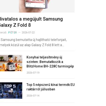
ivatalos a megújult Samsung
alaxy Z Fold 8
zerző:
PÉTER
2026-07-22
 Samsung bemutatta új hajlítható telefonjait,
melyek közül az alap Galaxy Z Fold 8 lett a…
Konyhai teljesítmény új
szinten: Bemutatkozik a
BlitzHome BH-228C turmixgép
2026-07-19
Top 5 népszerű kínai termék EU
raktárról júliusban
2026-07-14