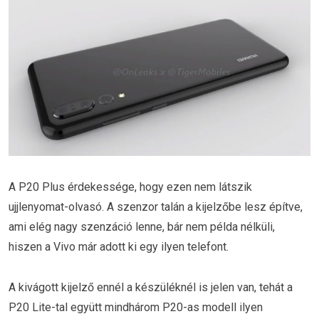
A P20 Plus érdekessége, hogy ezen nem látszik
ujjlenyomat-olvasó. A szenzor talán a kijelzőbe lesz építve,
ami elég nagy szenzáció lenne, bár nem példa nélküli,
hiszen a Vivo már adott ki egy ilyen telefont.
A kivágott kijelző ennél a készüléknél is jelen van, tehát a
P20 Lite-tal együtt mindhárom P20-as modell ilyen