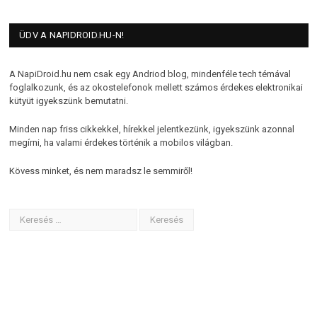
ÜDV A NAPIDROID.HU-N!
A NapiDroid.hu nem csak egy Andriod blog, mindenféle tech témával
foglalkozunk, és az okostelefonok mellett számos érdekes elektronikai
kütyüt igyekszünk bemutatni.
Minden nap friss cikkekkel, hírekkel jelentkezünk, igyekszünk azonnal
megírni, ha valami érdekes történik a mobilos világban.
Kövess minket, és nem maradsz le semmiről!