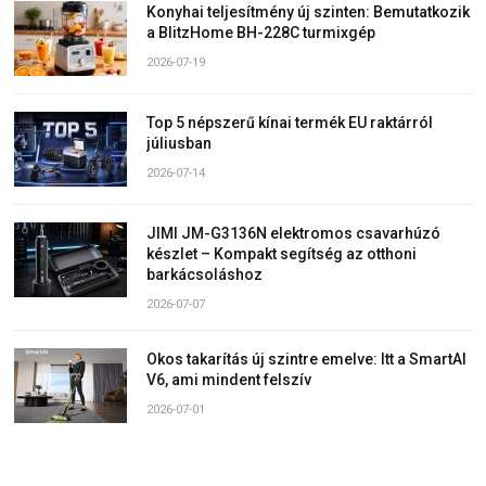
Konyhai teljesítmény új szinten: Bemutatkozik
a BlitzHome BH-228C turmixgép
2026-07-19
Top 5 népszerű kínai termék EU raktárról
júliusban
2026-07-14
JIMI JM-G3136N elektromos csavarhúzó
készlet – Kompakt segítség az otthoni
barkácsoláshoz
2026-07-07
Okos takarítás új szintre emelve: Itt a SmartAI
V6, ami mindent felszív
2026-07-01