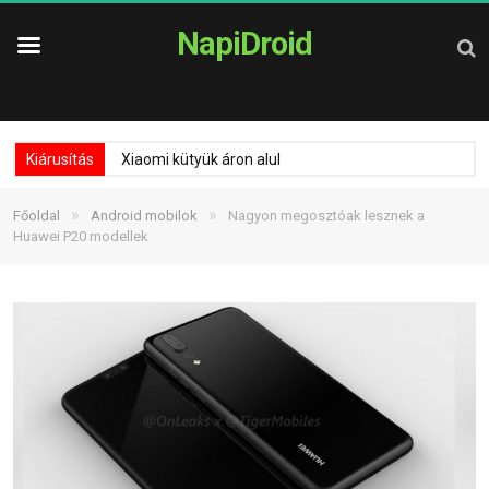
NapiDroid
Kiárusítás
Xiaomi kütyük áron alul
»
»
Főoldal
Android mobilok
Nagyon megosztóak lesznek a
Huawei P20 modellek