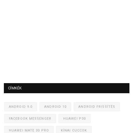
CÍMKÉK
ANDROID 9.0
ANDROID 10
ANDROID FRISSÍTÉS
FACEBOOK MESSENGER
HUAWEI P30
HUAWEI MATE 30 PRO
KÍNAI CUCCOK