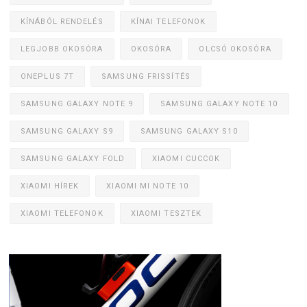
KÍNÁBÓL RENDELÉS
KÍNAI TELEFONOK
LEGJOBB OKOSÓRA
OKOSÓRA
OLCSÓ OKOSÓRA
ONEPLUS 7T
SAMSUNG FRISSÍTÉS
SAMSUNG GALAXY NOTE 9
SAMSUNG GALAXY NOTE 10
SAMSUNG GALAXY S9
SAMSUNG GALAXY S10
SAMSUNG GALAXY FOLD
XIAOMI CUCCOK
XIAOMI HÍREK
XIAOMI MI NOTE 10
XIAOMI TELEFONOK
XIAOMI TESZTEK