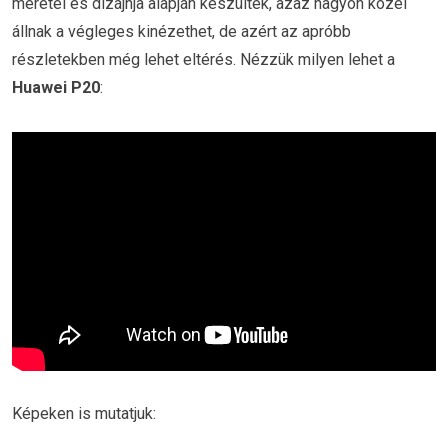
méretei és dizájnja alapján készültek, azaz nagyon közel
állnak a végleges kinézethet, de azért az apróbb
részletekben még lehet eltérés. Nézzük milyen lehet a
Huawei P20
:
Képeken is mutatjuk: