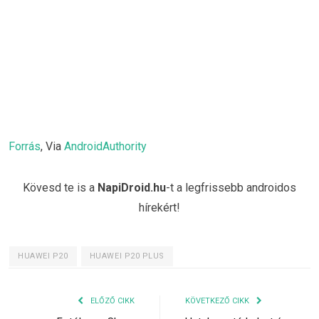
Forrás
, Via
AndroidAuthority
Kövesd te is a
NapiDroid.hu
-t a legfrissebb androidos
hírekért!
HUAWEI P20
HUAWEI P20 PLUS
ELŐZŐ CIKK
KÖVETKEZŐ CIKK