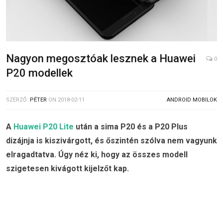
Nagyon megosztóak lesznek a Huawei
0
P20 modellek
SZERZŐ:
PÉTER
ON
2018-02-11
ANDROID MOBILOK
A
Huawei P20 Lite
után a sima P20 és a P20 Plus
dizájnja is kiszivárgott, és őszintén szólva nem vagyunk
elragadtatva. Úgy néz ki, hogy az összes modell
szigetesen kivágott kijelzőt kap.