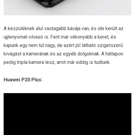
A készüléknek alul vastagabb kávája van, és ide került az
ujjlenyomat-olvasó is. Fent már vékonyabb a keret, és
kapunk egy nem túl nagy, de azért jól látható szigetszerű
kivágást a kamerának és az egyéb dolgoknak. A hátlapon
pedig tripla kamera lesz, amit már eddig is tudtunk.
Huawei P20 Plus: