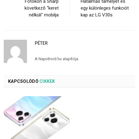
Fotókon a Sharp
Hatalmas tárhelyet és
következő “keret
egy különleges funkciót
nélküli” mobilja
kap az LG V30s
PÉTER
A Napidroid.hu alapítója.
KAPCSOLÓDÓ
CIKKEK