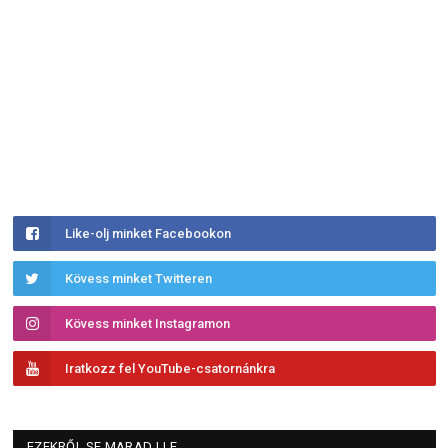
Like-olj minket Facebookon
Kövess minket Twitteren
Kövess minket Instagramon
Iratkozz fel YouTube-csatornánkra
EZEKRŐL SE MARADJ LE