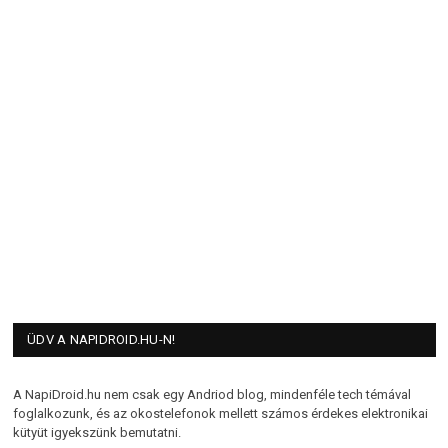
ÜDV A NAPIDROID.HU-N!
A NapiDroid.hu nem csak egy Andriod blog, mindenféle tech témával
foglalkozunk, és az okostelefonok mellett számos érdekes elektronikai
kütyüt igyekszünk bemutatni.