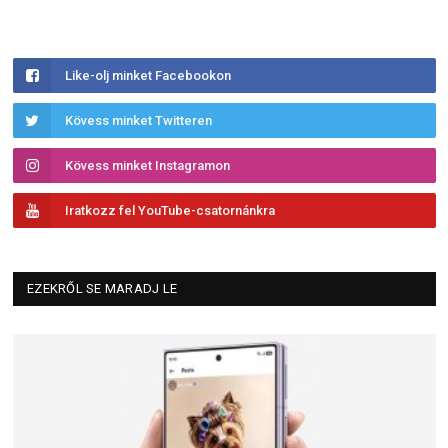
Like-olj minket Facebookon
Kövess minket Twitteren
Kövess minket Instagramon
Iratkozz fel YouTube-csatornánkra
EZEKRŐL SE MARADJ LE