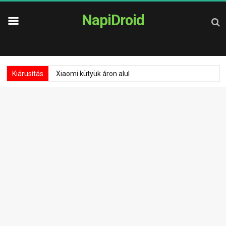
NapiDroid
Kiárusítás
Xiaomi kütyük áron alul