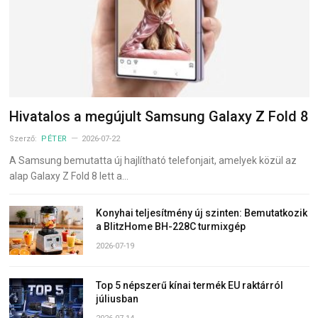
Hivatalos a megújult Samsung Galaxy Z Fold 8
Szerző:
PÉTER
2026-07-22
A Samsung bemutatta új hajlítható telefonjait, amelyek közül az
alap Galaxy Z Fold 8 lett a…
Konyhai teljesítmény új szinten: Bemutatkozik
a BlitzHome BH-228C turmixgép
2026-07-19
Top 5 népszerű kínai termék EU raktárról
júliusban