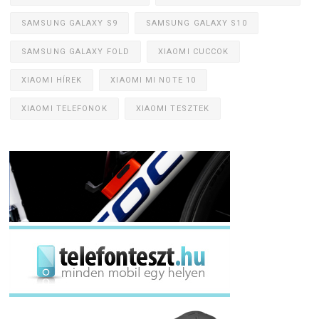
SAMSUNG GALAXY S9
SAMSUNG GALAXY S10
SAMSUNG GALAXY FOLD
XIAOMI CUCCOK
XIAOMI HÍREK
XIAOMI MI NOTE 10
XIAOMI TELEFONOK
XIAOMI TESZTEK