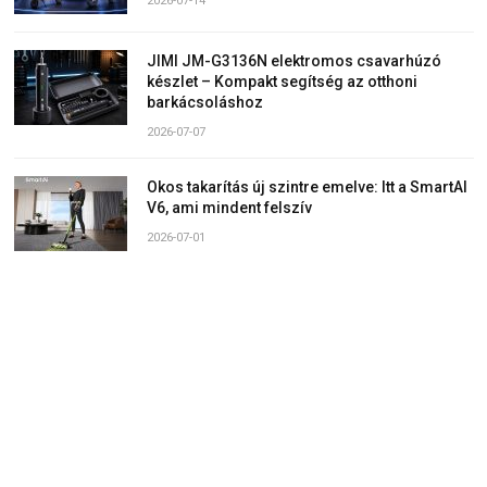
2026-07-14
JIMI JM-G3136N elektromos csavarhúzó
készlet – Kompakt segítség az otthoni
barkácsoláshoz
2026-07-07
Okos takarítás új szintre emelve: Itt a SmartAI
V6, ami mindent felszív
2026-07-01