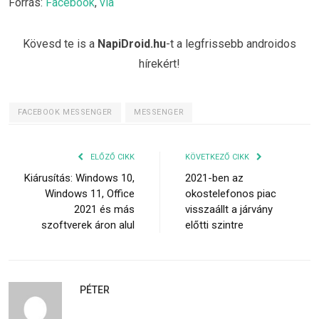
Forrás:
Facebook
,
via
Kövesd te is a
NapiDroid.hu
-t a legfrissebb androidos
hírekért!
FACEBOOK MESSENGER
MESSENGER
ELŐZŐ CIKK
KÖVETKEZŐ CIKK
Kiárusítás: Windows 10,
2021-ben az
Windows 11, Office
okostelefonos piac
2021 és más
visszaállt a járvány
szoftverek áron alul
előtti szintre
PÉTER