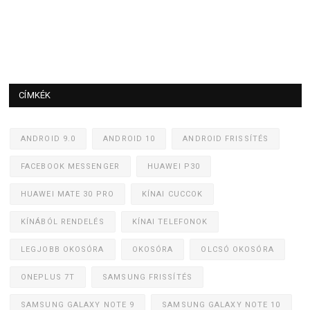
CÍMKÉK
ANDROID 9.0
ANDROID 10
ANDROID FRISSÍTÉS
FACEBOOK MESSENGER
HUAWEI P30
HUAWEI MATE 30 PRO
KÍNAI CUCCOK
KÍNÁBÓL RENDELÉS
KÍNAI TELEFONOK
LEGJOBB OKOSÓRA
OKOSÓRA
OLCSÓ OKOSÓRA
ONEPLUS 7T
SAMSUNG FRISSÍTÉS
SAMSUNG GALAXY NOTE 9
SAMSUNG GALAXY NOTE 10