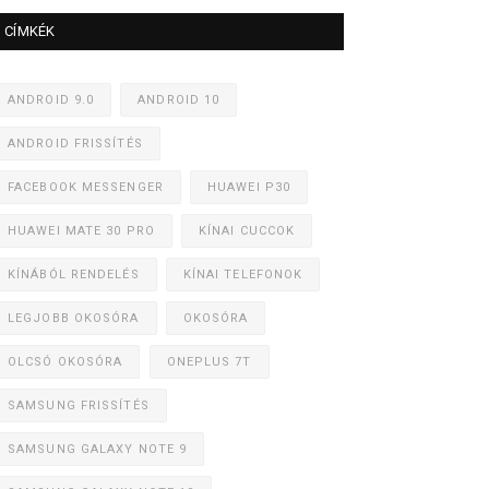
CÍMKÉK
ANDROID 9.0
ANDROID 10
ANDROID FRISSÍTÉS
FACEBOOK MESSENGER
HUAWEI P30
HUAWEI MATE 30 PRO
KÍNAI CUCCOK
KÍNÁBÓL RENDELÉS
KÍNAI TELEFONOK
LEGJOBB OKOSÓRA
OKOSÓRA
OLCSÓ OKOSÓRA
ONEPLUS 7T
SAMSUNG FRISSÍTÉS
SAMSUNG GALAXY NOTE 9