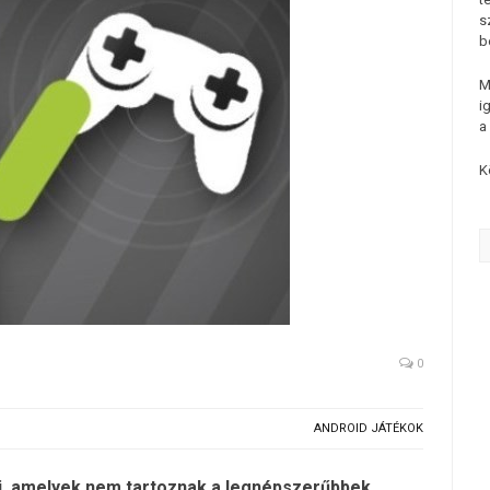
s
b
M
i
a
K
0
ANDROID JÁTÉKOK
i, amelyek nem tartoznak a legnépszerűbbek