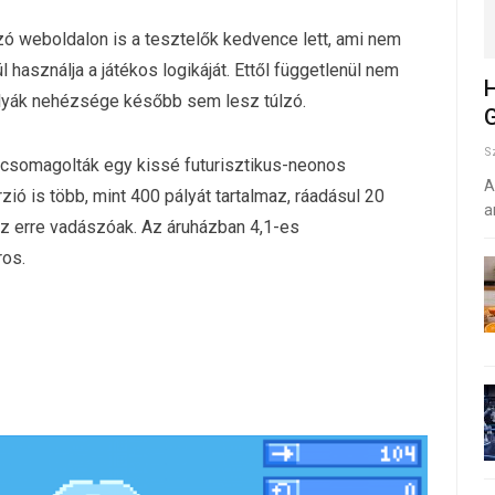
zó weboldalon is a tesztelők kedvence lett, ami nem
használja a játékos logikáját. Ettől függetlenül nem
H
ályák nehézsége később sem lesz túlzó.
G
S
ezt csomagolták egy kissé futurisztikus-neonos
A
ó is több, mint 400 pályát tartalmaz, ráadásul 20
a
z erre vadászóak. Az áruházban 4,1-es
ros.