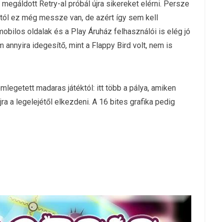
 megáldott Retry-al próbál újra sikereket elérni. Persze
itól ez még messze van, de azért így sem kell
bilos oldalak és a Play Áruház felhasználói is elég jó
m annyira idegesítő, mint a Flappy Bird volt, nem is
legetett madaras játéktól: itt több a pálya, amiken
jra a legelejétől elkezdeni. A 16 bites grafika pedig