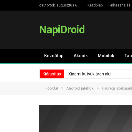
csütörtök, augusztus 6
Kezdőlap
Felhasználási 
NapiDroid
Kezdőlap
Akciók
Mobilok
Tab
Kiárusítás
Xiaomi kütyük áron alul
»
»
Főoldal
Android játékok
Hétvégi játékaján