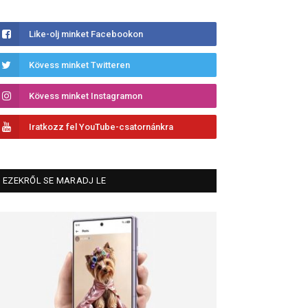
Like-olj minket Facebookon
Kövess minket Twitteren
Kövess minket Instagramon
Iratkozz fel YouTube-csatornánkra
EZEKRŐL SE MARADJ LE