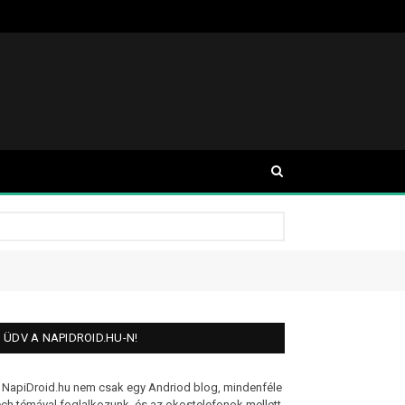
ÜDV A NAPIDROID.HU-N!
 NapiDroid.hu nem csak egy Andriod blog, mindenféle
ech témával foglalkozunk, és az okostelefonok mellett