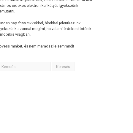
zámos érdekes elektronikai kütyüt igyekszünk
emutatni.
inden nap friss cikkekkel, hírekkel jelentkezünk,
gyekszünk azonnal megírni, ha valami érdekes történik
 mobilos világban.
övess minket, és nem maradsz le semmiről!