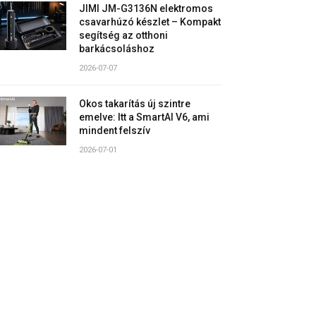
JIMI JM-G3136N elektromos
csavarhúzó készlet – Kompakt
segítség az otthoni
barkácsoláshoz
2026-07-07
Okos takarítás új szintre
emelve: Itt a SmartAI V6, ami
mindent felszív
2026-07-01