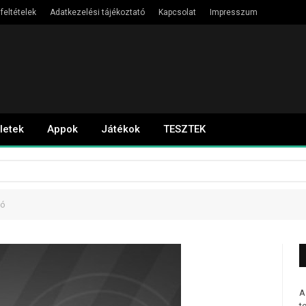
feltételek
Adatkezelési tájékoztató
Kapcsolat
Impresszum
letek
Appok
Játékok
TESZTEK
ló
A
t