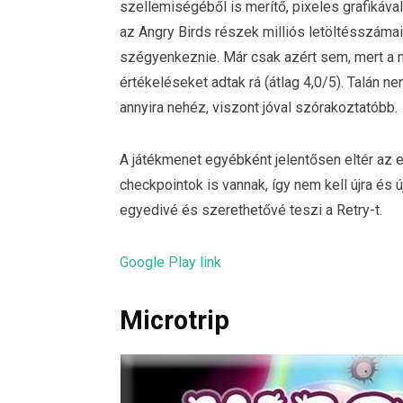
szellemiségéből is merítő, pixeles grafikával
az Angry Birds részek milliós letöltésszáma
szégyenkeznie. Már csak azért sem, mert a mo
értékeléseket adtak rá (átlag 4,0/5). Talán ne
annyira nehéz, viszont jóval szórakoztatóbb.
A játékmenet egyébként jelentősen eltér az em
checkpointok is vannak, így nem kell újra és ú
egyedivé és szerethetővé teszi a Retry-t.
Google Play link
Microtrip