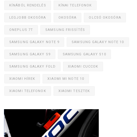
KÍNÁBÓL RENDELÉS
KÍNAI TELEFONOK
LEGJOBB OKOSÓRA
OKOSÓRA
OLCSÓ OKOSÓRA
ONEPLUS 7T
SAMSUNG FRISSÍTÉS
SAMSUNG GALAXY NOTE 9
SAMSUNG GALAXY NOTE 10
SAMSUNG GALAXY S9
SAMSUNG GALAXY S10
SAMSUNG GALAXY FOLD
XIAOMI CUCCOK
XIAOMI HÍREK
XIAOMI MI NOTE 10
XIAOMI TELEFONOK
XIAOMI TESZTEK