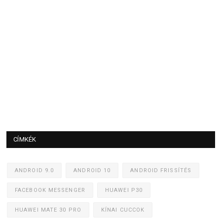
CÍMKÉK
ANDROID 9.0
ANDROID 10
ANDROID FRISSÍTÉS
FACEBOOK MESSENGER
HUAWEI P30
HUAWEI MATE 30 PRO
KÍNAI CUCCOK