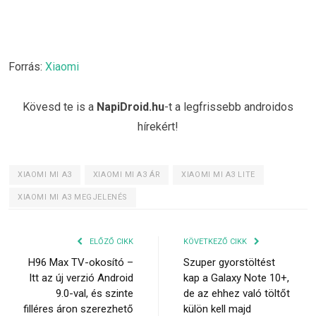
Forrás:
Xiaomi
Kövesd te is a
NapiDroid.hu
-t a legfrissebb androidos
hírekért!
XIAOMI MI A3
XIAOMI MI A3 ÁR
XIAOMI MI A3 LITE
XIAOMI MI A3 MEGJELENÉS
ELŐZŐ CIKK
KÖVETKEZŐ CIKK
H96 Max TV-okosító –
Szuper gyorstöltést
Itt az új verzió Android
kap a Galaxy Note 10+,
9.0-val, és szinte
de az ehhez való töltőt
filléres áron szerezhető
külön kell majd