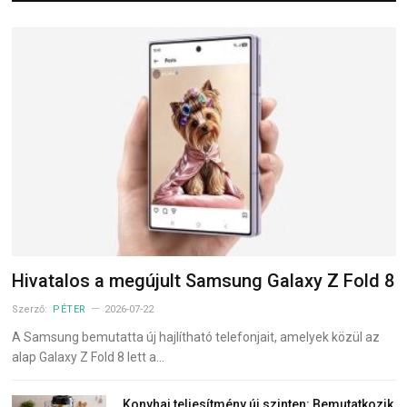
Hivatalos a megújult Samsung Galaxy Z Fold 8
Szerző:
PÉTER
2026-07-22
A Samsung bemutatta új hajlítható telefonjait, amelyek közül az
alap Galaxy Z Fold 8 lett a…
Konyhai teljesítmény új szinten: Bemutatkozik