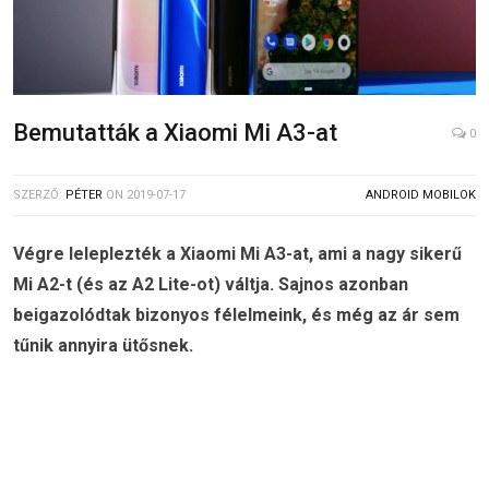
Bemutatták a Xiaomi Mi A3-at
0
SZERZŐ:
PÉTER
ON
2019-07-17
ANDROID MOBILOK
Végre leleplezték a Xiaomi Mi A3-at, ami a nagy sikerű
Mi A2-t (és az A2 Lite-ot) váltja. Sajnos azonban
beigazolódtak bizonyos félelmeink, és még az ár sem
tűnik annyira ütősnek.