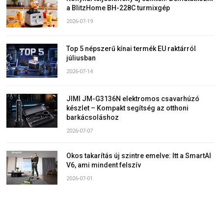
a BlitzHome BH-228C turmixgép
2026-07-19
Top 5 népszerű kínai termék EU raktárról
júliusban
2026-07-14
JIMI JM-G3136N elektromos csavarhúzó
készlet – Kompakt segítség az otthoni
barkácsoláshoz
2026-07-07
Okos takarítás új szintre emelve: Itt a SmartAI
V6, ami mindent felszív
2026-07-01