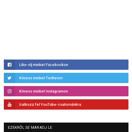
Like-olj minket Facebookon
Kövess minket Twitteren
Kövess minket Instagramon
Iratkozz fel YouTube-csatornánkra
EZEKRŐL SE MARADJ LE