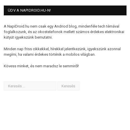
ÜDV A NAPIDROID.HU-N!
A NapiDroid.hu nem csak egy Andriod blog, mindenféle tech témával
foglalkozunk, és az okostelefonok mellett számos érdekes elektronikai
kütyüt igyekszünk bemutatni.
Minden nap friss cikkekkel, hírekkel jelentkezünk, igyekszünk azonnal
megírni, ha valami érdekes történik a mobilos világban.
Kövess minket, és nem maradsz le semmiről!