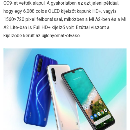
CC9-et vették alapul. A gyakorlatban ez azt jeleni például,
hogy egy 6,088 colos OLED kijelzőt kapunk HD+, vagyis
1560×720 pixel felbontással, miközben a Mi A2-ben és a Mi
A2 Lite-ban is Full HD+ kijelző volt. Ezúttal viszont a
kijelzőbe került az ujjlenyomat-olvasó.