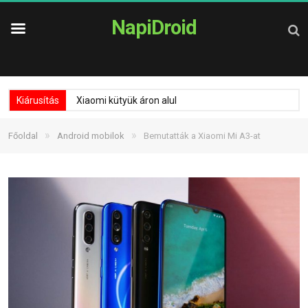
NapiDroid
Kiárusítás
Xiaomi kütyük áron alul
»
»
Főoldal
Android mobilok
Bemutatták a Xiaomi Mi A3-at